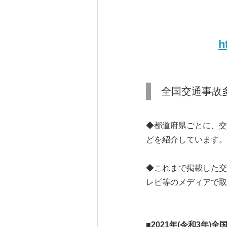
h
全国交通事故
◆都道府県ごとに、交
どを紹介しています。
◆これまで掲載した交差
レビ等のメディアで取
■
2021
年
(
令和
3
年
)
全