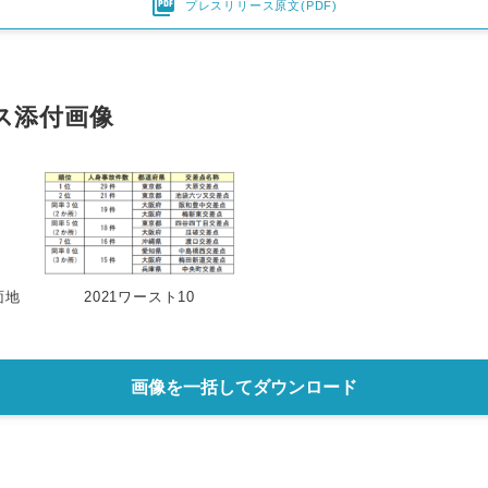

プレスリリース原文(PDF)
English
ス添付画像
面地
2021ワースト10
画像を一括してダウンロード