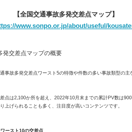
【全国交通事故多発交差点マップ】
ttps://www.sonpo.or.jp/about/useful/kousate
多発交差点マップの概要
通事故多発交差点ワースト5の特徴や件数の多い事故類型の主
点は2,100か所を超え、2022年10月末までの累計PV数は9
り上げられることも多く、注目度が高いコンテンツです。
国ワースト
10
の交差点