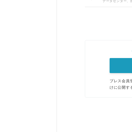
データセンター、
プレス会員
けに公開す