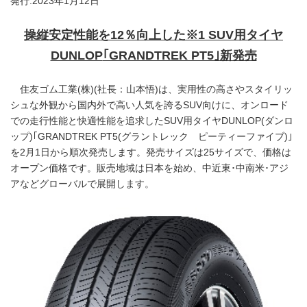
発行:2023年1月12日
操縦安定性能を
12％向上した
※
1
SUV
用タイヤ
DUNLOP
｢GRANDTREK PT5｣新発売
住友ゴム工業(株)(社長：山本悟)は、実用性の高さやスタイリッ
シュな外観から国内外で高い人気を誇るSUV向けに、オンロード
での走行性能と快適性能を追求したSUV用タイヤDUNLOP(ダンロ
ップ)｢GRANDTREK PT5(グラントレック ピーティーファイブ)｣
を2月1日から順次発売します。発売サイズは25サイズで、価格は
オープン価格です。販売地域は日本を始め、中近東･中南米･アジ
アなどグローバルで展開します。