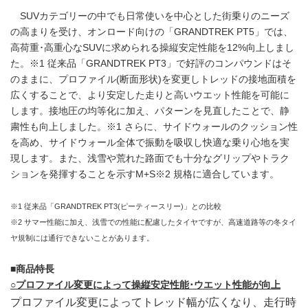
SUVカテゴリーの中でも日常使いを中心とした街乗りのニーズ
の高まりを受け、オンロード向けの「GRANDTREK PT5」では、
高荷重･高重心なSUVに求められる操縦安定性能を12%向上しまし
た。※1 従来品「GRANDTREK PT3」で好評のコンパウンドはそ
のままに、プロファイル(断面形状)を変更しトレッドの接地面積を
広くすることで、より安定した走りと高いウエット性能を可能に
します。接地圧の均等化に加え、パターンを見直したことで、静
粛性も向上しました。※1 さらに、サイドウォールのクッション性
を高め、サイドウォール全体で振動を吸収し快適な乗り心地を実
現します。また、浅雪や荒れた路面でも十分なグリップやトラク
ションを発揮することを示すM+S※2 規格に適合しています。
※1 従来品「GRANDTREK PT3(ピーティースリー)」との比較
※2 サマー性能に加え、浅雪での性能に配慮したタイヤですが、高速道路等の冬タイ
ヤ規制には通行できないことがあります。
■
商品特長
○
プロファイル変更によって操縦安定性能･ウエット性能が向上
プロファイル変更によってトレッド幅が広くなり、走行時