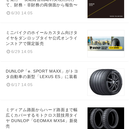
て、財務・非財務の両側面から報告〜
6/30 14:05
ミニバイクのホイールカスタム向けタ
イヤをダンロップタイヤ公式オンライ
ンストアで限定販売
6/29 14:05
DUNLOP「e. SPORT MAXX」がトヨ
タ自動車の新型「LEXUS ES」に装着
6/17 14:05
ミディアム路面からハード路面まで幅
広くカバーするモトクロス競技用タイ
ヤ DUNLOP「GEOMAX MX54」新発
売