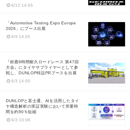
6/12 14:05
「Automotive Testing Expo Europe
2026」にブース出展
6/9 14:05
『鈴鹿8時間耐久ロードレース 第47回
大会』にタイヤサプライヤーとして参
戦し、DUNLOP特設PRブースを出展
6/3 14:00
DUNLOPと富士通、AIを活用したタイ
ヤ構造解析の実証実験において所要時
間を約90％短縮
6/3 10:08