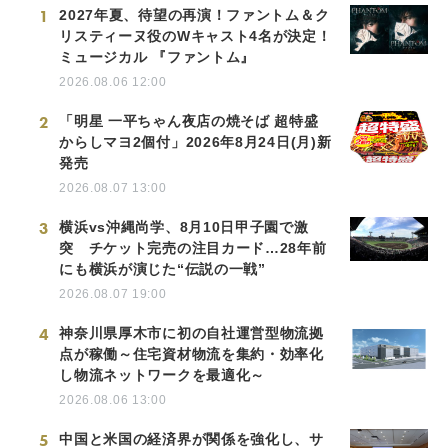
1
2027年夏、待望の再演！ファントム＆ク
リスティーヌ役のWキャスト4名が決定！
ミュージカル 『ファントム』
2026.08.06 12:00
2
「明星 一平ちゃん夜店の焼そば 超特盛
からしマヨ2個付」2026年8月24日(月)新
発売
2026.08.07 13:00
3
横浜vs沖縄尚学、8月10日甲子園で激
突 チケット完売の注目カード…28年前
にも横浜が演じた“伝説の一戦”
2026.08.07 19:00
4
神奈川県厚木市に初の自社運営型物流拠
点が稼働～住宅資材物流を集約・効率化
し物流ネットワークを最適化～
2026.08.06 13:00
5
中国と米国の経済界が関係を強化し、サ