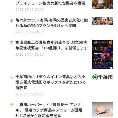
プライチェーン協力の新たな機会を模索
2026.08.07 10:00
6
亀の井ホテル 有馬 有馬の歴史と文化に触
れる秋の宿泊プランを9月から展開
2026.08.06 11:00
7
富山県商工会議所青年部連合会 創立50周
年記念祝賀会 「DJ盆踊り」を開催します
2026.08.04 15:25
8
千葉市内にリチウムイオン電池などの小
型充電式電池回収ボックスを新たに15カ
所設置
2026.08.05 16:00
9
「横濱ハーバー」×「柳原良平 アンク
ル」 限定コラボ商品＆メニューが登場
8月17日から限定販売開始