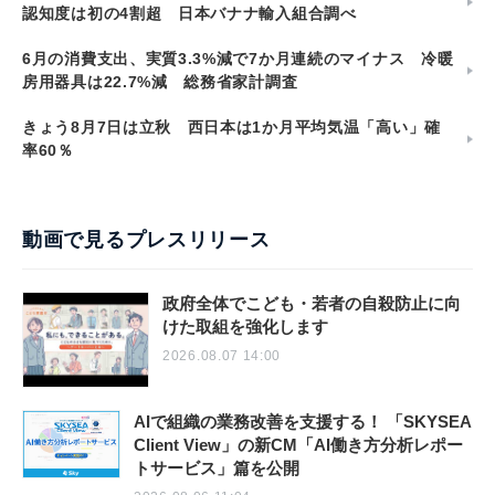
認知度は初の4割超 日本バナナ輸入組合調べ
6月の消費支出、実質3.3%減で7か月連続のマイナス 冷暖
房用器具は22.7%減 総務省家計調査
きょう8月7日は立秋 西日本は1か月平均気温「高い」確
率60％
動画で見るプレスリリース
政府全体でこども・若者の自殺防止に向
けた取組を強化します
2026.08.07 14:00
AIで組織の業務改善を支援する！ 「SKYSEA
Client View」の新CM「AI働き方分析レポー
トサービス」篇を公開