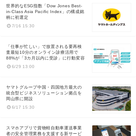
世界的なESG指数「Dow Jones Best-
in-Class Asia Pacific Index」の構成銘
柄に初選定
7/16 15:30
「仕事が忙しい」で放置される要再検
査最短10分のオンライン診療活用で
88%が「3カ月以内に受診」に行動変容
6/29 13:00
ヤマトグループ中国・四国地方最大の
統合型ビジネスソリューション拠点を
岡山県に開設
6/17 15:30
スマホアプリで貨物軽自動車運送事業
者の安全管理業務を支援する新サービ