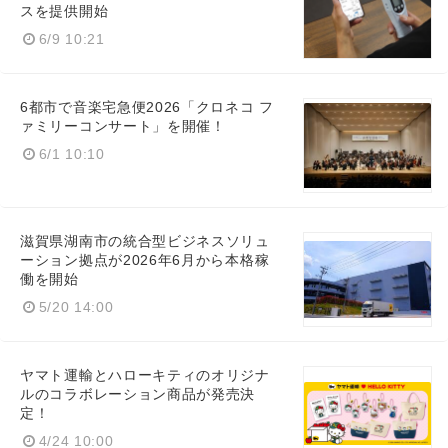
スを提供開始
6/9 10:21
6都市で音楽宅急便2026「クロネコ フ
ァミリーコンサート」を開催！
6/1 10:10
滋賀県湖南市の統合型ビジネスソリュ
Japanese
ーション拠点が2026年6月から本格稼
働を開始
5/20 14:00
ヤマト運輸とハローキティのオリジナ
English
ルのコラボレーション商品が発売決
定！
4/24 10:00