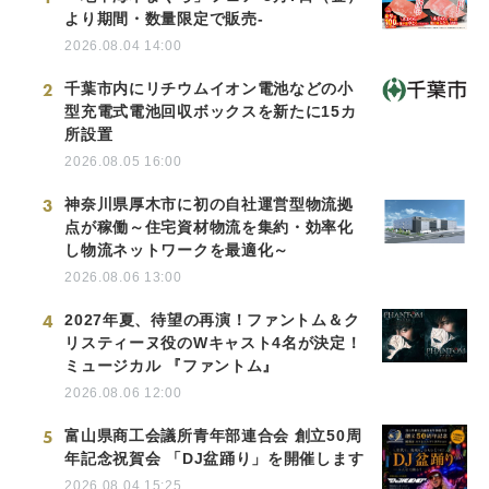
より期間・数量限定で販売-
2026.08.04 14:00
2
千葉市内にリチウムイオン電池などの小
型充電式電池回収ボックスを新たに15カ
所設置
2026.08.05 16:00
3
神奈川県厚木市に初の自社運営型物流拠
点が稼働～住宅資材物流を集約・効率化
し物流ネットワークを最適化～
2026.08.06 13:00
4
2027年夏、待望の再演！ファントム＆ク
リスティーヌ役のWキャスト4名が決定！
ミュージカル 『ファントム』
2026.08.06 12:00
5
富山県商工会議所青年部連合会 創立50周
年記念祝賀会 「DJ盆踊り」を開催します
2026.08.04 15:25