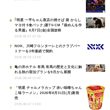
6
｢明星 一平ちゃん夜店の焼そば 袋 からし
マヨ付 5食パック｣新TV-CM『袋めんを作
る男篇』8月7日(金)全国放映
2026.08.07 07:30
7
NOK、川崎フロンターレとのクラブパー
トナーを3年連続で契約
2026.08.05 13:00
8
亀の井ホテル 有馬 有馬の歴史と文化に触
れる秋の宿泊プランを9月から展開
2026.08.06 11:00
9
「明星 チャルメラカップ 赤い味噌ちゃん
こ味ラーメン」2026年8月31日(月)新発
売
2026.08.07 13:00