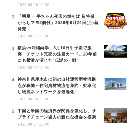
2026.08.06 12:00
2
「明星 一平ちゃん夜店の焼そば 超特盛
からしマヨ2個付」2026年8月24日(月)新
発売
2026.08.07 13:00
3
横浜vs沖縄尚学、8月10日甲子園で激
突 チケット完売の注目カード…28年前
にも横浜が演じた“伝説の一戦”
2026.08.07 19:00
4
神奈川県厚木市に初の自社運営型物流拠
点が稼働～住宅資材物流を集約・効率化
し物流ネットワークを最適化～
2026.08.06 13:00
5
中国と米国の経済界が関係を強化し、サ
プライチェーン協力の新たな機会を模索
2026.08.07 10:00