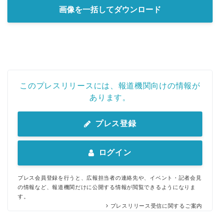
画像を一括してダウンロード
このプレスリリースには、報道機関向けの情報が
あります。
プレス登録
Japanese
ログイン
プレス会員登録を行うと、広報担当者の連絡先や、イベント・記者会見
English
の情報など、報道機関だけに公開する情報が閲覧できるようになりま
す。
プレスリリース受信に関するご案内