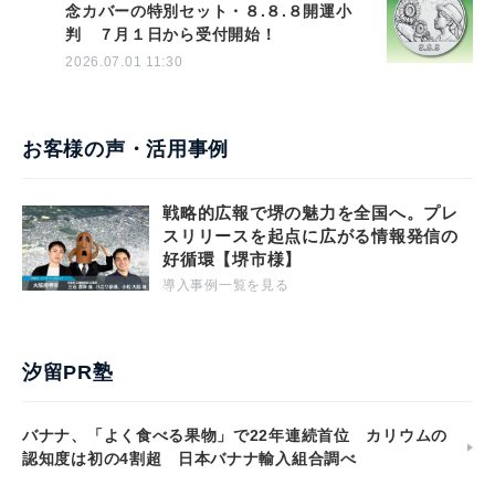
念カバーの特別セット・８.８.８開運小
判 ７月１日から受付開始！
2026.07.01 11:30
お客様の声・活用事例
戦略的広報で堺の魅力を全国へ。プレ
スリリースを起点に広がる情報発信の
好循環【堺市様】
導入事例一覧を見る
汐留PR塾
バナナ、「よく食べる果物」で22年連続首位 カリウムの
認知度は初の4割超 日本バナナ輸入組合調べ