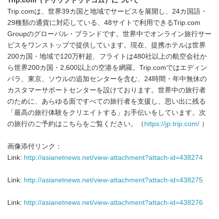
Trip.com
（トリップドットコム）について
Trip.comは、世界39カ国と地域でサービスを展開し、24カ国語・
29種類の通貨に対応している、48サイトで利用できるTrip.com
Groupのグローバル・ブランドです。世界中でオンライン旅行サー
ビスをワンストップで提供しています。現在、提携ホテルは世界
200カ国・地域で120万軒超、フライトは480社以上の航空会社か
ら世界200カ国・2,600以上の空港を網羅。Trip.comではエディン
バラ、東京、ソウルの追加センターを含む、24時間・年中無休の
カスタマーサポートセンターを設けております。世界中の旅行者
のために、あらゆる面ですべての旅行者を支援し、思い出に残る
「最高の旅行体験をクリエイトする」お手伝いをしています。次
の旅行のご予約はこちらをご覧ください。（
https://jp.trip.com/
）
画像添付リンク：
Link:
http://asianetnews.net/view-attachment?attach-id=438274
Link:
http://asianetnews.net/view-attachment?attach-id=438275
Link:
http://asianetnews.net/view-attachment?attach-id=438276