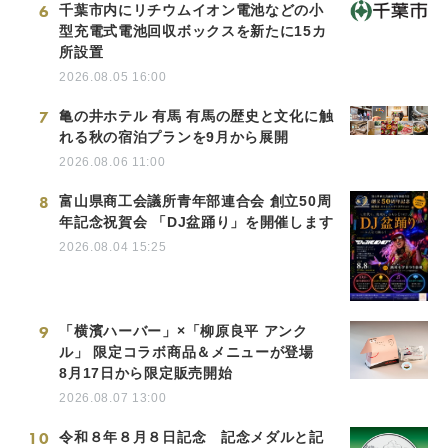
6
千葉市内にリチウムイオン電池などの小
型充電式電池回収ボックスを新たに15カ
所設置
2026.08.05 16:00
7
亀の井ホテル 有馬 有馬の歴史と文化に触
れる秋の宿泊プランを9月から展開
2026.08.06 11:00
8
富山県商工会議所青年部連合会 創立50周
年記念祝賀会 「DJ盆踊り」を開催します
2026.08.04 15:25
9
「横濱ハーバー」×「柳原良平 アンク
ル」 限定コラボ商品＆メニューが登場
8月17日から限定販売開始
2026.08.07 13:00
10
令和８年８月８日記念 記念メダルと記