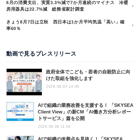
6月の消費支出、実質3.3%減で7か月連続のマイナス 冷暖
房用器具は22.7%減 総務省家計調査
きょう8月7日は立秋 西日本は1か月平均気温「高い」確
率60％
動画で見るプレスリリース
政府全体でこども・若者の自殺防止に向
けた取組を強化します
2026.08.07 14:00
AIで組織の業務改善を支援する！ 「SKYSEA
Client View」の新CM「AI働き方分析レポー
トサービス」篇を公開
2026.08.06 11:04
AIで組織の改善点を見抜く！「SKYSEA