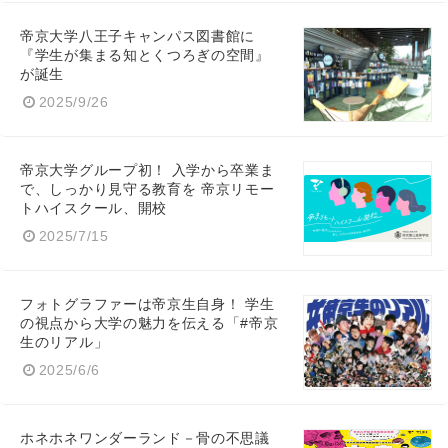
帝京大学八王子キャンパス図書館に
『学生が集まる知とくつろぎの空間』
が誕生
2025/9/26
帝京大学グループ初！ 入学から卒業ま
で、しっかり見守る教育を 帝京リモー
トハイスクール、開校
2025/7/15
フォトグラファーは帝京生自身！ 学生
の視点から大学の魅力を伝える「#帝京
生のリアル」
2025/6/6
ホネホネワンダーランド－骨の不思議