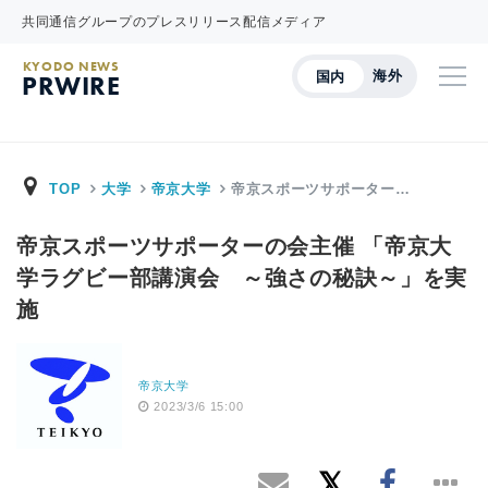
共同通信グループのプレスリリース配信メディア
KYODO NEWS
海外
国内
PRWIRE
TOP
大学
帝京大学
帝京スポーツサポーター…
帝京スポーツサポーターの会主催 「帝京大
学ラグビー部講演会 ～強さの秘訣～」を実
施
帝京大学
2023/3/6 15:00