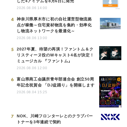
した4アイテムを8月6日に発売
2026.08.06 14:00
4
神奈川県厚木市に初の自社運営型物流拠
点が稼働～住宅資材物流を集約・効率化
し物流ネットワークを最適化～
2026.08.06 13:00
5
2027年夏、待望の再演！ファントム＆ク
リスティーヌ役のWキャスト4名が決定！
ミュージカル 『ファントム』
2026.08.06 12:00
6
富山県商工会議所青年部連合会 創立50周
年記念祝賀会 「DJ盆踊り」を開催します
2026.08.04 15:25
7
NOK、川崎フロンターレとのクラブパー
トナーを3年連続で契約