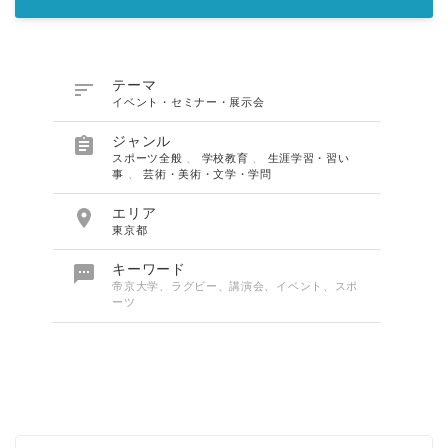

テーマ
イベント・セミナー・展示会

ジャンル
スポーツ全般
、
学校教育
、
生涯学習・習い
事
、
芸術・美術・文学・学問

エリア
東京都

キーワード
帝京大学、ラグビー、講演会、イベント、スポ
ーツ