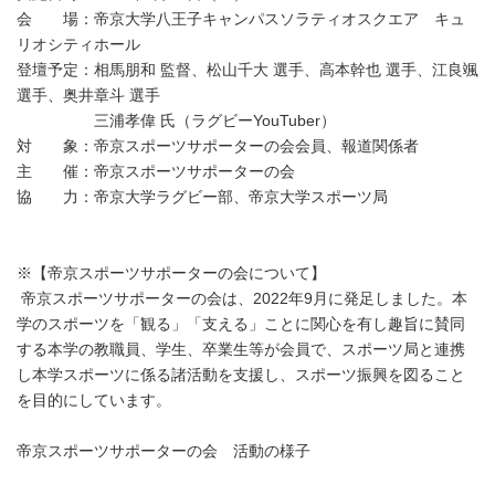
会 場：帝京大学八王子キャンパスソラティオスクエア キュ
リオシティホール
登壇予定：相馬朋和 監督、松山千大 選手、高本幹也 選手、江良颯
選手、奥井章斗 選手
三浦孝偉 氏（ラグビーYouTuber）
対 象：帝京スポーツサポーターの会会員、報道関係者
主 催：帝京スポーツサポーターの会
協 力：帝京大学ラグビー部、帝京大学スポーツ局
※【帝京スポーツサポーターの会について】
帝京スポーツサポーターの会は、2022年9月に発足しました。本
学のスポーツを「観る」「支える」ことに関心を有し趣旨に賛同
する本学の教職員、学生、卒業生等が会員で、スポーツ局と連携
し本学スポーツに係る諸活動を支援し、スポーツ振興を図ること
を目的にしています。
帝京スポーツサポーターの会 活動の様子