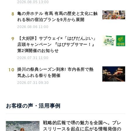
2026.08.05 13:00
8
亀の井ホテル 有馬 有馬の歴史と文化に触
れる秋の宿泊プランを9月から展開
2026.08.06 11:00
9
【大好評】サブウェイ×「はぴだんぶい」
店頭キャンペーン 『はぴサブサマー！』
第2弾開催のお知らせ
2026.07.31 11:00
10
掛川の祭典シーズン到来! 市内各所で熱
気あふれる祭りを開催
2026.07.31 09:30
お客様の声・活用事例
戦略的広報で堺の魅力を全国へ。プレ
スリリースを起点に広がる情報発信の