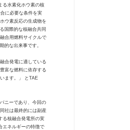
の実験による水素化ホウ素の核
融合に必要な条件を実
ホウ素反応の生成物を
たる国際的な核融合共同
融合用燃料サイクルで
画期的な出来事です。
融合発電に適している
豊富な燃料に依存する
ます。」 とTAE
ンパニーであり、今回の
同社は最終的には副産
する核融合発電所の実
合エネルギーの特徴で