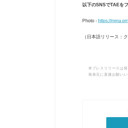
以下の
SNS
で
TAE
を
Photo -
https://mma.p
（日本語リリース：ク
本プレスリリースは発
発表元に直接お願いい