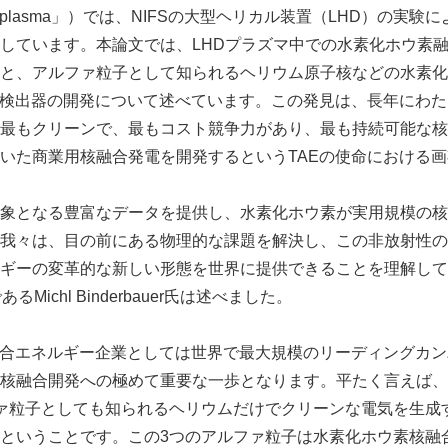
confined plasma」）では、NIFSの大型ヘリカル装置（LHD）
しています。本論文では、LHDプラズマ中での水素化ホウ素
と、アルファ粒子として知られるヘリウム原子核などの水素化
の検出器の開発について述べています。この発見は、長年にわ
最もクリーンで、最もコスト競争力があり、最も持続可能な核
いた商業用核融合発電を開発するというTAEの使命における
象となる豊富なデータを提供し、水素化ホウ素が実用規模の核
我々は、目の前にある物理的な課題を解決し、この非放射性の
ギーの変革的な新しい形態を世界に提供できることを理解してい
OであるMichl Binderbauer氏は述べました。
融合エネルギー企業としては世界で最大規模のリーディングカ
核融合開発への極めて重要な一歩となります。平たく言えば、
ァ粒子としても知られるヘリウムだけでクリーンな電気を生成
ということです。この3つのアルファ粒子は水素化ホウ素核融