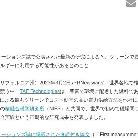
ケーションズ誌で公表された最新の研究によると、クリーンで
ルギーに利用する可能性があるとのこと
ォルニア州）2023年3月2日 /PRNewswire/ -- 世界各
競う中、
TAE Technologies
は、豊富で環境に配慮した燃料で
11B）による最もクリーンでコスト効率の高い電力供給方法を他社
の
核融合科学研究所
（NIFS）と共同で、世界で初めて磁場閉
合実験という画期的な研究成果を発表しました。
ケーションズ誌
に掲載された査読付き論文
（「First measurements