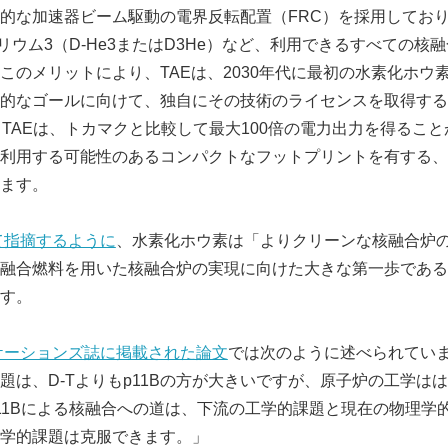
的な加速器ビーム駆動の電界反転配置（FRC）を採用しており
-ヘリウム3（D-He3またはD3He）など、利用できるすべての
このメリットにより、TAEは、2030年代に最初の水素化ホウ
的なゴールに向けて、独自にその技術のライセンスを取得する
、TAEは、トカマクと比較して最大100倍の電力出力を得るこ
利用する可能性のあるコンパクトなフットプリントを有する、
ます。
て指摘するように
、水素化ホウ素は「よりクリーンな核融合炉
融合燃料を用いた核融合炉の実現に向けた大きな第一歩である
Japanese
す。
ケーションズ誌に掲載された論文
では次のように述べられてい
題は、D-Tよりもp11Bの方が大きいですが、原子炉の工学は
11Bによる核融合への道は、下流の工学的課題と現在の物理学
学的課題は克服できます。」