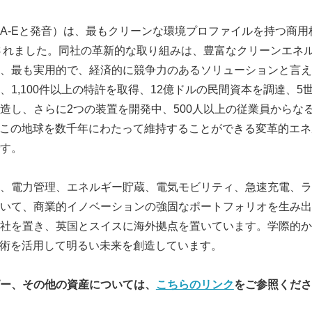
-A-Eと発音）は、最もクリーンな環境プロファイルを持つ商
立されました。同社の革新的な取り組みは、豊富なクリーンエネ
、最も実用的で、経済的に競争力のあるソリューションと言えます
、1,100件以上の特許を取得、12億ドルの民間資本を調達、5
造し、さらに2つの装置を開発中、500人以上の従業員からな
、この地球を数千年にわたって維持することができる変革的エ
す。
、電力管理、エネルギー貯蔵、電気モビリティ、急速充電、ラ
いて、商業的イノベーションの強固なポートフォリオを生み出
社を置き、英国とスイスに海外拠点を置いています。学際的か
技術を活用して明るい未来を創造しています。
ー、その他の資産については、
こちらのリンク
をご参照くださ