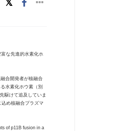
豊富な先進的水素化ホ
地で核融合開発者が核融合
ある水素化ホウ素（別
に先駆けて追及していま
じ込め核融合プラズマ
 of p11B fusion in a