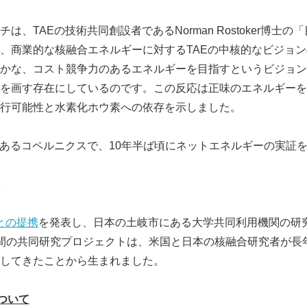
English
は、TAEの技術共同創設者であるNorman Rostoker博士
、商業的な核融合エネルギーに対するTAEの中核的なビジョ
かな、コスト競争力のあるエネルギーを目指すというビジョン
を画す存在にしているのです。この反応は正味のエネルギーを
行可能性と水素化ホウ素への依存を示しました。
であるコペルニクスで、10年半ば頃にネットエネルギーの実証
との提携
を発表し、日本の土岐市にある大学共同利用機関の研
間の共同研究プロジェクトは、米国と日本の核融合研究者が長
してきたことから生まれました。
ついて