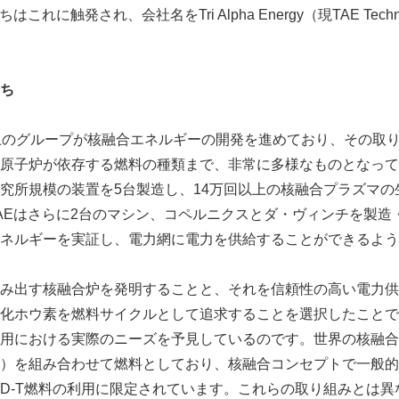
これに触発され、会社名をTri Alpha Energy（現TAE Techn
ち
上のグループが核融合エネルギーの開発を進めており、その取
原子炉が依存する燃料の種類まで、非常に多様なものとなってい
究所規模の装置を5台製造し、14万回以上の核融合プラズマの
AEはさらに2台のマシン、コペルニクスとダ・ヴィンチを製造
ネルギーを実証し、電力網に電力を供給することができるよう
み出す核融合炉を発明することと、それを信頼性の高い電力供
化ホウ素を燃料サイクルとして追求することを選択したことで
用における実際のニーズを予見しているのです。世界の核融合
-T）を組み合わせて燃料としており、核融合コンセプトで一般
D-T燃料の利用に限定されています。これらの取り組みとは異