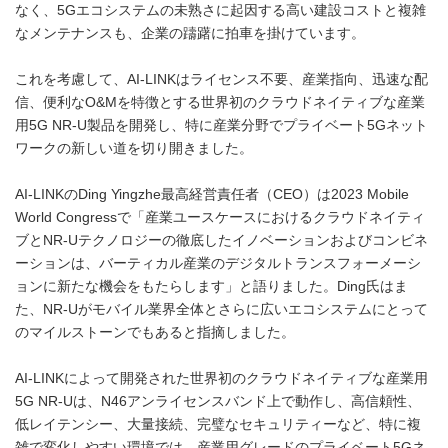
なく、5Gエコシステムの未熟さに起因する高い建設コストと複雑
なメンテナンスも、企業の躊躇に拍車を掛けています。
これを考慮して、AI-LINKはライセンス不要、産業指向、迅速な配
信、便利なO&Mを特徴とする世界初のクラウドネイティブな産業
用5G NR-U製品を開発し、特に産業分野でプライベート5Gネット
ワークの新しい道を切り開きました。
AI-LINKのDing Yingzhe最高経営責任者（CEO）は2023 Mobile
World Congressで「産業ユースケースにおけるクラウドネイティ
ブとNR-Uテクノロジーの徹底したイノベーションおよびコンビネ
ーションは、バーティカル産業のデジタルトランスフォーメーシ
ョンに新たな機会をもたらします」と語りました。Ding氏はま
た、NR-Uがモバイル業界全体とさらに広いエコシステムにとって
のマイルストーンでもあると指摘しました。
AI-LINKによって開発された世界初のクラウドネイティブな産業用
5G NR-Uは、N46アンライセンスバンド上で動作し、高信頼性、
低レイテンシー、大量接続、完璧なセキュリティーなど、特に複
雑で変化しやすい環境では、産業用グレードのプライベート5Gネ