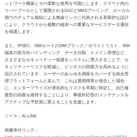
ットワーク構築とその柔軟な使用を可能にします。クラウド内の
リバープールとして展開される5GCとNMSプーリング、ローカル
側でのデュアル接続による無線リンクに代表される革新的な設計
により、クラウドから複数の端末への重要なサービスデータ通信
を保護します。
また、IPSEC、SIMカードのSIMブラック／ホワイトリスト、SIM
端末の双方向バインディング、データ分類、ドメイン管理など、
さまざまなセキュリティー保護をシステムに導入することで、セ
キュリティーリスクを軽減し、ビジネスの回復力を高めるように
設計されています。ユーザーのあらゆる側面をカバーする統合管
理プラットフォームと並んで、これは運用障害が発生した場合
に、エンタープライズが潜在的なリスクを早期に特定し、自己修
復型の回復を維持することにより、事後対応型のメンテナンスを
アクティブな予防策に変えることを支援します。
ソース：AI-LINK
画像添付リンク：