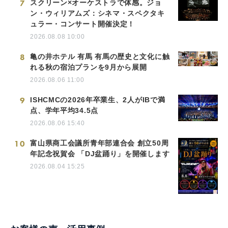
7
スクリーン×オーケストラで体感。ジョ
ン・ウィリアムズ：シネマ・スペクタキ
ュラー・コンサート開催決定！
2026.08.08 10:00
8
亀の井ホテル 有馬 有馬の歴史と文化に触
れる秋の宿泊プランを9月から展開
2026.08.06 11:00
9
ISHCMCの2026年卒業生、2人がIBで満
点、学年平均34.5点
2026.08.06 15:40
10
富山県商工会議所青年部連合会 創立50周
年記念祝賀会 「DJ盆踊り」を開催します
2026.08.04 15:25