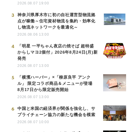
2026.08.07 19:00
3
神奈川県厚木市に初の自社運営型物流拠
点が稼働～住宅資材物流を集約・効率化
し物流ネットワークを最適化～
2026.08.06 13:00
4
「明星 一平ちゃん夜店の焼そば 超特盛
からしマヨ2個付」2026年8月24日(月)新
発売
2026.08.07 13:00
5
「横濱ハーバー」×「柳原良平 アンク
ル」 限定コラボ商品＆メニューが登場
8月17日から限定販売開始
2026.08.07 13:00
6
中国と米国の経済界が関係を強化し、サ
プライチェーン協力の新たな機会を模索
2026.08.07 10:00