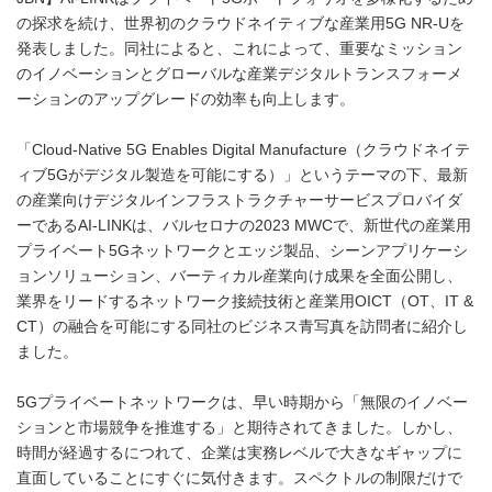
の探求を続け、世界初のクラウドネイティブな産業用5G NR-Uを
発表しました。同社によると、これによって、重要なミッション
のイノベーションとグローバルな産業デジタルトランスフォーメ
ーションのアップグレードの効率も向上します。
「Cloud-Native 5G Enables Digital Manufacture（クラウドネイテ
ィブ5Gがデジタル製造を可能にする）」というテーマの下、最新
の産業向けデジタルインフラストラクチャーサービスプロバイダ
ーであるAI-LINKは、バルセロナの2023 MWCで、新世代の産業用
プライベート5Gネットワークとエッジ製品、シーンアプリケーシ
ョンソリューション、バーティカル産業向け成果を全面公開し、
業界をリードするネットワーク接続技術と産業用OICT（OT、IT &
CT）の融合を可能にする同社のビジネス青写真を訪問者に紹介し
ました。
5Gプライベートネットワークは、早い時期から「無限のイノベー
ションと市場競争を推進する」と期待されてきました。しかし、
時間が経過するにつれて、企業は実務レベルで大きなギャップに
直面していることにすぐに気付きます。スペクトルの制限だけで