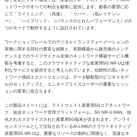
ットワークのすべての利点を顧客に提供します。顧客の要望に応
じて「ライトニング」（高速）、「リバー」（低レイテンシ
ー）、「ハイブリッド」（バランスのとれたパフォーマンス）の3
つのモードで動作するように設計されています。
ワークショップレベルでのデジタルトランスフォーメーションの
実務に関する同社の豊富な経験と、初期構築から販売後のメンテ
ナンスまでのライフサイクル全体のネットワーク構築サービス機
能を考慮すると、このクラウドネイティブな産業用5G NR-Uは便
利なサービスを提供すると考えられています。信頼性の高いネッ
トワーク接続エクスペリエンスは、データ駆動型のビジネスモデ
ルのセットアップと、エンタープライズユーザーの重要なミッシ
ョンの変革に役立ちます。
この製品スイートには、ライトウェイト産業用5Gコアネットワー
ク、統合ネットワーク管理プラットフォーム、5G NR-U RAN、強
化されカスタマイズされた産業用5G端末が含まれます。アンライ
センスツールとして注目されているAI-LINKのクラウドネイティブ
産業用5G NR-Uは、重要なリソースの制約に関係なく、迅速なネ