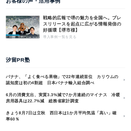
お客様の声・活用事例
戦略的広報で堺の魅力を全国へ。プレ
スリリースを起点に広がる情報発信の
好循環【堺市様】
導入事例一覧を見る
汐留PR塾
バナナ、「よく食べる果物」で22年連続首位 カリウムの
認知度は初の4割超 日本バナナ輸入組合調べ
6月の消費支出、実質3.3%減で7か月連続のマイナス 冷暖
房用器具は22.7%減 総務省家計調査
きょう8月7日は立秋 西日本は1か月平均気温「高い」確
率60％