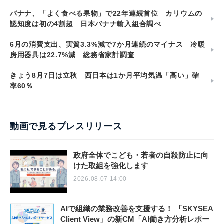
バナナ、「よく食べる果物」で22年連続首位 カリウムの
認知度は初の4割超 日本バナナ輸入組合調べ
6月の消費支出、実質3.3%減で7か月連続のマイナス 冷暖
房用器具は22.7%減 総務省家計調査
きょう8月7日は立秋 西日本は1か月平均気温「高い」確
率60％
動画で見るプレスリリース
政府全体でこども・若者の自殺防止に向
けた取組を強化します
2026.08.07 14:00
AIで組織の業務改善を支援する！ 「SKYSEA
Client View」の新CM「AI働き方分析レポー