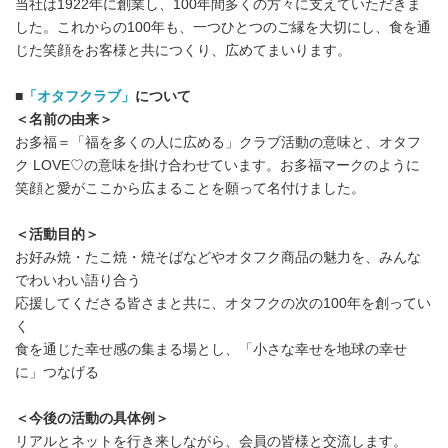
当社は1922年に創業し、100年間多くの方々に支えていただきま
した。これからの100年も、一つひとつのご縁を大切にし、食を通
じた笑顔をお客様と共につくり、広めてまいります。
■
「オタフクラブ」
について
＜名前の由来＞
お多福＝「福を多くの人に広める」クラブ活動の意味と、オタフ
ク LOVE♡の意味を掛け合わせています。お多福マークのように
笑顔と愛がここから広まることを願って名付けました。
＜
活動目的＞
お好み焼・たこ焼・焼そばなどやオタフク商品の魅力を、みんな
でわいわい語り合う
応援してくださる皆さまと共に、オタフクの次の100年を創ってい
く
食を通じた幸せ感の集まる場とし、「小さな幸せを地球の幸せ
に」つなげる
＜今後の
活動の具体例＞
リアルとネットを行き来しながら、会員の皆様と交流します。