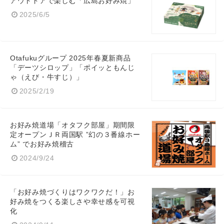
アウトドアで楽しむ「広島お好み焼」
2025/6/5
Otafukuグループ 2025年春夏新商品
「デーツシロップ」「ポイッともんじ
ゃ（えび・牛すじ）」
2025/2/19
お好み焼道場「オタフク部屋」期間限
定オープンＪＲ両国駅 ”幻の３番線ホー
ム” でお好み焼稽古
2024/9/24
「お好み焼づくりはワクワクだ！」お
好み焼をつくる楽しさや幸せ感を可視
化