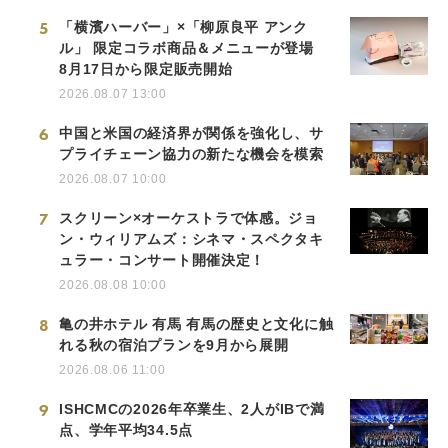
5
「横濱ハーバー」×「柳原良平 アンク
ル」 限定コラボ商品＆メニューが登場
8月17日から限定販売開始
2026.08.07 13:00
6
中国と米国の経済界が関係を強化し、サ
プライチェーン協力の新たな機会を模索
2026.08.07 10:00
7
スクリーン×オーケストラで体感。ジョ
ン・ウィリアムズ：シネマ・スペクタキ
ュラー・コンサート開催決定！
2026.08.08 10:00
8
亀の井ホテル 有馬 有馬の歴史と文化に触
れる秋の宿泊プランを9月から展開
2026.08.06 11:00
9
ISHCMCの2026年卒業生、2人がIBで満
点、学年平均34.5点