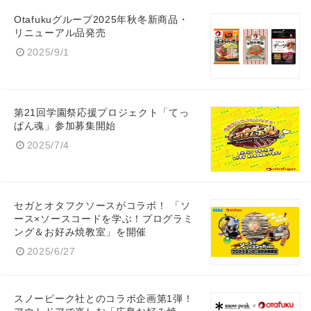
Otafukuグループ2025年秋冬新商品・
リニューアル品発売
2025/9/1
第21回学園祭応援プロジェクト「てっ
ぱん魂」参加募集開始
2025/7/4
Japanese
セガとオタフクソースがコラボ！ 「ソ
ース×ソースコードを学ぶ！プログラミ
ング＆お好み焼教室」を開催
2025/6/27
English
スノーピーク社とのコラボ企画第1弾！