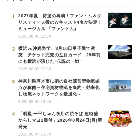
1
2027年夏、待望の再演！ファントム＆ク
リスティーヌ役のWキャスト4名が決定！
ミュージカル 『ファントム』
2026.08.06 12:00
2
横浜vs沖縄尚学、8月10日甲子園で激
突 チケット完売の注目カード…28年前
にも横浜が演じた“伝説の一戦”
2026.08.07 19:00
3
神奈川県厚木市に初の自社運営型物流拠
点が稼働～住宅資材物流を集約・効率化
し物流ネットワークを最適化～
2026.08.06 13:00
4
「明星 一平ちゃん夜店の焼そば 超特盛
からしマヨ2個付」2026年8月24日(月)新
発売
2026.08.07 13:00