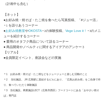
（計画中も含む）
【ネット】
●お好み焼・焼そば・たこ焼を食べたら写真投稿、「#ジュー活」
を語りあうコーナー
＊1
●
お好み焼教室
や
OKOSTA
の体験投稿、
Vege Love it！
のメニ
＊2
＊3
ューを紹介するコーナー
● 愛用のオタフク商品について語るコーナー
● 商品開発やノベルティに関するアイデアのアンケート
【リアル】
●会員限定イベント、座談会などの実施
＊1 お好み焼・焼そば・たこ焼などをジュージューと楽しむ活動のこと
＊2 当社施設。 JR 広島駅に直結するビルにあり、「広島お好み焼」をご自身で作
り、食べていただく体験施設
＊3 当社施設。商業施設LECT（広島市西区）フードコートにある「おやさい焼そ
ば」専門店