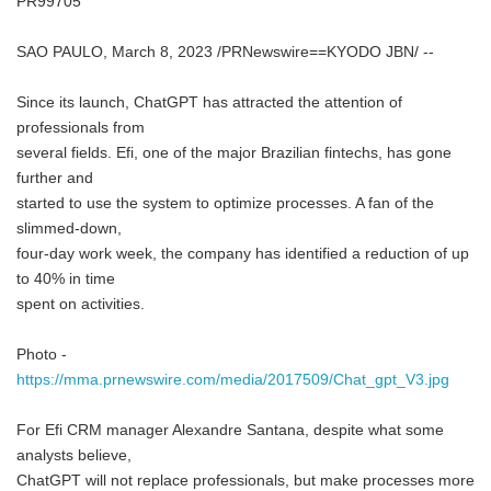
PR99705
SAO PAULO, March 8, 2023 /PRNewswire==KYODO JBN/ --
Since its launch, ChatGPT has attracted the attention of
professionals from
several fields. Efi, one of the major Brazilian fintechs, has gone
further and
started to use the system to optimize processes. A fan of the
slimmed-down,
four-day work week, the company has identified a reduction of up
to 40% in time
spent on activities.
Photo -
https://mma.prnewswire.com/media/2017509/Chat_gpt_V3.jpg
For Efi CRM manager Alexandre Santana, despite what some
analysts believe,
ChatGPT will not replace professionals, but make processes more