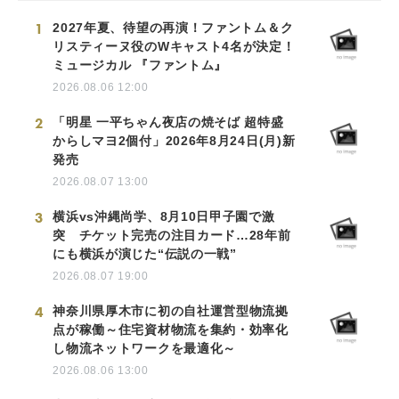
1
2027年夏、待望の再演！ファントム＆ク
リスティーヌ役のWキャスト4名が決定！
ミュージカル 『ファントム』
2026.08.06 12:00
2
「明星 一平ちゃん夜店の焼そば 超特盛
からしマヨ2個付」2026年8月24日(月)新
発売
2026.08.07 13:00
3
横浜vs沖縄尚学、8月10日甲子園で激
突 チケット完売の注目カード…28年前
にも横浜が演じた“伝説の一戦”
2026.08.07 19:00
4
神奈川県厚木市に初の自社運営型物流拠
点が稼働～住宅資材物流を集約・効率化
し物流ネットワークを最適化～
2026.08.06 13:00