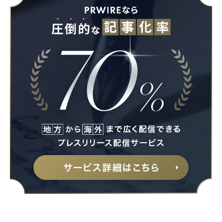
Japanese
English