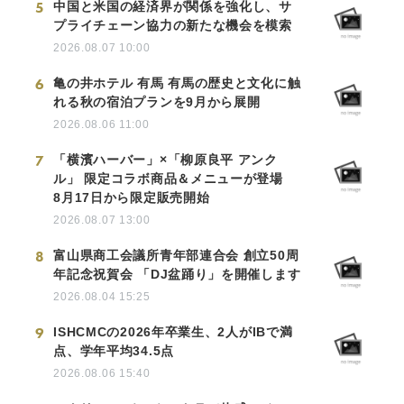
5
中国と米国の経済界が関係を強化し、サ
プライチェーン協力の新たな機会を模索
2026.08.07 10:00
6
亀の井ホテル 有馬 有馬の歴史と文化に触
れる秋の宿泊プランを9月から展開
2026.08.06 11:00
7
「横濱ハーバー」×「柳原良平 アンク
ル」 限定コラボ商品＆メニューが登場
8月17日から限定販売開始
2026.08.07 13:00
8
富山県商工会議所青年部連合会 創立50周
年記念祝賀会 「DJ盆踊り」を開催します
2026.08.04 15:25
9
ISHCMCの2026年卒業生、2人がIBで満
点、学年平均34.5点
2026.08.06 15:40