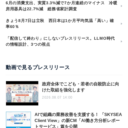
6月の消費支出、実質3.3%減で7か月連続のマイナス 冷暖
房用器具は22.7%減 総務省家計調査
きょう8月7日は立秋 西日本は1か月平均気温「高い」確
率60％
「配信して終わり」にしないプレスリリース。LLMO時代
の情報設計、3つの視点
動画で見るプレスリリース
政府全体でこども・若者の自殺防止に向
けた取組を強化します
2026.08.07 14:00
AIで組織の業務改善を支援する！ 「SKYSEA
Client View」の新CM「AI働き方分析レポー
トサービス」篇を公開