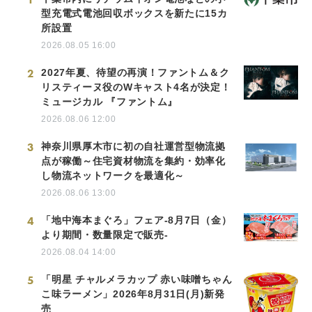
型充電式電池回収ボックスを新たに15カ
所設置
2026.08.05 16:00
2
2027年夏、待望の再演！ファントム＆ク
リスティーヌ役のWキャスト4名が決定！
ミュージカル 『ファントム』
2026.08.06 12:00
3
神奈川県厚木市に初の自社運営型物流拠
点が稼働～住宅資材物流を集約・効率化
し物流ネットワークを最適化～
2026.08.06 13:00
4
「地中海本まぐろ」フェア-8月7日（金）
より期間・数量限定で販売-
2026.08.04 14:00
5
「明星 チャルメラカップ 赤い味噌ちゃん
こ味ラーメン」2026年8月31日(月)新発
売