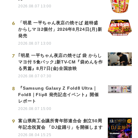
2026.08.07 13:00
6
「明星 一平ちゃん夜店の焼そば 超特盛
からしマヨ2個付」2026年8月24日(月)新
発売
2026.08.07 13:00
7
｢明星 一平ちゃん夜店の焼そば 袋 からし
マヨ付 5食パック｣新TV-CM『袋めんを作
る男篇』8月7日(金)全国放映
2026.08.07 07:30
8
『Samsung Galaxy Z Fold8 Ultra｜
Fold8｜Flip8 発売記念イベント』開催
レポート
2026.08.07 15:00
9
富山県商工会議所青年部連合会 創立50周
年記念祝賀会 「DJ盆踊り」を開催します
2026.08.04 15:25