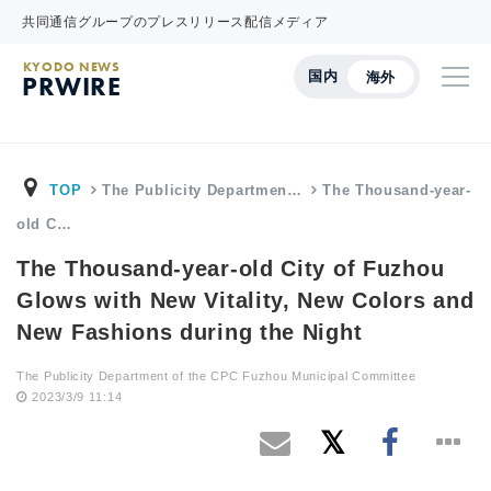
共同通信グループのプレスリリース配信メディア
KYODO NEWS
国内
海外
PRWIRE
TOP
The Publicity Departmen…
The Thousand-year-
old C…
The Thousand-year-old City of Fuzhou
Glows with New Vitality, New Colors and
New Fashions during the Night
The Publicity Department of the CPC Fuzhou Municipal Committee
2023/3/9 11:14