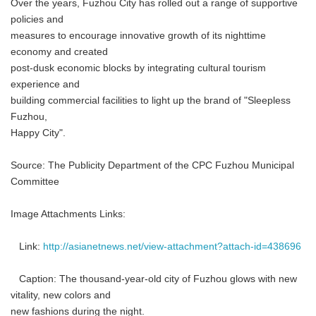
Over the years, Fuzhou City has rolled out a range of supportive
policies and
measures to encourage innovative growth of its nighttime
economy and created
post-dusk economic blocks by integrating cultural tourism
experience and
building commercial facilities to light up the brand of "Sleepless
Fuzhou,
Happy City".
Source: The Publicity Department of the CPC Fuzhou Municipal
Committee
Image Attachments Links:
Link:
http://asianetnews.net/view-attachment?attach-id=438696
Caption: The thousand-year-old city of Fuzhou glows with new
vitality, new colors and
new fashions during the night.