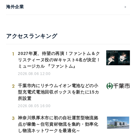
海外企業
アクセスランキング
1
2027年夏、待望の再演！ファントム＆ク
リスティーヌ役のWキャスト4名が決定！
ミュージカル 『ファントム』
2026.08.06 12:00
2
千葉市内にリチウムイオン電池などの小
型充電式電池回収ボックスを新たに15カ
所設置
2026.08.05 16:00
3
神奈川県厚木市に初の自社運営型物流拠
点が稼働～住宅資材物流を集約・効率化
し物流ネットワークを最適化～