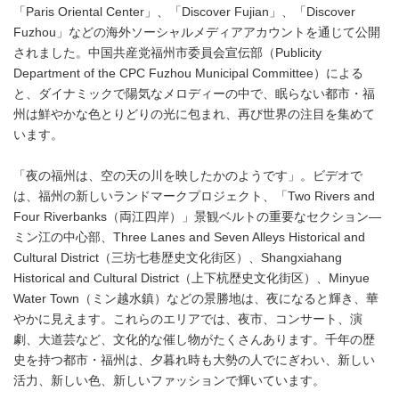
「Paris Oriental Center」、「Discover Fujian」、「Discover
Fuzhou」などの海外ソーシャルメディアアカウントを通じて公開
されました。中国共産党福州市委員会宣伝部（Publicity
Department of the CPC Fuzhou Municipal Committee）による
と、ダイナミックで陽気なメロディーの中で、眠らない都市・福
州は鮮やかな色とりどりの光に包まれ、再び世界の注目を集めて
います。
「夜の福州は、空の天の川を映したかのようです」。ビデオで
は、福州の新しいランドマークプロジェクト、「Two Rivers and
Four Riverbanks（両江四岸）」景観ベルトの重要なセクション―
ミン江の中心部、Three Lanes and Seven Alleys Historical and
Cultural District（三坊七巷歴史文化街区）、Shangxiahang
Historical and Cultural District（上下杭歴史文化街区）、Minyue
Water Town（ミン越水鎮）などの景勝地は、夜になると輝き、華
やかに見えます。これらのエリアでは、夜市、コンサート、演
劇、大道芸など、文化的な催し物がたくさんあります。千年の歴
史を持つ都市・福州は、夕暮れ時も大勢の人でにぎわい、新しい
活力、新しい色、新しいファッションで輝いています。