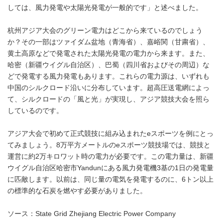
しては、風力発電や太陽光発電が一般的です」と述べました。
杭州アジア大会のグリーン電力はどこから来ているのでしょう
か？その一部はツァイダム盆地（青海省）、嘉峪関（甘粛省）、
黄土高原などで発電された太陽光発電の電力から来ます。また、
哈密（新疆ウイグル自治区）、巴蜀（四川省およびその周辺）な
どで発電する風力発電もあります。これらの電力源は、いずれも
中国のシルクロード沿いに分布しています。超高圧送電網によっ
て、シルクロードの「風と光」が実現し、アジア競技大会を照ら
しているのです。
アジア大会で初めて正式競技に組み込まれたeスポーツを例にとっ
てみましょう。8万平方メートルのeスポーツ競技場では、競技と
運営に約2万キロワット時の電力が必要です。この電力量は、新疆
ウイグル自治区哈密市Yandunにある風力発電機3基の1日の発電量
に匹敵します。以前は、同じ量の電気を発電するのに、6トン以上
の標準的な石炭を燃やす必要がありました。
ソース：State Grid Zhejiang Electric Power Company