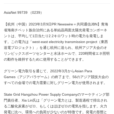
AsiaNet 99739 （0239）
【杭州（中国）2023年3月9日PR Newswire＝共同通信JBN】青海
省海南チベット族自治州にある単結晶両面太陽光発電コンポーネ
ントは、平均して1日当たり2.2キロワット時の電力を発電しま
す。この電力は「west-east electricity transmission project（東西
送電プロジェクト）」を通じ杭州に送られ、杭州アジア大会のオ
リンピックスポーツセンターと水泳ホールで、220時間省エネ照明
の動作を維持するために使用することができます。
グリーン電力取引を通じて、2022年3月からAsian Para
Games（アジアパラゲーム）の終了まで、56のアジア競技大会の
すべての会場での電力需要に対しグリーン電力が使用されます。
State Grid Hangzhou Power Supply Companyのマーケティング部
門責任者、Xia Lin氏は「グリーン電力とは、製造過程で排出され
る二酸化炭素がゼロ、もしくはほぼゼロの電気を指します。火力
発電に比べ、環境への負荷が少ないのが特徴です。発電の形態と