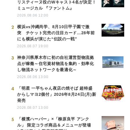
リスティーヌ役のWキャスト4名が決定！
ミュージカル 『ファントム』
2026.08.06 12:00
2
横浜vs沖縄尚学、8月10日甲子園で激
突 チケット完売の注目カード…28年前
にも横浜が演じた“伝説の一戦”
2026.08.07 19:00
3
神奈川県厚木市に初の自社運営型物流拠
点が稼働～住宅資材物流を集約・効率化
し物流ネットワークを最適化～
2026.08.06 13:00
4
「明星 一平ちゃん夜店の焼そば 超特盛
からしマヨ2個付」2026年8月24日(月)新
発売
2026.08.07 13:00
5
「横濱ハーバー」×「柳原良平 アンク
ル」 限定コラボ商品＆メニューが登場