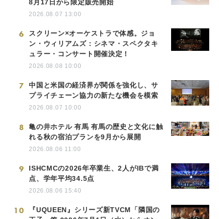
8月17日から限定販売開始
2026.08.07 13:00
6
スクリーン×オーケストラで体感。ジョ
ン・ウィリアムズ：シネマ・スペクタキ
ュラー・コンサート開催決定！
2026.08.08 10:00
7
中国と米国の経済界が関係を強化し、サ
プライチェーン協力の新たな機会を模索
2026.08.07 10:00
8
亀の井ホテル 有馬 有馬の歴史と文化に触
れる秋の宿泊プランを9月から展開
2026.08.06 11:00
9
ISHCMCの2026年卒業生、2人がIBで満
点、学年平均34.5点
2026.08.06 15:40
10
『UQUEEN』シリーズ新TVCM「隣国の