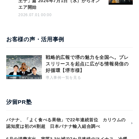
王子」篇 2026年7月1日（水）からオン
エア開始
2026.07.01 00:00
お客様の声・活用事例
戦略的広報で堺の魅力を全国へ。プレ
スリリースを起点に広がる情報発信の
好循環【堺市様】
導入事例一覧を見る
汐留PR塾
バナナ、「よく食べる果物」で22年連続首位 カリウムの
認知度は初の4割超 日本バナナ輸入組合調べ
6月の消費支出、実質3.3%減で7か月連続のマイナス 冷暖