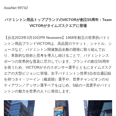
AsiaNet 99742
バドミントン用品トップブランドの
VICTOR
が創立
55
周年：
Team
VICTOR
がタイムズスクエアに登場
【台北2023年3月10日PR Newswire】1968年創立の世界的バドミ
ントン用品ブランドVICTORは、高品質のラケット、シャトル、シ
ューズなど、バドミントン関連製品全般の開発に取り組んでお
り、革新的な技術と思考を導入し続けることで、バドミントンス
ポーツの世界的な普及に尽力しています。ブランドの創立55周年
を祝うため、VICTORがそのスポンサー選手とともにタイムズスク
エアの大型ビジョンに登場。女子バドミントン世界1位在位週記録
を持つタイ・ツーイン（戴資穎）選手や、世界チャンピオンのセ
ティアワン／アッサン選手ペアをはじめ、5組の一流選手がバドミ
ントンの魅力を世界の人々に発信します。