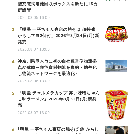
型充電式電池回収ボックスを新たに15カ
所設置
2026.08.05 16:00
3
「明星 一平ちゃん夜店の焼そば 超特盛
からしマヨ2個付」2026年8月24日(月)新
発売
2026.08.07 13:00
4
神奈川県厚木市に初の自社運営型物流拠
点が稼働～住宅資材物流を集約・効率化
し物流ネットワークを最適化～
2026.08.06 13:00
5
「明星 チャルメラカップ 赤い味噌ちゃん
こ味ラーメン」2026年8月31日(月)新発
売
2026.08.07 13:00
6
｢明星 一平ちゃん夜店の焼そば 袋 からし