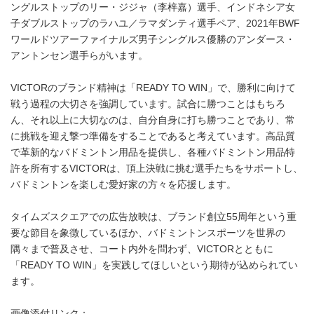
ングルストップのリー・ジジャ（李梓嘉）選手、インドネシア女
子ダブルストップのラハユ／ラマダンティ選手ペア、2021年BWF
ワールドツアーファイナルズ男子シングルス優勝のアンダース・
アントンセン選手らがいます。
VICTORのブランド精神は「READY TO WIN」で、勝利に向けて
戦う過程の大切さを強調しています。試合に勝つことはもちろ
ん、それ以上に大切なのは、自分自身に打ち勝つことであり、常
に挑戦を迎え撃つ準備をすることであると考えています。高品質
で革新的なバドミントン用品を提供し、各種バドミントン用品特
許を所有するVICTORは、頂上決戦に挑む選手たちをサポートし、
バドミントンを楽しむ愛好家の方々を応援します。
タイムズスクエアでの広告放映は、ブランド創立55周年という重
要な節目を象徴しているほか、バドミントンスポーツを世界の
隅々まで普及させ、コート内外を問わず、VICTORとともに
「READY TO WIN」を実践してほしいという期待が込められてい
ます。
画像添付リンク：