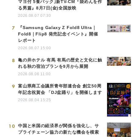
マヨ付 5食パック｣新TV-CM『袋めんを作
る男篇』8月7日(金)全国放映
2026.08.07 07:30
7
『Samsung Galaxy Z Fold8 Ultra｜
Fold8｜Flip8 発売記念イベント』開催
レポート
2026.08.07 15:00
8
亀の井ホテル 有馬 有馬の歴史と文化に触
れる秋の宿泊プランを9月から展開
2026.08.06 11:00
9
富山県商工会議所青年部連合会 創立50周
年記念祝賀会 「DJ盆踊り」を開催します
2026.08.04 15:25
10
中国と米国の経済界が関係を強化し、サ
プライチェーン協力の新たな機会を模索