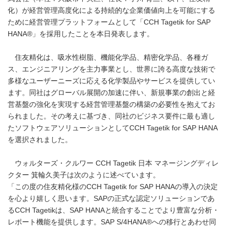
化）が経営管理高度化による持続的な企業価値向上を可能にする
ために経営管理プラットフォームとして「CCH Tagetik for SAP
HANA®」を採用したことを本日発表します。
住友精化は、吸水性樹脂、機能化学品、精密化学品、各種ガ
ス、エンジニアリングを主力事業とし、世界に誇る高度な技術で
多様なユーザーニーズに応える化学製品やサービスを提供してい
ます。同社はグローバル展開の加速に伴い、新規事業の創出と経
営基盤の強化を実現する経営管理基盤の構築の必要性を抱えてお
られました。その考えに基づき、同社のビジネス要件に最も適し
たソフトウェアソリューションとしてCCH Tagetik for SAP HANA
を選択されました。
ウォルターズ・クルワー CCH Tagetik 日本 マネージングディレ
クター 箕輪久美子は次のように述べています。
「この度の住友精化様のCCH Tagetik for SAP HANAの導入の決定
を心より嬉しく思います。SAPの正式な認定ソリューションであ
るCCH Tagetikは、SAP HANAと統合することでより豊富な分析・
レポート機能を提供します。SAP S/4HANA®への移行とあわせ同