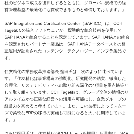
社のビジネス成長を後押しするとともに、グローバル規模での経
営管理基盤の最適化にも貢献できるものと確信しております。」
SAP Integration and Certification Center（SAP ICC）は、CCH
Tagetik 5の統合ソフトウェアが、標準的な統合技術を使用して
SAP HANAと統合することを認定しています。SAP HANAとの統合
を認定されたパートナー製品は、SAP HANAデータベースとの相
互運用が証明されたコンテンツ、テクノロジー、インフラ製品で
す。
住友精化の業務改革推進部長 窪田氏は、次のように述べていま
す。「住友精化は事業構造の強靭化、研究開発の結実、徹底した
合理化、サステナビリティへの取り組み深化の4項目を重点施策と
して取り組んでいます。CCH Tagetikは、グループ全体の情報のリ
アルタイムかつ正確な経営への活用を可能にし、企業グループの
経営力を高めると考えています。また、この技術によってスムー
ズで柔軟なERPの移行の実施も可能になると大いに期待していま
す。」
さらに窪田氏は、住友精化がCCH Tagetikを採用した理由は、SAP