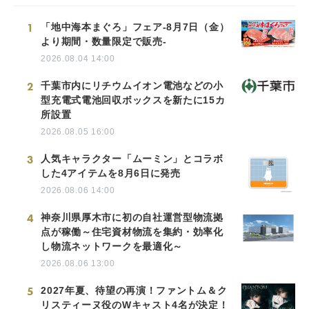
1
「地中海本まぐろ」フェア-8月7日（金）
より期間・数量限定で販売-
2026.08.04 14:00
2
千葉市内にリチウムイオン電池などの小
型充電式電池回収ボックスを新たに15カ
所設置
2026.08.05 16:00
3
人気キャラクター「ムーミン」とコラボ
した4アイテムを8月6日に発売
2026.08.06 14:00
4
神奈川県厚木市に初の自社運営型物流拠
点が稼働～住宅資材物流を集約・効率化
し物流ネットワークを最適化～
2026.08.06 13:00
5
2027年夏、待望の再演！ファントム＆ク
リスティーヌ役のWキャスト4名が決定！