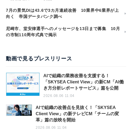
7月の景気DIは43.6で3カ月連続改善 10業界中6業界が上
向く 帝国データバンク調べ
尼崎市、堂安律選手へのメッセージを13日まで募集 10月
の市制110周年式典で掲示
動画で見るプレスリリース
AIで組織の業務改善を支援する！
「SKYSEA Client View」の新CM「AI働
き方分析レポートサービス」篇を公開
2026.08.06 11:04
AIで組織の改善点を見抜く！「SKYSEA
Client View」の新テレビCM「チームの変
革」篇の放映を開始
2026.08.06 11:04