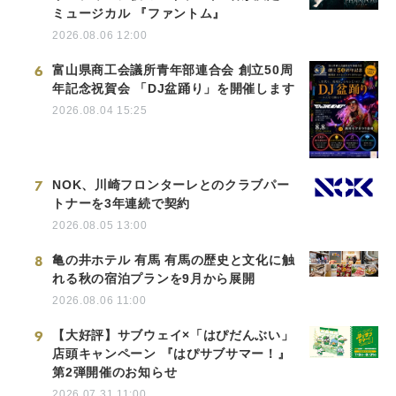
ミュージカル 『ファントム』
2026.08.06 12:00
6
富山県商工会議所青年部連合会 創立50周
年記念祝賀会 「DJ盆踊り」を開催します
2026.08.04 15:25
7
NOK、川崎フロンターレとのクラブパー
トナーを3年連続で契約
2026.08.05 13:00
8
亀の井ホテル 有馬 有馬の歴史と文化に触
れる秋の宿泊プランを9月から展開
2026.08.06 11:00
9
【大好評】サブウェイ×「はぴだんぶい」
店頭キャンペーン 『はぴサブサマー！』
第2弾開催のお知らせ
2026.07.31 11:00