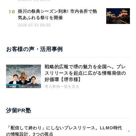
10
掛川の祭典シーズン到来! 市内各所で熱
気あふれる祭りを開催
2026.07.31 09:30
お客様の声・活用事例
戦略的広報で堺の魅力を全国へ。プレ
スリリースを起点に広がる情報発信の
好循環【堺市様】
導入事例一覧を見る
汐留PR塾
「配信して終わり」にしないプレスリリース。LLMO時代
の情報設計、3つの視点