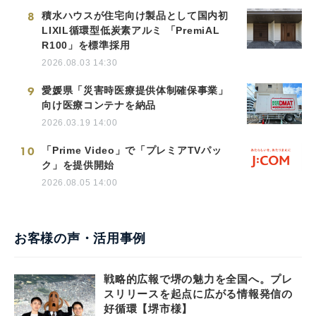
8
積水ハウスが住宅向け製品として国内初
LIXIL循環型低炭素アルミ 「PremiAL
R100」を標準採用
2026.08.03 14:30
9
愛媛県「災害時医療提供体制確保事業」
向け医療コンテナを納品
2026.03.19 14:00
10
「Prime Video」で「プレミアTVパッ
ク」を提供開始
2026.08.05 14:00
お客様の声・活用事例
戦略的広報で堺の魅力を全国へ。プレ
スリリースを起点に広がる情報発信の
好循環【堺市様】