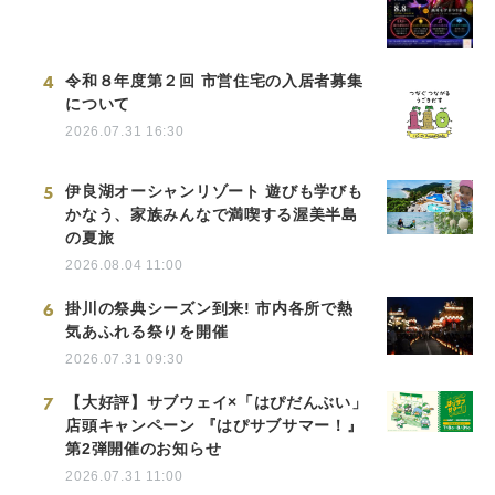
4
令和８年度第２回 市営住宅の入居者募集
について
2026.07.31 16:30
5
伊良湖オーシャンリゾート 遊びも学びも
かなう、家族みんなで満喫する渥美半島
の夏旅
2026.08.04 11:00
6
掛川の祭典シーズン到来! 市内各所で熱
気あふれる祭りを開催
2026.07.31 09:30
7
【大好評】サブウェイ×「はぴだんぶい」
店頭キャンペーン 『はぴサブサマー！』
第2弾開催のお知らせ
2026.07.31 11:00