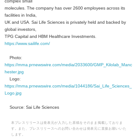
complex small
molecules. The company has over 2600 employees across its
facilities in India,
UK and USA. Sai Life Sciences is privately held and backed by
global investors,
TPG Capital and HBM Healthcare Investments.
https://www.sailife.com/
Photo:
https://mma.prnewswire.com/media/2033600/GMP_Kilolab_Manc
hester.jpg
Logo:
https://mma.prnewswire.com/media/1044186/Sai_Life_Sciences_
Logo.jpg
Source: Sai Life Sciences
本プレスリリースは発表元が入力した原稿をそのまま掲載しておりま
す。また、プレスリリースへのお問い合わせは発表元に直接お願いいた
します。