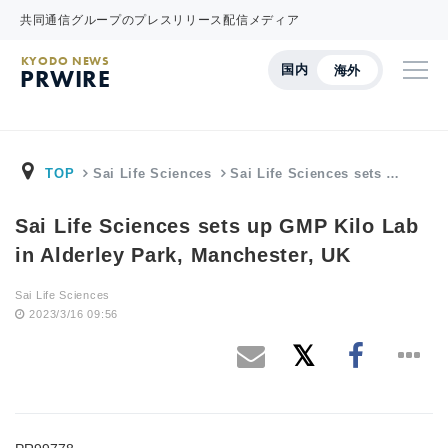
共同通信グループのプレスリリース配信メディア
KYODO NEWS
国内
海外
PRWIRE
TOP
Sai Life Sciences
Sai Life Sciences sets …
Sai Life Sciences sets up GMP Kilo Lab
in Alderley Park, Manchester, UK
Sai Life Sciences
2023/3/16 09:56