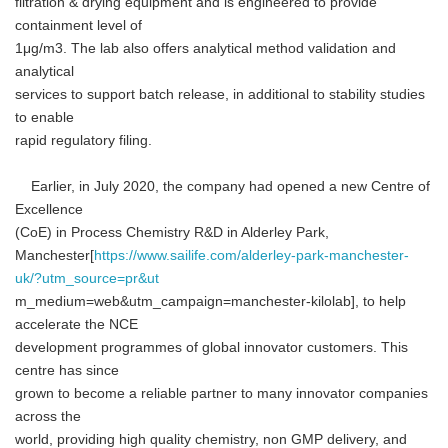
filtration & drying equipment and is engineered to provide
containment level of
1μg/m3. The lab also offers analytical method validation and
analytical
services to support batch release, in additional to stability studies
to enable
rapid regulatory filing.
Earlier, in July 2020, the company had opened a new Centre of
Excellence
(CoE) in Process Chemistry R&D in Alderley Park,
Manchester[
https://www.sailife.com/alderley-park-manchester-
uk/?utm_source=pr&ut
m_medium=web&utm_campaign=manchester-kilolab], to help
accelerate the NCE
development programmes of global innovator customers. This
centre has since
grown to become a reliable partner to many innovator companies
across the
world, providing high quality chemistry, non GMP delivery, and