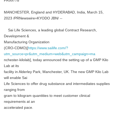
PR99778
MANCHESTER, England and HYDERABAD, India, March 15,
2023 /PRNewswire=KYODO JBN/ --
Sai Life Sciences, a leading global Contract Research,
Development &
Manufacturing Organization
(CRO-CDMO)[
https://www.sailife.com/?
utm_source=pr&utm_medium=web&utm_campaign=ma
nchester-kilolab], today announced the setting up of a GMP Kilo
Lab at its
facility in Alderley Park, Manchester, UK. The new GMP Kilo Lab
will enable Sai
Life Sciences to offer drug substance and intermediates supplies
ranging from
gram to kilogram quantities to meet customer clinical
requirements at an
accelerated pace.