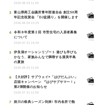
2026.08.03 11:00
3
富山県商工会議所青年部連合会 創立50周
年記念祝賀会 「DJ盆踊り」を開催します
2026.08.04 15:25
4
令和８年度第２回 市営住宅の入居者募集
について
2026.07.31 16:30
5
伊良湖オーシャンリゾート 遊びも学びも
かなう、家族みんなで満喫する渥美半島
の夏旅
2026.08.04 11:00
6
【大好評】サブウェイ×「はぴだんぶい」
店頭キャンペーン 『はぴサブサマー！』
第2弾開催のお知らせ
2026.07.31 11:00
7
掛川の祭典シーズン到来! 市内各所で熱