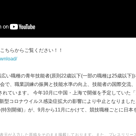
こちらからご覧ください！！
download/
広い職種の⻘年技能者(原則22歳以下(一部の職種は25歳以下)
会で、職業訓練の振興と技能水準の向上、技能者の国際交流、
されています。 今年10月に中国・上海で開催を予定していた「
は、新型コロナウイルス感染症拡大の影響により中止となりまし
(特別開催)」が、9月から11月にかけて、競技職種ごとに日本を
表元が入力した原稿をそのまま掲載しております。また、プレスリリー