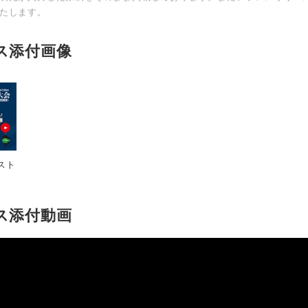
たします。
ス添付画像
ェスト
Japanese
ス添付動画