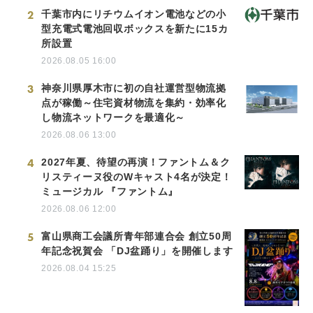
2
千葉市内にリチウムイオン電池などの小
型充電式電池回収ボックスを新たに15カ
所設置
2026.08.05 16:00
3
神奈川県厚木市に初の自社運営型物流拠
点が稼働～住宅資材物流を集約・効率化
し物流ネットワークを最適化～
2026.08.06 13:00
4
2027年夏、待望の再演！ファントム＆ク
リスティーヌ役のWキャスト4名が決定！
ミュージカル 『ファントム』
2026.08.06 12:00
5
富山県商工会議所青年部連合会 創立50周
年記念祝賀会 「DJ盆踊り」を開催します
2026.08.04 15:25