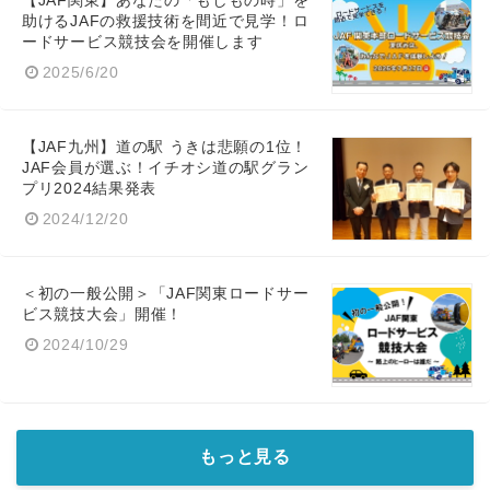
【JAF関東】あなたの「もしもの時」を
助けるJAFの救援技術を間近で見学！ロ
ードサービス競技会を開催します
2025/6/20
【JAF九州】道の駅 うきは悲願の1位！
JAF会員が選ぶ！イチオシ道の駅グラン
プリ2024結果発表
2024/12/20
＜初の一般公開＞「JAF関東ロードサー
ビス競技大会」開催！
2024/10/29
もっと見る