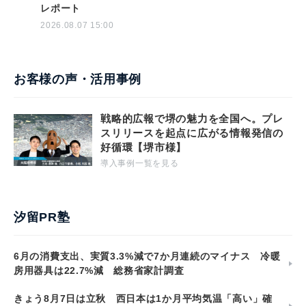
レポート
2026.08.07 15:00
お客様の声・活用事例
戦略的広報で堺の魅力を全国へ。プレ
スリリースを起点に広がる情報発信の
好循環【堺市様】
導入事例一覧を見る
汐留PR塾
6月の消費支出、実質3.3%減で7か月連続のマイナス 冷暖
房用器具は22.7%減 総務省家計調査
きょう8月7日は立秋 西日本は1か月平均気温「高い」確