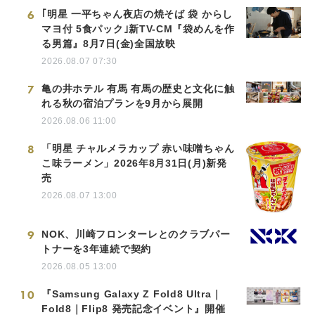
6
｢明星 一平ちゃん夜店の焼そば 袋 からし
マヨ付 5食パック｣新TV-CM『袋めんを作
る男篇』8月7日(金)全国放映
2026.08.07 07:30
7
亀の井ホテル 有馬 有馬の歴史と文化に触
れる秋の宿泊プランを9月から展開
2026.08.06 11:00
8
「明星 チャルメラカップ 赤い味噌ちゃん
こ味ラーメン」2026年8月31日(月)新発
売
2026.08.07 13:00
9
NOK、川崎フロンターレとのクラブパー
トナーを3年連続で契約
2026.08.05 13:00
10
『Samsung Galaxy Z Fold8 Ultra｜
Fold8｜Flip8 発売記念イベント』開催