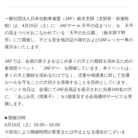
一般社団法人日本自動車連盟（JAF）栃木支部（支部長・岩瀬裕
昭）は、4月15日（土）に「JAFデー in 天平の花まつり」を、天平
の花まつりがおこなわれている「天平の丘公園」（栃木県下野
市）にて開催し、子ども安全免許証の発行およびJAFレッカー車の
展示をいたします。
JAFでは、会員の皆さまをはじめ多くの方との親睦を深めるための
参加型イベント、「JAFデー」を開催しています。本イベントは、
多くの方と親睦を深めるだけでなく、児童や保護者に対して交通
ルールを守ることの大切さを啓発することを目的としています。
イベント当日は、会場にてJAF会員証を提示された先着100名の方
に、「あぶみ瓦（焼菓子）」を1個進呈する会員優待サービスも実
施します。
■ 開催日時
4月15日（土）10:00～15:00
※状況により開催時間が変更または中止となる場合がございま