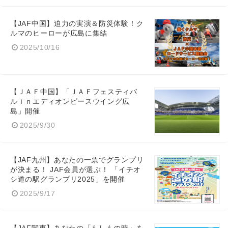
【JAF中国】迫力の実演＆防災体験！ク
ルマのヒーローが広島に集結
2025/10/16
【ＪＡＦ中国】「ＪＡＦフェスティバ
ルｉｎエディオンピースウイング広
島」開催
2025/9/30
【JAF九州】あなたの一票でグランプリ
が決まる！ JAF会員が選ぶ！ 「イチオ
シ道の駅グランプリ2025」を開催
2025/9/17