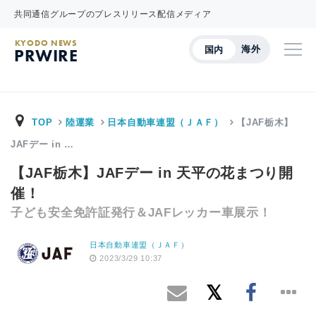
共同通信グループのプレスリリース配信メディア
KYODO NEWS
海外
国内
PRWIRE
TOP
陸運業
日本自動車連盟（ＪＡＦ）
【JAF栃木】
JAFデー in …
【JAF栃木】JAFデー in 天平の花まつり開
催！
子ども安全免許証発行＆JAFレッカー車展示！
日本自動車連盟（ＪＡＦ）
2023/3/29 10:37