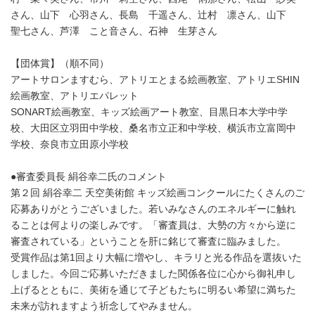
さん、山下 心羽さん、長島 千遥さん、辻村 凛さん、山下
聖七さん、芦澤 こと音さん、石神 生芽さん
【団体賞】（順不同）
アートサロンますむら、アトリエとまる絵画教室、アトリエSHIN
絵画教室、アトリエパレット
SONART絵画教室、キッズ絵画アート教室、目黒日本大学中学
校、大田区立羽田中学校、桑名市立正和中学校、横浜市立富岡中
学校、奈良市立田原小学校
●審査委員長 絹谷幸二氏のコメント
第２回 絹谷幸二 天空美術館 キッズ絵画コンクールにたくさんのご
応募ありがとうございました。若いみなさんのエネルギーに触れ
ることは何よりの楽しみです。「審査員は、大勢の方々から逆に
審査されている」ということを肝に銘じて審査に臨みました。
受賞作品は第1回より大幅に増やし、キラリと光る作品を選抜いた
しました。今回ご応募いただきました関係各位に心から御礼申し
上げるとともに、美術を通じて子どもたちに明るい希望に満ちた
未来が訪れますよう祈念してやみません。