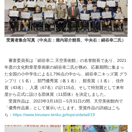
受賞者集合写真（中央左：堀内容介館長、中央右：絹谷幸二氏）
審査委員長は「絹谷幸二 天空美術館」の名誉館長であり、2021
年度の文化勲章受章画家の絹谷幸二氏が務め、応募期間に集まっ
た全国の小中学生による1,796点の中から、絹谷幸二キッズ賞 グラ
ンプリ（１名）、部門優秀賞（各１名）、館長賞（１名）、佳作
賞（43名）、入選（67名）の計115点、そして特別賞として来年
度から正式に設ける団体賞（11団体）を決定しました。
受賞作品は、2023年3月18日～5月31日の間、天空美術館内で
「優秀作品展」として展示いたします。受賞作品の詳細はこち
ら：
https://www.kinutani-tenku.jp/topics/detail/19