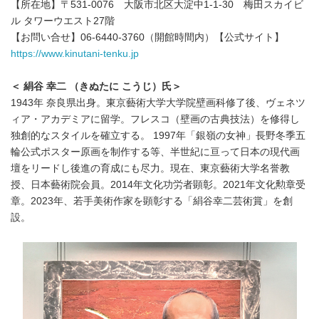
【所在地】〒531-0076 大阪市北区大淀中1-1-30 梅田スカイビ
ル タワーウエスト27階
【お問い合せ】06-6440-3760（開館時間内）【公式サイト】
https://www.kinutani-tenku.jp
＜ 絹谷 幸二 （きぬたに こうじ）氏＞
1943年 奈良県出身。東京藝術大学大学院壁画科修了後、ヴェネツ
ィア・アカデミアに留学。フレスコ（壁画の古典技法）を修得し
独創的なスタイルを確立する。 1997年「銀嶺の女神」長野冬季五
輪公式ポスター原画を制作する等、半世紀に亘って日本の現代画
壇をリードし後進の育成にも尽力。現在、東京藝術大学名誉教
授、日本藝術院会員。2014年文化功労者顕彰。2021年文化勲章受
章。2023年、若手美術作家を顕彰する「絹谷幸二芸術賞」を創
設。