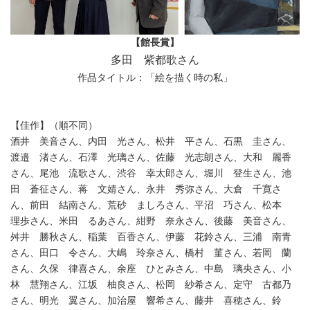
【館長賞】
多田 紫都歌さん
作品タイトル：「絵を描く時の私」
【佳作】（順不同）
酒井 美音さん、内田 光さん、松井 平さん、石黒 圭さん、
渡邉 渚さん、石澤 光璃さん、佐藤 光志朗さん、大和 麗香
さん、尾池 流歌さん、渋谷 幸太郎さん、堀川 登生さん、池
田 蒼征さん、蒋 文婧さん、永井 秀弥さん、大倉 千寛さ
ん、前田 結南さん、荒砂 ましろさん、平沼 巧さん、松本
理歩さん、米田 るあさん、紺野 奈永さん、後藤 美音さん、
舛井 勝秋さん、稲葉 百香さん、伊藤 花鈴さん、三浦 南青
さん、田口 令さん、大嶋 玲奈さん、橋村 菫さん、若岡 蘭
さん、久保 律喜さん、余座 ひとみさん、中島 璃央さん、小
林 慧翔さん、江坂 柚良さん、松岡 紗希さん、定守 古都乃
さん、明光 翼さん、加治屋 響希さん、藤井 喜穂さん、鈴