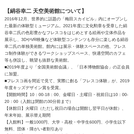
【絹谷幸二 天空美術館について】
2016年12月、世界的に話題の「梅田スカイビル」内にオープンし
た最新の体験型ミュージアム。2021年度に文化勲章を受章した絹
谷幸二氏の色彩豊かなフレスコをはじめとする絵画や立体作品を
展示し、3DやVR映像など体験型コンテンツも存分に楽しめる絹谷
幸二氏の単独美術館。館内には展示・体験スペースの他、フレス
コ制作体験ができるワークショップスペース、快適空間のカフェ
等も併設し、眺望も抜群な美術館。
■2019年度より「全国美術館会議」、「日本博物館協会」の正会員
に加盟。
■フレスコ画を間近で見て、実際に創る「フレスコ体験」が、2019
年度キッズデザイン賞を受賞。
【開館時間】10：00‐18：00、金曜日・土曜日・祝前日は10：00‐
20：00（入館は閉館の30分前まで）
【休館日】火曜日（ただし祝日の場合は開館し翌平日が休館）、
年末年始、展示替え期間
【入館料】一般1000円、大学・高校・中学生600円、小学生以下
無料、団体・障がい者割引あり