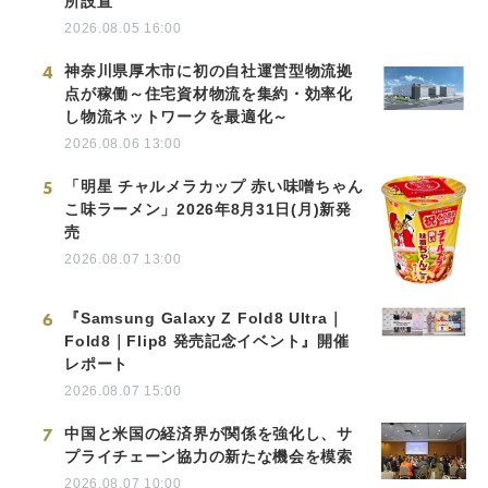
所設置
2026.08.05 16:00
4
神奈川県厚木市に初の自社運営型物流拠
点が稼働～住宅資材物流を集約・効率化
し物流ネットワークを最適化～
2026.08.06 13:00
5
「明星 チャルメラカップ 赤い味噌ちゃん
こ味ラーメン」2026年8月31日(月)新発
売
2026.08.07 13:00
6
『Samsung Galaxy Z Fold8 Ultra｜
Fold8｜Flip8 発売記念イベント』開催
レポート
2026.08.07 15:00
7
中国と米国の経済界が関係を強化し、サ
プライチェーン協力の新たな機会を模索
2026.08.07 10:00