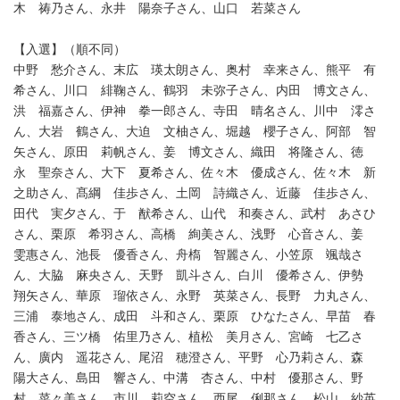
木 祷乃さん、永井 陽奈子さん、山口 若菜さん
【入選】（順不同）
中野 愁介さん、末広 瑛太朗さん、奥村 幸来さん、熊平 有
希さん、川口 緋鞠さん、鶴羽 未弥子さん、内田 博文さん、
洪 福嘉さん、伊神 拳一郎さん、寺田 晴名さん、川中 澪さ
ん、大岩 鶴さん、大迫 文柚さん、堀越 櫻子さん、阿部 智
矢さん、原田 莉帆さん、姜 博文さん、織田 将隆さん、徳
永 聖奈さん、大下 夏希さん、佐々木 優成さん、佐々木 新
之助さん、髙綱 佳歩さん、土岡 詩織さん、近藤 佳歩さん、
田代 実夕さん、于 猷希さん、山代 和奏さん、武村 あさひ
さん、栗原 希羽さん、高橋 絢美さん、浅野 心音さん、姜
雯惠さん、池長 優香さん、舟槗 智麗さん、小笠原 颯哉さ
ん、大脇 麻央さん、天野 凱斗さん、白川 優希さん、伊勢
翔矢さん、華原 瑠依さん、永野 英菜さん、長野 力丸さん、
三浦 泰地さん、成田 斗和さん、栗原 ひなたさん、早苗 春
香さん、三ツ橋 佑里乃さん、植松 美月さん、宮崎 七乙さ
ん、廣内 遥花さん、尾沼 穂澄さん、平野 心乃莉さん、森
陽大さん、島田 響さん、中溝 杏さん、中村 優那さん、野
村 菜々美さん、市川 莉空さん、西尾 俐那さん、松山 紗英