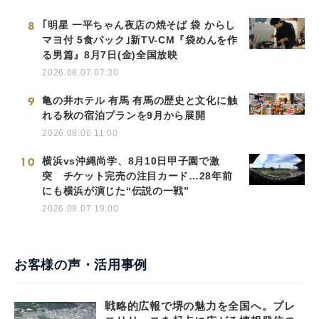
8
｢明星 一平ちゃん夜店の焼そば 袋 からし
マヨ付 5食パック｣新TV-CM『袋めんを作
る男篇』8月7日(金)全国放映
2026.08.07 07:30
9
亀の井ホテル 有馬 有馬の歴史と文化に触
れる秋の宿泊プランを9月から展開
2026.08.06 11:00
10
横浜vs沖縄尚学、8月10日甲子園で激
突 チケット完売の注目カード…28年前
にも横浜が演じた“伝説の一戦”
2026.08.07 19:00
お客様の声・活用事例
戦略的広報で堺の魅力を全国へ。プレ