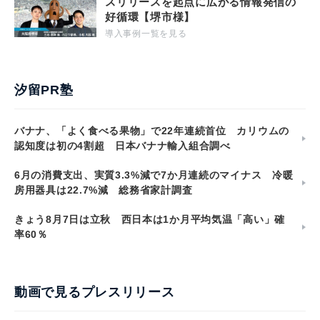
スリリースを起点に広がる情報発信の
好循環【堺市様】
導入事例一覧を見る
汐留PR塾
バナナ、「よく食べる果物」で22年連続首位 カリウムの
認知度は初の4割超 日本バナナ輸入組合調べ
6月の消費支出、実質3.3%減で7か月連続のマイナス 冷暖
房用器具は22.7%減 総務省家計調査
きょう8月7日は立秋 西日本は1か月平均気温「高い」確
率60％
動画で見るプレスリリース