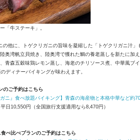
ー「牛ステーキ」。
ニの他に、トゲクリガニの旨味を凝縮した「トゲクリガニ汁」
陸奥湾帆立貝焼き、陸奥湾で獲れた鯛の養老蒸しを新たに加え
、青森五穀味鶏レモン蒸し、海老のチリソース煮、中華風ブイ
類のディナーバイキングが味わえます。
ンのご予約はこちら
ガニ』食べ放題バイキング】青森の海産物と本格中華など約
7
日10,550円（全国旅行支援適用なら8,470円）
ニ食べ比べプランのご予約はこちら