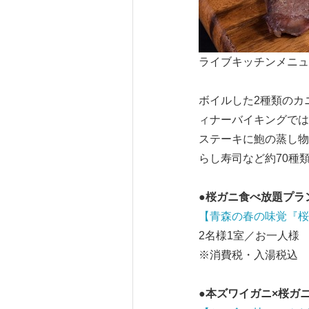
ライブキッチンメニュ
ボイルした2種類のカ
ィナーバイキングでは
ステーキに鮑の蒸し物
らし寿司など約70種
●
桜ガニ食べ放題プラ
【青森の春の味覚『桜
2名様1室／お一人様 平
※消費税・入湯税込
●
本ズワイガニ
×
桜ガ