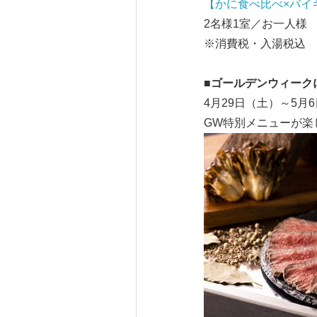
【かに食べ比べ
×バイ
2名様1室／お一人様 平
※消費税・入湯税込
■
ゴールデンウィーク
4月29日（土）～5
GW特別メニューが楽