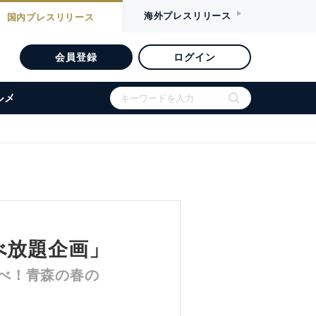
海外
プレスリリース
国内
プレスリリース
会員登録
ログイン
ルメ
べ放題企画」
べ！青森の春の