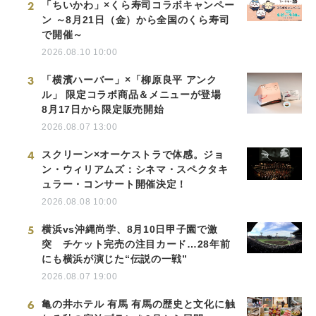
2
「ちいかわ」×くら寿司コラボキャンペー
ン ～8月21日（金）から全国のくら寿司
で開催～
2026.08.10 10:00
3
「横濱ハーバー」×「柳原良平 アンク
ル」 限定コラボ商品＆メニューが登場
8月17日から限定販売開始
2026.08.07 13:00
4
スクリーン×オーケストラで体感。ジョ
ン・ウィリアムズ：シネマ・スペクタキ
ュラー・コンサート開催決定！
2026.08.08 10:00
5
横浜vs沖縄尚学、8月10日甲子園で激
突 チケット完売の注目カード…28年前
にも横浜が演じた“伝説の一戦”
2026.08.07 19:00
6
亀の井ホテル 有馬 有馬の歴史と文化に触