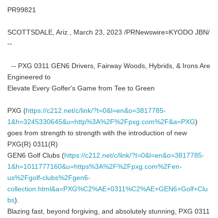
PR99821
SCOTTSDALE, Ariz., March 23, 2023 /PRNewswire=KYODO JBN/
--
-- PXG 0311 GEN6 Drivers, Fairway Woods, Hybrids, & Irons Are
Engineered to
Elevate Every Golfer's Game from Tee to Green
PXG (
https://c212.net/c/link/?t=0&l=en&o=3817785-
1&h=3245330645&u=http%3A%2F%2Fpxg.com%2F&a=PXG
)
goes from strength to strength with the introduction of new
PXG(R) 0311(R)
GEN6 Golf Clubs (
https://c212.net/c/link/?t=0&l=en&o=3817785-
1&h=1011777160&u=https%3A%2F%2Fpxg.com%2Fen-
us%2Fgolf-clubs%2Fgen6-
collection.html&a=PXG%C2%AE+0311%C2%AE+GEN6+Golf+Clu
bs
).
Blazing fast, beyond forgiving, and absolutely stunning, PXG 0311