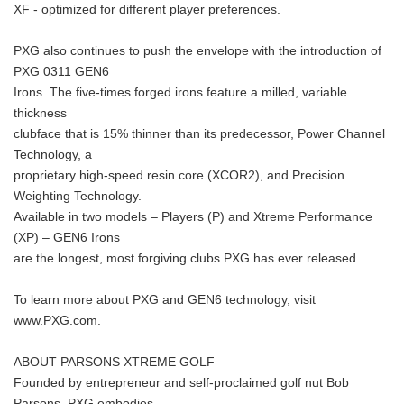
XF - optimized for different player preferences.
PXG also continues to push the envelope with the introduction of
PXG 0311 GEN6
Irons. The five-times forged irons feature a milled, variable
thickness
clubface that is 15% thinner than its predecessor, Power Channel
Technology, a
proprietary high-speed resin core (XCOR2), and Precision
Weighting Technology.
Available in two models – Players (P) and Xtreme Performance
(XP) – GEN6 Irons
are the longest, most forgiving clubs PXG has ever released.
To learn more about PXG and GEN6 technology, visit
www.PXG.com.
ABOUT PARSONS XTREME GOLF
Founded by entrepreneur and self-proclaimed golf nut Bob
Parsons, PXG embodies