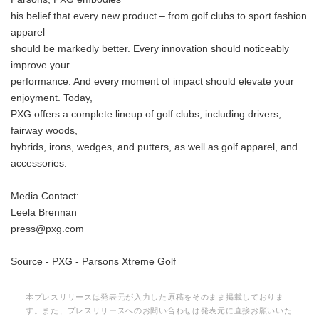
his belief that every new product – from golf clubs to sport fashion
apparel –
should be markedly better. Every innovation should noticeably
improve your
performance. And every moment of impact should elevate your
enjoyment. Today,
PXG offers a complete lineup of golf clubs, including drivers,
fairway woods,
hybrids, irons, wedges, and putters, as well as golf apparel, and
accessories.
Media Contact:
Leela Brennan
press@pxg.com
Source - PXG - Parsons Xtreme Golf
本プレスリリースは発表元が入力した原稿をそのまま掲載しておりま
す。また、プレスリリースへのお問い合わせは発表元に直接お願いいた