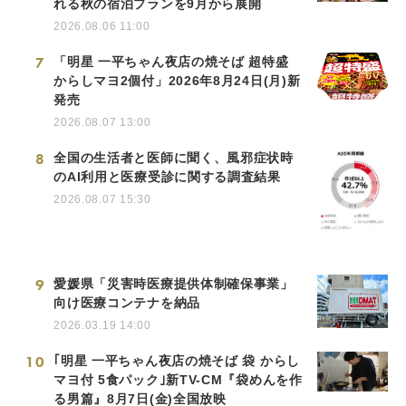
れる秋の宿泊プランを9月から展開
2026.08.06 11:00
7
「明星 一平ちゃん夜店の焼そば 超特盛
からしマヨ2個付」2026年8月24日(月)新
発売
2026.08.07 13:00
8
全国の生活者と医師に聞く、風邪症状時
のAI利用と医療受診に関する調査結果
2026.08.07 15:30
9
愛媛県「災害時医療提供体制確保事業」
向け医療コンテナを納品
2026.03.19 14:00
10
｢明星 一平ちゃん夜店の焼そば 袋 からし
マヨ付 5食パック｣新TV-CM『袋めんを作
る男篇』8月7日(金)全国放映