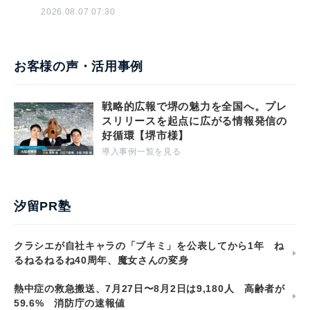
2026.08.07 07:30
お客様の声・活用事例
戦略的広報で堺の魅力を全国へ。プレ
スリリースを起点に広がる情報発信の
好循環【堺市様】
導入事例一覧を見る
汐留PR塾
クラシエが自社キャラの「ブキミ」を公表してから1年 ね
るねるねるね40周年、魔女さんの変身
熱中症の救急搬送、7月27日〜8月2日は9,180人 高齢者が
59.6% 消防庁の速報値