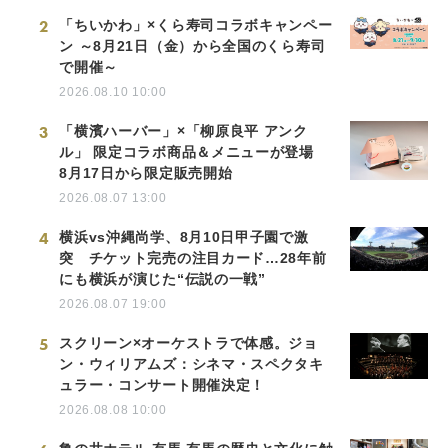
2
「ちいかわ」×くら寿司コラボキャンペー
ン ～8月21日（金）から全国のくら寿司
で開催～
2026.08.10 10:00
3
「横濱ハーバー」×「柳原良平 アンク
ル」 限定コラボ商品＆メニューが登場
8月17日から限定販売開始
2026.08.07 13:00
4
横浜vs沖縄尚学、8月10日甲子園で激
突 チケット完売の注目カード…28年前
にも横浜が演じた“伝説の一戦”
2026.08.07 19:00
5
スクリーン×オーケストラで体感。ジョ
ン・ウィリアムズ：シネマ・スペクタキ
ュラー・コンサート開催決定！
2026.08.08 10:00