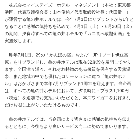
株式会社マイステイズ・ホテル・マネジメント（本社：東京都
港区、代表取締役会⻑：⼭本俊祐／代表取締役社⻑：代⽥量⼀）
が運営する亀の井ホテルでは、今年7月1日にリブランドから1年と
なることに感謝の気持ちを込めて、4月1日（土）～6月30日（金）
の期間、夕食時すべての亀の井ホテルで「カニ食べ放題企画」を
実施致します。
昨年7月1日、29の「かんぽの宿」および「JPリゾート伊豆高
原」をリブランドし、亀の井ホテルは現在32施設を展開しており
ます。全国津々浦々、それぞれ特徴のある泉質を保有する天然温
泉、また地域の中でも優れたロケーションに建つ「亀の井ホテ
ル」はおかげさまで本年7月リブランド1周年を迎えます。当企画
は、すべての亀の井ホテルにおいて、夕食時に＋プラス1,100円
（税込）を追加でお支払いいただくと、本ズワイガニをお好きな
だけお召し上がりいただけるものです。
亀の井ホテルでは、当企画により皆さまに感謝の気持ちを伝え
るとともに、今後もより良いサービス向上に努めてまいります。