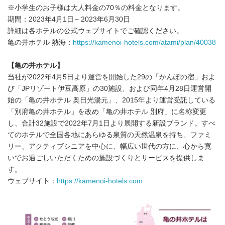
※小学生のお子様は大人料金の70％の料金となります。
期間：2023年4月1日～2023年6月30日
詳細は各ホテルの公式ウェブサイトでご確認ください。
亀の井ホテル 熱海：
https://kamenoi-hotels.com/atami/plan/40038
【亀の井ホテル】
当社が2022年4月5日より運営を開始した29の「かんぽの宿」およ
び「JPリゾート伊豆高原」の30施設、および同年4月28日運営開
始の「亀の井ホテル 奥日光湯元」、2015年より運営受託している
「別府亀の井ホテル」を改め「亀の井ホテル 別府」に名称変更
し、合計32施設で2022年7月1日より展開する新設ブランド。すべ
てのホテルで全国各地にあらゆる泉質の天然温泉を持ち、ファミ
リー、アクティブシニアを中心に、幅広い世代の方に、心から寛
いでお過ごしいただくための施設づくりとサービスを提供しま
す。
ウェブサイト：
https://kamenoi-hotels.com