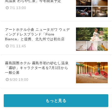
馬温泉 わらや仁泉」今冬開業予定
7/1 13:00
アートホテル小倉 ニュータガワ ウェデ
ィングドレスブランド「Fiore
Bianca」と提携、北九州では初出店
7/1 11:45
霧島国際ホテル 霧島市初の砂むし温泉
「霧砂」キャラクター名を7月1日から
一般公募
6/30 19:00
もっと見る