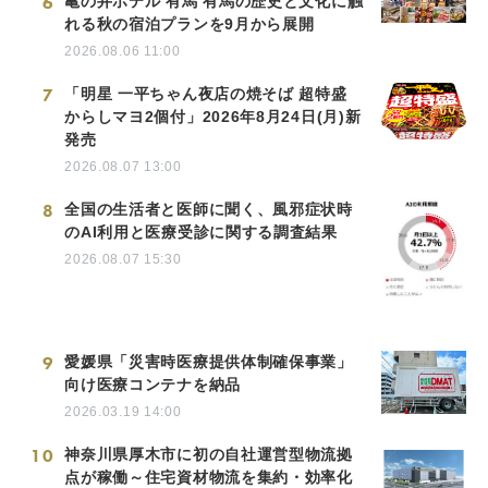
6
亀の井ホテル 有馬 有馬の歴史と文化に触
れる秋の宿泊プランを9月から展開
2026.08.06 11:00
7
「明星 一平ちゃん夜店の焼そば 超特盛
からしマヨ2個付」2026年8月24日(月)新
発売
2026.08.07 13:00
8
全国の生活者と医師に聞く、風邪症状時
のAI利用と医療受診に関する調査結果
2026.08.07 15:30
9
愛媛県「災害時医療提供体制確保事業」
向け医療コンテナを納品
2026.03.19 14:00
10
神奈川県厚木市に初の自社運営型物流拠
点が稼働～住宅資材物流を集約・効率化