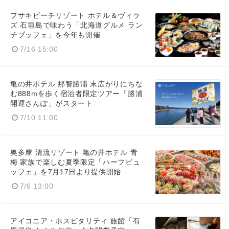
フサキビーチリゾート ホテル＆ヴィラ
ズ 石垣島で味わう「北海道グルメ ラン
チブッフェ」を今年も開催
7/16 15:00
亀の井ホテル 那智勝浦 末広がりにちな
む888mを歩く宿泊者限定ツアー「勝浦
開運さんぽ」がスタート
7/10 11:00
奥多摩 清流リゾート 亀の井ホテル 青
梅 家族で楽しむ夏季限定「ハーフビュ
ッフェ」を7月17日より提供開始
7/6 13:00
アイコニア・ホスピタリティ 旅館「有