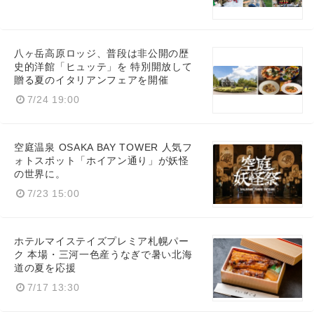
八ヶ岳高原ロッジ、普段は非公開の歴
史的洋館「ヒュッテ」を 特別開放して
贈る夏のイタリアンフェアを開催
7/24 19:00
空庭温泉 OSAKA BAY TOWER 人気フ
ォトスポット「ホイアン通り」が妖怪
の世界に。
7/23 15:00
ホテルマイステイズプレミア札幌パー
ク 本場・三河一色産うなぎで暑い北海
道の夏を応援
7/17 13:30