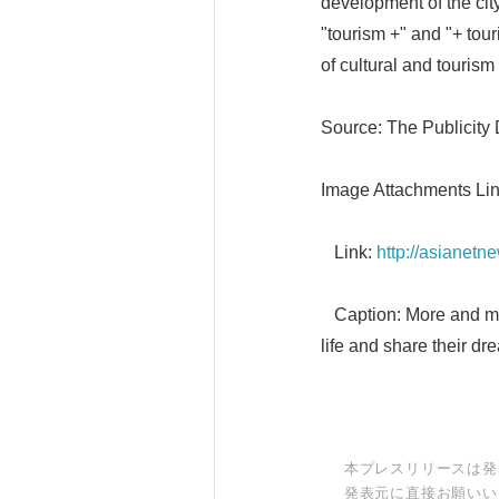
development of the cit
"tourism +" and "+ tou
of cultural and tourism
Source: The Publicity
Image Attachments Lin
Link:
http://asianet
Caption: More and more
life and share their dr
本プレスリリースは発
発表元に直接お願いい