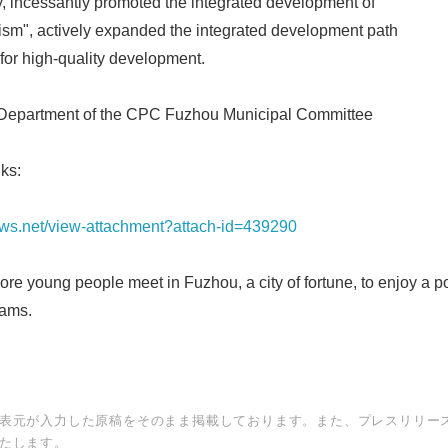
y, incessantly promoted the integrated development of
rism", actively expanded the integrated development path
 for high-quality development.
 Department of the CPC Fuzhou Municipal Committee
Japanese
ks:
news.net/view-attachment?attach-id=439290
 young people meet in Fuzhou, a city of fortune, to enjoy a po
eams.
English
表元が入力した原稿をそのまま掲載しております。また、プレスリリー
たします。