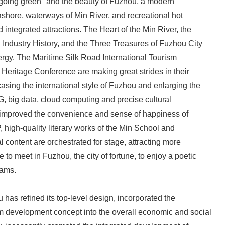
going green" and the beauty of Fuzhou, a modern
eashore, waterways of Min River, and recreational hot
 integrated attractions. The Heart of the Min River, the
 Industry History, and the Three Treasures of Fuzhou City
rgy. The Maritime Silk Road International Tourism
 Heritage Conference are making great strides in their
asing the international style of Fuzhou and enlarging the
5G, big data, cloud computing and precise cultural
 improved the convenience and sense of happiness of
P, high-quality literary works of the Min School and
l content are orchestrated for stage, attracting more
to meet in Fuzhou, the city of fortune, to enjoy a poetic
eams.
 has refined its top-level design, incorporated the
m development concept into the overall economic and social