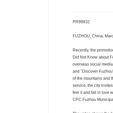
PR99832
FUZHOU, China, Marc
Recently, the promotio
Did Not Know about Fu
overseas social media 
and "Discover Fuzhou".
of the mountains and t
service, the city invite
feel it and fall in love
CPC Fuzhou Municipa