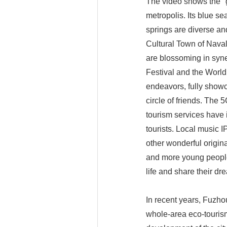
The video shows the "
metropolis. Its blue s
springs are diverse and
Cultural Town of Naval
are blossoming in syne
Festival and the World
endeavors, fully showc
circle of friends. The 
tourism services have
tourists. Local music I
other wonderful origina
and more young people 
life and share their dr
In recent years, Fuzhou
whole-area eco-touris