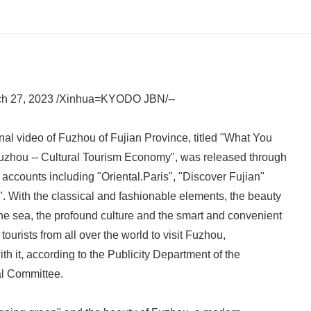
h 27, 2023 /Xinhua=KYODO JBN/--
nal video of Fuzhou of Fujian Province, titled "What You
zhou -- Cultural Tourism Economy", was released through
accounts including "Oriental.Paris", "Discover Fujian"
 With the classical and fashionable elements, the beauty
he sea, the profound culture and the smart and convenient
s tourists from all over the world to visit Fuzhou,
 with it, according to the Publicity Department of the
l Committee.