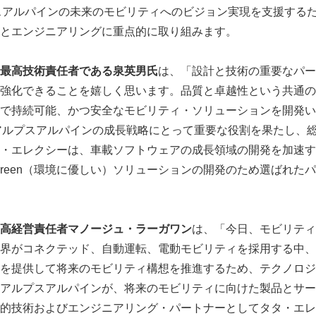
スアルパインの未来のモビリティへのビジョン実現を支援する
とエンジニアリングに重点的に取り組みます。
最高技術責任者である泉英男氏
は、「設計と技術の重要なパー
強化できることを嬉しく思います。品質と卓越性という共通の
で持続可能、かつ安全なモビリティ・ソリューションを開発い
アルプスアルパインの成長戦略にとって重要な役割を果たし、
・エレクシーは、車載ソフトウェアの成長領域の開発を加速するR
、Green（環境に優しい）ソリューションの開発のため選ばれ
高経営責任者マノージュ・ラーガワン
は、「今日、モビリティ
界がコネクテッド、自動運転、電動モビリティを採用する中、
を提供して将来のモビリティ構想を推進するため、テクノロジ
アルプスアルパインが、将来のモビリティに向けた製品とサー
的技術およびエンジニアリング・パートナーとしてタタ・エレ