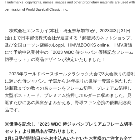
Trademarks, copyrights, names, images and other proprietary materials are used with
permission of World Baseball Classic, Inc.
株式会社エンスカイ(本社：埼玉県草加市)が、2023年3月31日
(金)まで日本郵便株式会社が運営する「郵便局のネットショップ」
及び全国ローソン店頭のLoppi、HMV&BOOKS online、HMV店舗
にて予約申込受付中の「2023 WBC 侍ジャパン 優勝記念フレーム
切手セット」の商品デザインが決定いたしました！
2023年ワールドベースボールクラシック大会で3大会振りの勝利
に輝いた侍ジャパン。予選から14年振りの世界一奪還を果たした
決勝戦までの数々の名シーンをフレーム切手、プレミアム箔押し
大型ポストカード、プレミアム箔押しホルダーに収めました。見
返すたびにあの興奮がよみがえる、野球ファン必携の優勝記念商
品です。
※優勝を記念し「2023 WBC 侍ジャパンプレミアムフレーム切手
セット」より商品名が変わりました。
3月1日受付開始日からお申込みいただいたお客様のご注文も全て