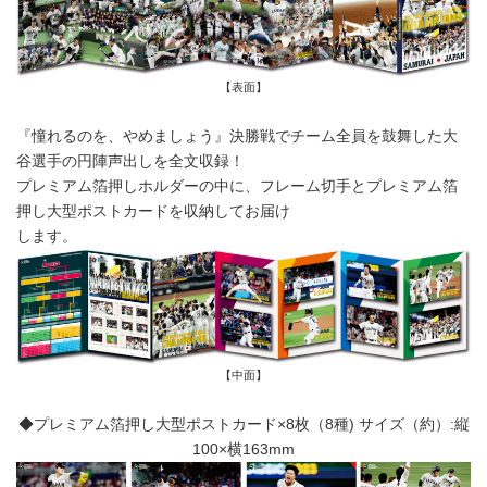
【表面】
『憧れるのを、やめましょう』決勝戦でチーム全員を鼓舞した大
谷選手の円陣声出しを全文収録！
プレミアム箔押しホルダーの中に、フレーム切手とプレミアム箔
押し大型ポストカードを収納してお届け
します。
【中面】
◆プレミアム箔押し大型ポストカード×8枚（8種) サイズ（約）:縦
100×横163mm