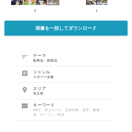
5
2
画像を一括してダウンロード

テーマ
新商品・新製品

ジャンル
スポーツ全般

エリア
埼玉県

キーワード
WBC、侍ジャパン、日本代表、切手、郵便
局、ローソン、MLB