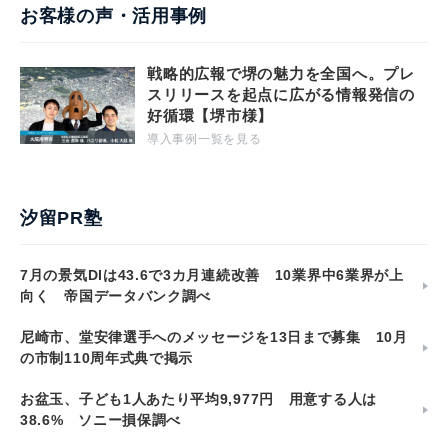
お客様の声・活用事例
戦略的広報で堺の魅力を全国へ。プレ
スリリースを起点に広がる情報発信の
好循環【堺市様】
導入事例一覧を見る
汐留PR塾
7月の景気DIは43.6で3カ月連続改善 10業界中6業界が上
向く 帝国データバンク調べ
尼崎市、堂安律選手へのメッセージを13日まで募集 10月
の市制110周年式典で掲示
お盆玉、子ども1人あたり平均9,977円 用意する人は
38.6% ソニー損保調べ