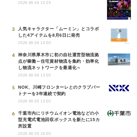
2026.08.04 15:25
3
人気キャラクター「ムーミン」とコラボ
した4アイテムを8月6日に発売
2026.08.06 14:00
4
神奈川県厚木市に初の自社運営型物流拠
点が稼働～住宅資材物流を集約・効率化
し物流ネットワークを最適化～
2026.08.06 13:00
5
NOK、川崎フロンターレとのクラブパー
トナーを3年連続で契約
2026.08.05 13:00
6
千葉市内にリチウムイオン電池などの小
型充電式電池回収ボックスを新たに15カ
所設置
2026.08.05 16:00