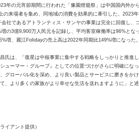
023年の元宵節期間に行われた「豫園燈籠祭」は中国国内外か
以上の来場者を集め、同地域の消費を効果的に牽引した。2023
y）の子会社であるアトランティス・サンヤの事業は完全に回復し、
0%増の3億9,900万人民元を記録し、平均客室稼働率は96%と
5%増、麗江Folidayの売上高は2022年同期比149%増になった
English
昌氏は、「復星は中核事業に集中する戦略をしっかりと推進し
シューマー・グループ』としての位置づけがさらに明確になっ
、グローバル化を深め、より良い製品とサービスに磨きをかけ
て、より多くの家族がより幸せな生活を送れますように」と述
ライアント提供）