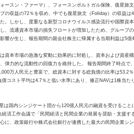
ォースン・ファーマ）、フォースンポルトガル保険、復星旅文（Fo
の収益の72％を収め、中でも復星旅文（Foliday）の収益は49％
た。しかし、度重なる新型コロナウイルス感染流行や国際資本
し、流通資本市場の損失フロートが増加したため、グループの
影響が生じ、報告期間の親会社株主に帰属する当期利益は5億4
は資本市場の急激な変動に効果的に対処し、資本および資産構
、弾力的な流動性の回復力を維持した。 報告期間終了時点で
億6,000万人民元と豊富で、総資本に対する総負債の比率は53.2％
負債コスト平均は4.7％と低い水準にあり、修正NAVは1株当たり
、復星は国内シンジケート団から120億人民元の融資を受けるこ
の中央経済工作会議で「民間経済と民間企業の発展を奨励・支援す
心に、政策銀行や株式会社銀行が連携した最大の民間企業シン