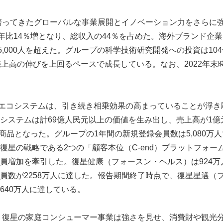
年培ってきたグローバルな事業展開とイノベーション力をさらに強
前年比14％増となり、総収入の44％を占めた。海外ブランド企
5,000人を超えた。グループの科学技術研究開発への投資は10
上高の伸びを上回るペースで成長している。なお、2022年末時点
ルエコシステムは、引き続き相乗効果の高まっていることが浮き
システムは計69億人民元以上の価値を生み出し、売上高が1億
新商品となった。グループの1年間の新規登録会員数は5,080万
復星の戦略である2つの「顧客本位（C-end）プラットフォー
員増加を牽引した。復星健康（フォースン・ヘルス）は924万
員数が2258万人に達した。報告期間終了時点で、復星星選（
640万人に達している。
Japanese
ら、復星の家庭コンシューマー事業は強さを見せ、消費財や観光