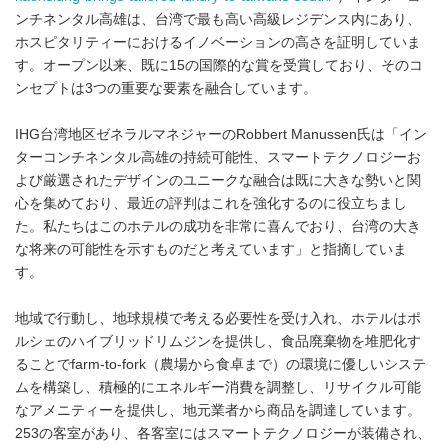
ンチネンタル高雄は、台湾で最も高い高級レジデンス内にあり、
ホスピタリティーにおけるイノベーションの高さを証明していま
す。オープン以来、既に15の国際的な賞を受賞しており、そのコ
ンセプトは3つの重要な要素を融合しています。
IHG台湾地区ゼネラルマネジャーのRobbert Manussen氏は「イン
ターコンチネンタル高雄の持続可能性、スマートテクノロジーお
よび厳選されたデザインのユニークな融合は既に大きな勢いと関
心を集めており、最近の評判はこれを強化するのに役立ちまし
た。私たちはこのホテルの成功を非常に喜んでおり、台湾の大き
な将来の可能性を示すものだと考えています」と指摘していま
す。
地域で行動し、地球規模で考える必要性を受け入れ、ホテルはポ
ルシェのハイブリッドリムジンを提供し、食品廃棄物を堆肥化す
ることでfarm-to-fork（農場から食卓まで）の環境に優しいシステ
ムを構築し、積極的にエネルギー消費を調整し、リサイクル可能
なアメニティーを提供し、地元業者から商品を調達しています。
253の客室があり、各客室にはスマートテクノロジーが装備され、