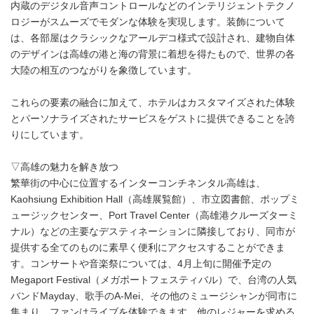
内蔵のデジタル音声コントロールなどのインテリジェントテクノ
ロジーがスムーズでモダンな体験を実現します。装飾について
は、各部屋はクラシックなアールデコ様式で設計され、建物自体
のデザインは高雄の港と海の背景に着想を得たもので、世界の各
大陸の相互のつながりを象徴しています。
これらの要素の融合に加えて、ホテルはカスタマイズされた体験
とパーソナライズされたサービスをゲストに提供できることを誇
りにしています。
▽高雄の魅力を解き放つ
繁華街の中心に位置するインターコンチネンタル高雄は、
Kaohsiung Exhibition Hall（高雄展覧館）、市立図書館、ポップミ
ュージックセンター、Port Travel Center（高雄港クルーズターミ
ナル）などの主要なデスティネーションに隣接しており、同市が
提供する全てのものに素早く便利にアクセスすることができま
す。コンサートや音楽祭については、4月上旬に開催予定の
Megaport Festival（メガポートフェスティバル）で、台湾の人気
バンドMayday、歌手のA-Mei、その他のミュージシャンが同市に
集まり、ファンはライブを体験できます。他のレジャーを求める