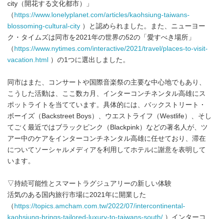
city（開花する文化都市）」
（
https://www.lonelyplanet.com/articles/kaohsiung-taiwans-
blossoming-cultural-city
）と認められました。また、ニューヨー
ク・タイムズは同市を2021年の世界の52の「愛すべき場所」
（
https://www.nytimes.com/interactive/2021/travel/places-to-visit-
vacation.html
）の1つに選出しました。
同市はまた、コンサートや国際音楽祭の主要な中心地でもあり、
こうした活動は、ここ数カ月、インターコンチネンタル高雄にス
ポットライトを当てています。具体的には、バックストリート・
ボーイズ（Backstreet Boys）、ウエストライフ（Westlife）、そし
てごく最近ではブラックピンク（Blackpink）などの著名人が、ツ
アー中のケアをインターコンチネンタル高雄に任せており、滞在
についてソーシャルメディアを利用してホテルに謝意を表明して
います。
▽持続可能性とスマートラグジュアリーの新しい体験
活気のある国内旅行市場に2021年に開業した
（
https://topics.amcham.com.tw/2022/07/intercontinental-
kaohsiung-brings-tailored-luxury-to-taiwans-south/
）インターコ