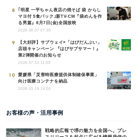
8
｢明星 一平ちゃん夜店の焼そば 袋 からし
マヨ付 5食パック｣新TV-CM『袋めんを作
る男篇』8月7日(金)全国放映
2026.08.07 07:30
9
【大好評】サブウェイ×「はぴだんぶい」
店頭キャンペーン 『はぴサブサマー！』
第2弾開催のお知らせ
2026.07.31 11:00
10
愛媛県「災害時医療提供体制確保事業」
向け医療コンテナを納品
2026.03.19 14:00
お客様の声・活用事例
戦略的広報で堺の魅力を全国へ。プレ
スリリースを起点に広がる情報発信の