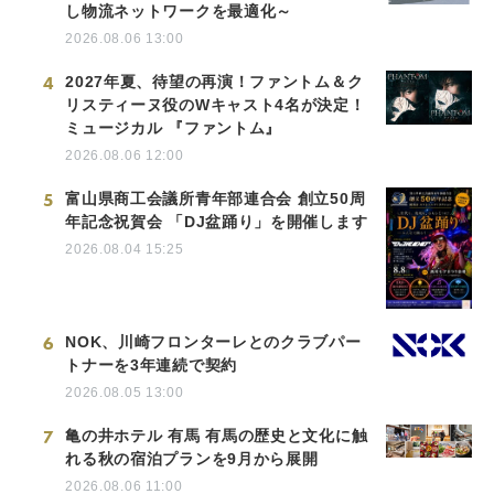
し物流ネットワークを最適化～
2026.08.06 13:00
4
2027年夏、待望の再演！ファントム＆ク
リスティーヌ役のWキャスト4名が決定！
ミュージカル 『ファントム』
2026.08.06 12:00
5
富山県商工会議所青年部連合会 創立50周
年記念祝賀会 「DJ盆踊り」を開催します
2026.08.04 15:25
6
NOK、川崎フロンターレとのクラブパー
トナーを3年連続で契約
2026.08.05 13:00
7
亀の井ホテル 有馬 有馬の歴史と文化に触
れる秋の宿泊プランを9月から展開
2026.08.06 11:00