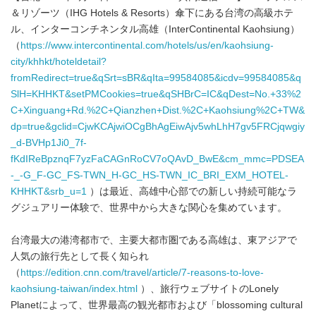
＆リゾーツ（IHG Hotels & Resorts）傘下にある台湾の高級ホテ
ル、インターコンチネンタル高雄（InterContinental Kaohsiung）
（
https://www.intercontinental.com/hotels/us/en/kaohsiung-
city/khhkt/hoteldetail?
fromRedirect=true&qSrt=sBR&qIta=99584085&icdv=99584085&q
SlH=KHHKT&setPMCookies=true&qSHBrC=IC&qDest=No.+33%2
C+Xinguang+Rd.%2C+Qianzhen+Dist.%2C+Kaohsiung%2C+TW&
dp=true&gclid=CjwKCAjwiOCgBhAgEiwAjv5whLhH7gv5FRCjqwgiy
_d-BVHp1Ji0_7f-
fKdIReBpznqF7yzFaCAGnRoCV7oQAvD_BwE&cm_mmc=PDSEA
-_-G_F-GC_FS-TWN_H-GC_HS-TWN_IC_BRI_EXM_HOTEL-
KHHKT&srb_u=1
）は最近、高雄中心部での新しい持続可能なラ
グジュアリー体験で、世界中から大きな関心を集めています。
台湾最大の港湾都市で、主要大都市圏である高雄は、東アジアで
人気の旅行先として長く知られ
（
https://edition.cnn.com/travel/article/7-reasons-to-love-
kaohsiung-taiwan/index.html
）、旅行ウェブサイトのLonely
Planetによって、世界最高の観光都市および「blossoming cultural