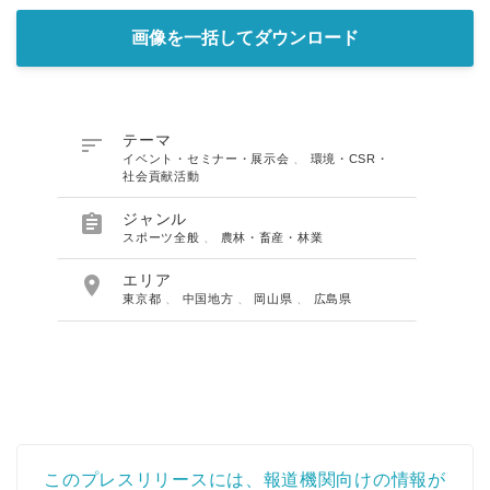
画像を一括してダウンロード

テーマ
イベント・セミナー・展示会
、
環境・CSR・
社会貢献活動

ジャンル
スポーツ全般
、
農林・畜産・林業

エリア
東京都
、
中国地方
、
岡山県
、
広島県
このプレスリリースには、報道機関向けの情報が