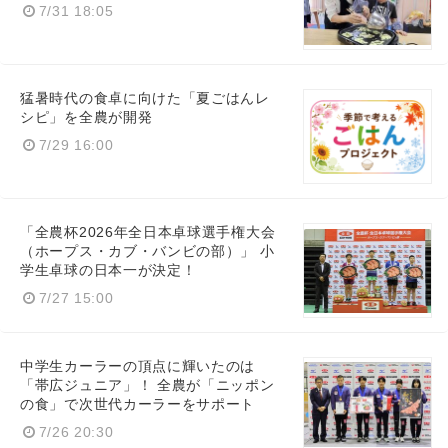
7/31 18:05
猛暑時代の食卓に向けた「夏ごはんレ
シピ」を全農が開発
7/29 16:00
「全農杯2026年全日本卓球選手権大会
（ホープス・カブ・バンビの部）」 小
学生卓球の日本一が決定！
7/27 15:00
中学生カーラーの頂点に輝いたのは
「帯広ジュニア」！ 全農が「ニッポン
の食」で次世代カーラーをサポート
7/26 20:30