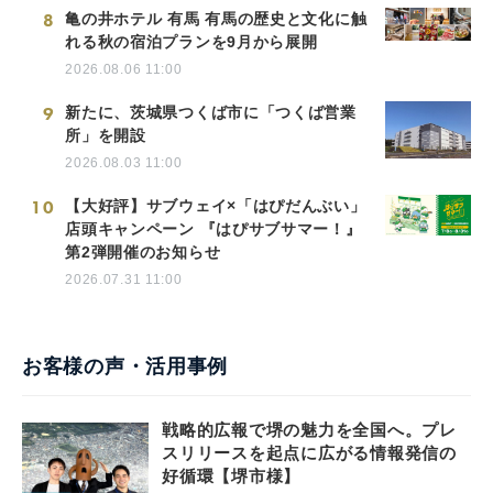
8
亀の井ホテル 有馬 有馬の歴史と文化に触
れる秋の宿泊プランを9月から展開
2026.08.06 11:00
9
新たに、茨城県つくば市に「つくば営業
所」を開設
2026.08.03 11:00
10
【大好評】サブウェイ×「はぴだんぶい」
店頭キャンペーン 『はぴサブサマー！』
第2弾開催のお知らせ
2026.07.31 11:00
お客様の声・活用事例
戦略的広報で堺の魅力を全国へ。プレ
スリリースを起点に広がる情報発信の
好循環【堺市様】