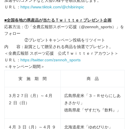
加選手のコメントなど大会の様子を順次配信します。
ＵＲＬ：
https://www.tiktok.com/@chibirinpic
■
全国各地の県産品が当たるＴｗｉｔｔｅｒプレゼント企画
応募方法：①「全農広報部スポーツ応援（@zennoh_sports）」を
フォロー
②プレゼントキャンペーン投稿をリツイート
内 容：副賞として贈呈される商品を抽選でプレゼント。
＜全農広報部 スポーツ応援 公式Ｔｗｉｔｔｅｒアカウント＞
ＵＲＬ：
https://twitter.com/zennoh_sports
＜キャンペーン期間＞
実 施 期 間
商 品
３月２７日（月）～４月
広島県産米「３－Ｒせらにしあ
２ 日（日）
きさかり」
徳島県産「ザすだち『飲料』」
４月 ３ 日（月）～４月 ９
北海道産米「ゆめぴりか」