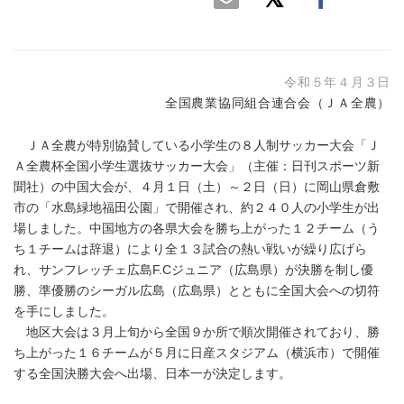
令和５年４月３日
全国農業協同組合連合会（ＪＡ全農）
ＪＡ全農が特別協賛している小学生の８人制サッカー大会「Ｊ
Ａ全農杯全国小学生選抜サッカー大会」（主催：日刊スポーツ新
聞社）の中国大会が、４月１日（土）～２日（日）に岡山県倉敷
市の「水島緑地福田公園」で開催され、約２４０人の小学生が出
場しました。中国地方の各県大会を勝ち上がった１２チーム（う
ち１チームは辞退）により全１３試合の熱い戦いが繰り広げら
れ、サンフレッチェ広島F.Cジュニア（広島県）が決勝を制し優
勝、準優勝のシーガル広島（広島県）とともに全国大会への切符
を手にしました。
地区大会は３月上旬から全国９か所で順次開催されており、勝
ち上がった１６チームが５月に日産スタジアム（横浜市）で開催
する全国決勝大会へ出場、日本一が決定します。