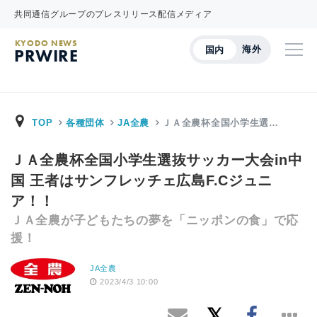
共同通信グループのプレスリリース配信メディア
KYODO NEWS
海外
国内
PRWIRE
TOP
各種団体
JA全農
ＪＡ全農杯全国小学生選…
ＪＡ全農杯全国小学生選抜サッカー大会in中
国 王者はサンフレッチェ広島F.Cジュニ
ア！！
ＪＡ全農が子どもたちの夢を「ニッポンの食」で応
援！
JA全農
2023/4/3 10:00