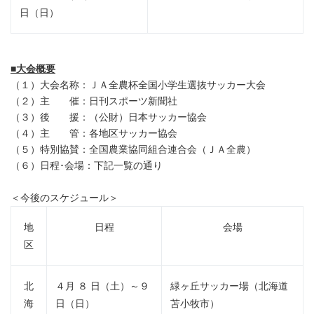
日（日）
■
大会概要
（１）大会名称：ＪＡ全農杯全国小学生選抜サッカー大会
（２）主 催：日刊スポーツ新聞社
（３）後 援：（公財）日本サッカー協会
（４）主 管：各地区サッカー協会
（５）特別協賛：全国農業協同組合連合会（ＪＡ全農）
（６）日程･会場：下記一覧の通り
＜今後のスケジュール＞
地
日程
会場
区
北
４月 ８ 日（土）～９
緑ヶ丘サッカー場（北海道
海
日（日）
苫小牧市）