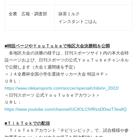
全農 広報・調査部
抹茶ミルク
インスタントごはん
■
特設ページやＹｏｕＴｕｂｅで地区大会決勝戦を公開
各地区大会の決勝の様子は、日刊スポーツサイト内の本大会特
設ページおよび、日刊スポーツの公式ＹｏｕＴｕｂｅチャンネル
で公開します（大会１週間後を予定）
＜ＪＡ全農杯全国小学生選抜サッカー大会 特設ＨＰ＞
ＵＲＬ：
https://www.nikkansports.com/soccer/special/chibirin_2022/
＜日刊スポーツ 公式ＹｏｕＴｕｂｅアカウント＞
ＵＲＬ：
https://www.youtube.com/channel/UCiIOLClVfRzsDDwzT3eslIQ
■
ＴｉｋＴｏｋでの配信
ＴｉｋＴｏｋアカウント「チビリンピック」で、試合模様や参