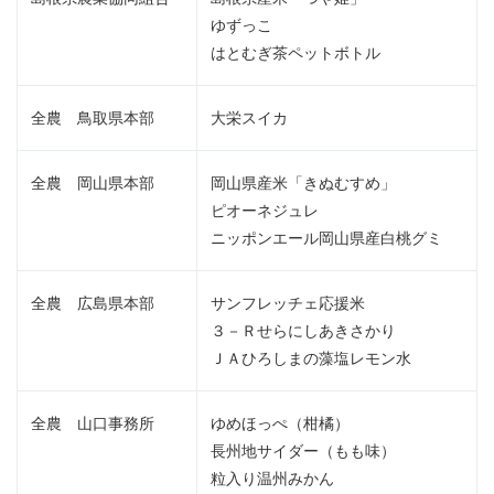
ゆずっこ
はとむぎ茶ペットボトル
全農 鳥取県本部
大栄スイカ
全農 岡山県本部
岡山県産米「きぬむすめ」
ピオーネジュレ
ニッポンエール岡山県産白桃グミ
全農 広島県本部
サンフレッチェ応援米
３－Ｒせらにしあきさかり
ＪＡひろしまの藻塩レモン水
全農 山口事務所
ゆめほっぺ（柑橘）
長州地サイダー（もも味）
粒入り温州みかん