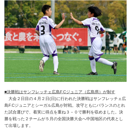
■決勝戦はサンフレッチェ広島F.Cジュニア（広島県）が制す
大会２日目の４月２日(日)に行われた決勝戦はサンフレッチェ広
島F.Cジュニアとシーガル広島が対戦。攻守ともにバランスのとれ
た試合運びで、着実に得点を重ね３－０で勝利を収めました。決
勝を戦った２チームが５月の全国決勝大会へ中国地区の代表とし
て出場します。