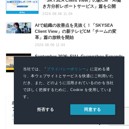
「SKYSEA Client View」の新CM「AI働
き方分析レポートサービス」篇を公開
2026.08.06 11:04
AIで組織の改善点を見抜く！「SKYSEA
Client View」の新テレビCM「チームの変
革」篇の放映を開始
2026.08.06 11:04
September 2026: SIAL Guangzhou Expands
to 4 Halls, Revealing New Cross-Channel
Food Growth Opportunities
当社では、「
プライバシーポリシー
」に定める通
り、本ウェブサイトとサービスを快適にご利用いた
2026.08.06 09:51
だき、また、どのように活用されているのかを当社
で詳しく把握するために、Cookie を使用していま
す。
広報初心者のための
プレスリリースの書き方
同意する
拒否する
共同通信社グループのノウハウをもとにプレスリ
リースの基本的なポイントを解説！