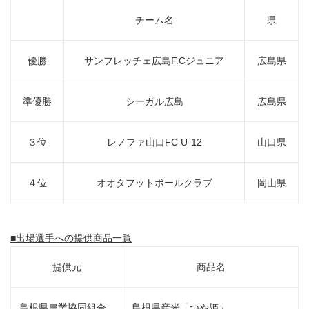
チーム名
県
優勝
サンフレッチェ広島F.Cジュニア
広島県
準優勝
シーガル広島
広島県
３位
レノファ山口FC U-12
山口県
４位
オオタフットボールクラブ
岡山県
■出場選手への提供商品一覧
提供元
商品名
島根県農業協同組合
島根県産米「つや姫」