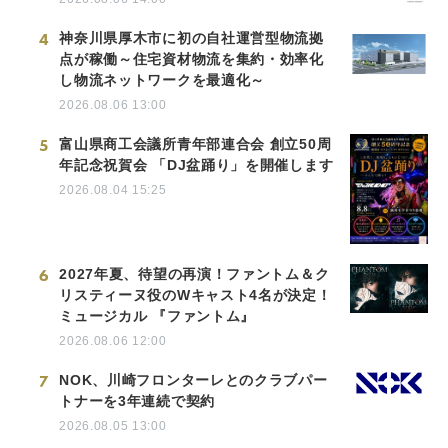
4
神奈川県厚木市に初の自社運営型物流拠
点が稼働～住宅資材物流を集約・効率化
し物流ネットワークを最適化～
2026.08.06 13:00
5
富山県商工会議所青年部連合会 創立50周
年記念祝賀会 「DJ盆踊り」を開催します
2026.08.04 15:25
6
2027年夏、待望の再演！ファントム＆ク
リスティーヌ役のWキャスト4名が決定！
ミュージカル 『ファントム』
2026.08.06 12:00
7
NOK、川崎フロンターレとのクラブパー
トナーを3年連続で契約
2026.08.05 13:00