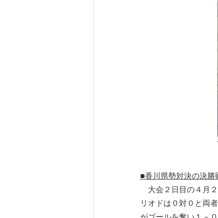
■香川県勢対決の決勝
大会２日目の４月２日
リオドは０対０と両者
がゴールを奪い１－０