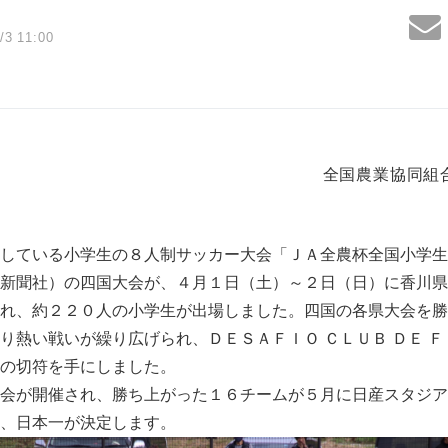
/3 11:00
全国農業協同組
している小学生の８人制サッカー大会「ＪＡ全農杯全国小学生
新聞社）の四国大会が、４月１日（土）～２日（日）に香川県
れ、約２２０人の小学生が出場しました。四国の各県大会を勝
り熱い戦いが繰り広げられ、ＤＥＳＡＦＩＯ ＣＬＵＢ ＤＥ 
の切符を手にしました。
会が開催され、勝ち上がった１６チームが５月に日産スタジア
、日本一が決定します。