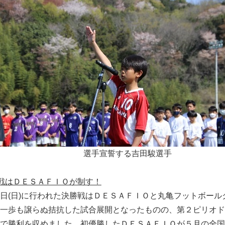
Japanese
選手宣誓する吉田駿選手
戦はＤＥＳＡＦＩＯが制す！
(日)に行われた決勝戦はＤＥＳＡＦＩＯと丸亀フットボール
一歩も譲らぬ拮抗した試合展開となったものの、第２ピリオド
で勝利を収めました。初優勝したＤＥＳＡＦＩＯが５月の全国