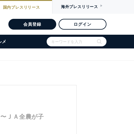
海外
プレスリリース
国内
プレスリリース
会員登録
ログイン
ルメ
 〜ＪＡ全農が子