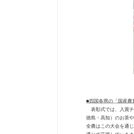
■四国各県の「国産農
表彰式では、入賞チ
徳島・高知）のお茶や
全農はこの大会を通じ