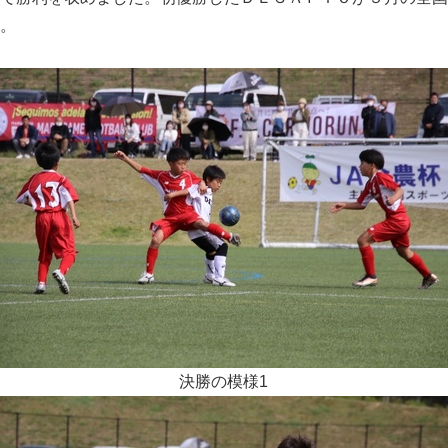
。
English
決勝の模様1