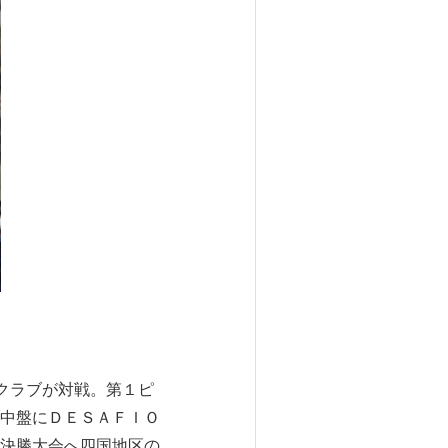
クラブが対戦。第１ピ
中盤にＤＥＳＡＦＩＯ
決勝大会へ四国地区の