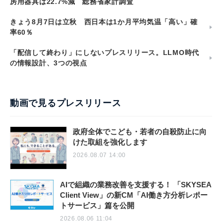
房用器具は22.7%減 総務省家計調査
きょう8月7日は立秋 西日本は1か月平均気温「高い」確
率60％
「配信して終わり」にしないプレスリリース。LLMO時代
の情報設計、3つの視点
動画で見るプレスリリース
政府全体でこども・若者の自殺防止に向
けた取組を強化します
2026.08.07 14:00
AIで組織の業務改善を支援する！ 「SKYSEA
Client View」の新CM「AI働き方分析レポー
トサービス」篇を公開
2026.08.06 11:04