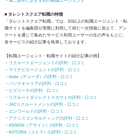
・
第二新卒におすすめの転職エージェント
■ タレントスクエア転職の特徴
「タレントスクエア転職」では、50以上の転職エージェント・転
職サイトを編集部が実際に利用して得た一次情報に加えて、アン
ケートを通じて集めたサービス利用ユーザーの生の声をもとに、
各サービスの紹介記事を執筆しております。
【転職エージェント・転職サイトの紹介記事の例】
・
リクルートエージェントの評判・口コミ
・
マイナビエージェントの評判・口コミ
・
doda（デューダ）の評判・口コミ
・
パソナキャリアの評判・口コミ
・
ビズリーチの評判・口コミ
・
リクルートダイレクトスカウトの評判・口コミ
・
JACリクルートメントの評判・口コミ
・
エンワールドの評判・口コミ
・
アクシスコンサルティングの評判・口コミ
・
ASSIGN（アサイン）の評判・口コミ
・
KOTORA（コトラ）の評判・口コミ