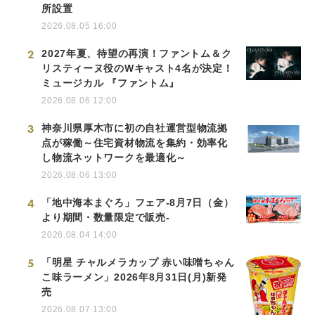
所設置
2026.08.05 16:00
2
2027年夏、待望の再演！ファントム＆ク
リスティーヌ役のWキャスト4名が決定！
ミュージカル 『ファントム』
2026.08.06 12:00
3
神奈川県厚木市に初の自社運営型物流拠
点が稼働～住宅資材物流を集約・効率化
し物流ネットワークを最適化～
2026.08.06 13:00
4
「地中海本まぐろ」フェア-8月7日（金）
より期間・数量限定で販売-
2026.08.04 14:00
5
「明星 チャルメラカップ 赤い味噌ちゃん
こ味ラーメン」2026年8月31日(月)新発
売
2026.08.07 13:00