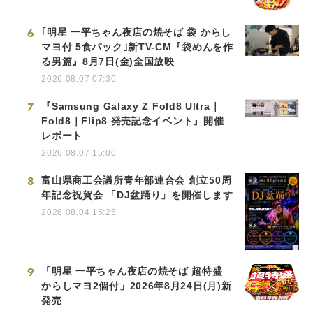
6
｢明星 一平ちゃん夜店の焼そば 袋 からし
マヨ付 5食パック｣新TV-CM『袋めんを作
る男篇』8月7日(金)全国放映
2026.08.07 07:30
7
『Samsung Galaxy Z Fold8 Ultra｜
Fold8｜Flip8 発売記念イベント』開催
レポート
2026.08.07 15:00
8
富山県商工会議所青年部連合会 創立50周
年記念祝賀会 「DJ盆踊り」を開催します
2026.08.04 15:25
9
「明星 一平ちゃん夜店の焼そば 超特盛
からしマヨ2個付」2026年8月24日(月)新
発売