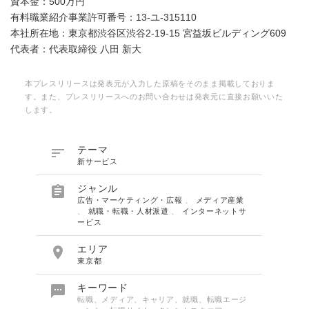
資本金：500万円
有料職業紹介事業許可番号：13-ユ-315110
本社所在地：東京都渋谷区渋谷2-19-15 宮益坂ビルディング609
代表者：代表取締役 八田 新大
本プレスリリースは発表元が入力した原稿をそのまま掲載しておりま
す。また、プレスリリースへのお問い合わせは発表元に直接お願いいた
します。

テーマ
新サービス

ジャンル
広告・マーケティング・広報
、
メディア産業
、
就職・転職・人材派遣
、
インターネットサ
ービス

エリア
東京都

キーワード
転職、メディア、キャリア、就職、転職エージ