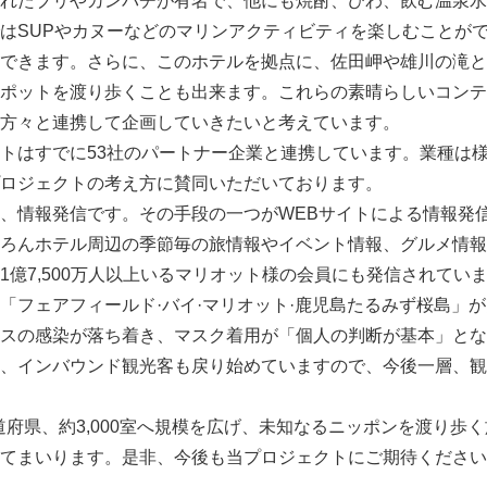
れたブリやカンパチが有名で、他にも焼酎、びわ、飲む温泉水
はSUPやカヌーなどのマリンアクティビティを楽しむことが
English
できます。さらに、このホテルを拠点に、佐田岬や雄川の滝と
ポットを渡り歩くことも出来ます。これらの素晴らしいコンテ
方々と連携して企画していきたいと考えています。
トはすでに53社のパートナー企業と連携しています。業種は
ロジェクトの考え方に賛同いただいております。
、情報発信です。その手段の一つがWEBサイトによる情報発
ろんホテル周辺の季節毎の旅情報やイベント情報、グルメ情報
1億7,500万人以上いるマリオット様の会員にも発信されてい
フェアフィールド·バイ·マリオット·鹿児島たるみず桜島」
スの感染が落ち着き、マスク着用が「個人の判断が基本」とな
、インバウンド観光客も戻り始めていますので、今後一層、観
6道府県、約3,000室へ規模を広げ、未知なるニッポンを渡り歩
てまいります。是非、今後も当プロジェクトにご期待ください