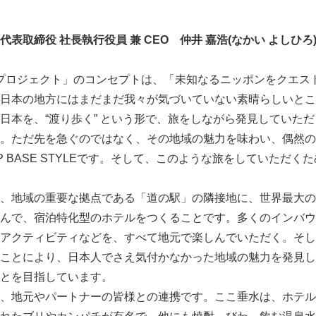
代表取締役 社長執行役員 兼
CEO
仲井 嘉浩
(
なかい よしひろ
 道の駅プロジェクト」のコンセプトは、「未知なるニッポンをクエ
日本の地方にはまだまだ我々が気づいていない素晴らしいとこ
日本を、“渡り歩く” という形で、旅をしながら発見していた
。ただ先を急ぐのではなく、その地域の魅力を味わい、偶然の
P BASE STYLEです。そして、このような旅をしていただく
、地域の重要な拠点である「道の駅」の隣接地に、世界最大の
Japanese
んで、宿泊特化型のホテルをつくることです。多くのインバウ
アクティビティなどを、すべて地元で楽しんでいただく。そし
ことにより、日本人でさえ気付かなかった地域の魅力を発見し
とを目指しています。
、地元やパートナーの皆様との連携です。ここ垂水は、ホテル