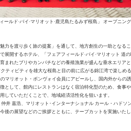
ィールド·バイ·マリオット·鹿児島たるみず桜島」 オープニン
力を渡り歩く旅の提案」を通して、地方創生の一助となることを目指
で展開するホテル、「フェアフィールド·バイ·マリオット 道
育まれたブリやカンパチなどの養殖漁業が盛んな垂水エリアと
アクティビティを雄大な桜島と目の前に広がる錦江湾で楽しめ
0万人のマリオット・ボンヴォイ会員にアピールし、国内外からの
徴として、館内にレストランはなく宿泊特化型のため、食事や
用していただくことで、地域経済活性化を狙います。
仲井 嘉浩、マリオット･インターナショナル カール・ハドソン
今後の展望などのご挨拶とともに、テープカットを実施いたし