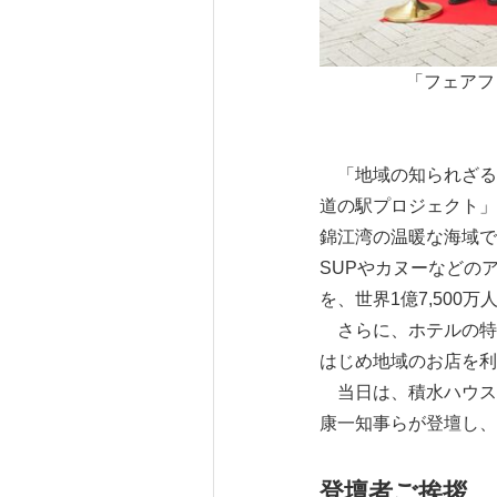
「フェアフ
「地域の知られざる魅
道の駅プロジェクト」
錦江湾の温暖な海域で
SUPやカヌーなどの
を、世界1億7,50
さらに、ホテルの特
はじめ地域のお店を利
当日は、積水ハウス 
康一知事らが登壇し、
登壇者ご挨拶