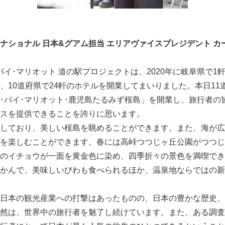
ナショナル 日本
&
グアム担当 エリアヴァイスプレジデント カ
イ･マリオット 道の駅プロジェクトは、2020年に岐阜県で1
、10道府県で24軒のホテルを開業してまいりました。本日11
･バイ･マリオット･鹿児島たるみず桜島」を開業し、旅行者の
スを提供できることを誇りに思います。
しており、美しい桜島を眺めることができます。また、海が広
を楽しむことができます。春には高峠つつじヶ丘公園がつつじ
のイチョウが一面を黄金色に染め、四季折々の景色を満喫でき
かんで、美味しいびわも食べられるほか、温泉地ならではの新
日本の観光産業への打撃はあったものの、日本の豊かな歴史、
然は、世界中の旅行者を魅了し続けています。また、ある調査