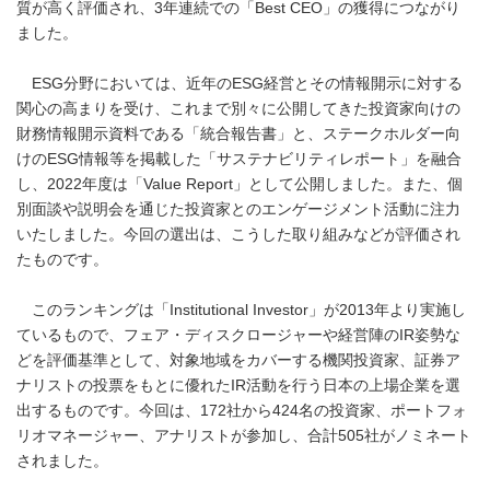
質が高く評価され、3年連続での「Best CEO」の獲得につながり
ました。
ESG分野においては、近年のESG経営とその情報開示に対する
関心の高まりを受け、これまで別々に公開してきた投資家向けの
財務情報開示資料である「統合報告書」と、ステークホルダー向
けのESG情報等を掲載した「サステナビリティレポート」を融合
し、2022年度は「Value Report」として公開しました。また、個
別面談や説明会を通じた投資家とのエンゲージメント活動に注力
いたしました。今回の選出は、こうした取り組みなどが評価され
たものです。
このランキングは「Institutional Investor」が2013年より実施し
ているもので、フェア・ディスクロージャーや経営陣のIR姿勢な
どを評価基準として、対象地域をカバーする機関投資家、証券ア
ナリストの投票をもとに優れたIR活動を行う日本の上場企業を選
出するものです。今回は、172社から424名の投資家、ポートフォ
リオマネージャー、アナリストが参加し、合計505社がノミネート
されました。