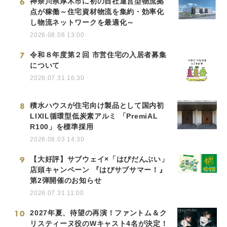
6
神奈川県厚木市に初の自社運営型物流拠
点が稼働～住宅資材物流を集約・効率化
し物流ネットワークを最適化～
2026.08.06 13:00
7
令和８年度第２回 市営住宅の入居者募集
について
2026.07.31 16:30
8
積水ハウスが住宅向け製品として国内初
LIXIL循環型低炭素アルミ 「PremiAL
R100」を標準採用
2026.08.03 14:30
9
【大好評】サブウェイ×「はぴだんぶい」
店頭キャンペーン 『はぴサブサマー！』
第2弾開催のお知らせ
2026.07.31 11:00
10
2027年夏、待望の再演！ファントム＆ク
リスティーヌ役のWキャスト4名が決定！