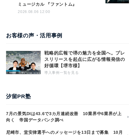
ミュージカル 『ファントム』
2026.08.06 12:00
お客様の声・活用事例
戦略的広報で堺の魅力を全国へ。プレ
スリリースを起点に広がる情報発信の
好循環【堺市様】
導入事例一覧を見る
汐留PR塾
7月の景気DIは43.6で3カ月連続改善 10業界中6業界が上
向く 帝国データバンク調べ
尼崎市、堂安律選手へのメッセージを13日まで募集 10月