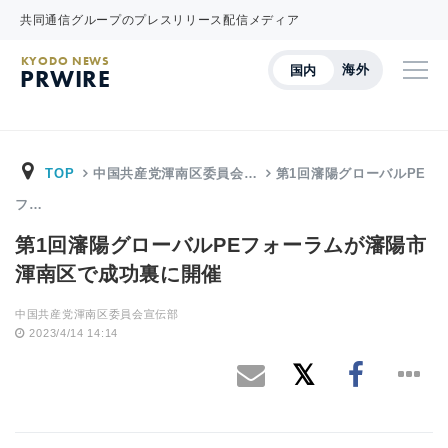
共同通信グループのプレスリリース配信メディア
KYODO NEWS
海外
国内
PRWIRE
TOP
中国共産党渾南区委員会…
第1回瀋陽グローバルPE
フ…
第1回瀋陽グローバルPEフォーラムが瀋陽市
渾南区で成功裏に開催
中国共産党渾南区委員会宣伝部
2023/4/14 14:14