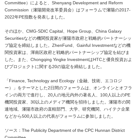
Committee）によると、Shenyang Development and Reform
Commission（瀋陽開発改革委員会）はフォーラムで瀋陽の2017-
2022年PE指数を発表しました。
そのほか、CMG-SDIC Capital、Hope Group、China Galaxy
Securitiesなどの機関投資家が瀋陽市政府と戦略的パートナーシッ
プ協定を締結しました。ZhenFund、Gainful Investmentなどの機
関投資家は、渾南区政府と戦略的パートナーシップ協定を結びま
した。また、Chongqing Yingke InvestmentはHTCと優良投資およ
びプロジェクトに関する20の協定を締結しました。
「Finance, Technology and Ecology（金融、技術、エコロジ
ー）」をテーマとした2日間のフォーラムは、オンラインとオフラ
インの両方で進行し、20人の地元内外の著名人、100人以上のPE
機関投資家、30以上のメディア機関を招待しました。瀋陽市の関
連地域、瀋陽市政府の直轄部門、大学、研究機関、ハイテク企業
などから500人以上の代表がフォーラムに参加しました。
ソース：The Publicity Department of the CPC Hunnan District
Committee