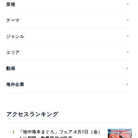
業種
テーマ
ジャンル
エリア
動画
Japanese
海外企業
English
アクセスランキング
1
「地中海本まぐろ」フェア-8月7日（金）