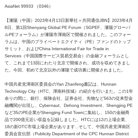
AsiaNet 99933 （0346）
【瀋陽（中国）2023年4月13日新華社＝共同通信JBN】2023年4月
8日、第1回Shenyang Global PE Forum（SGPEF、瀋陽グローバ
ルPEフォーラム）が瀋陽市渾南区で開催されました。このフォー
ラムは、中国のプライベートエクイティ（PE）ファンドのトップ
サミット、およびChina International Fair for Trade in
Services（中国国際サービス貿易交易会）の金融フォーラムとし
て、これまで13回にわたり北京で開催され、成功を収めてきまし
た。今回、初めて北京以外の瀋陽で成功裏に開催されました。
中国共産党渾南区委員会のYan Zhanfeng書記は、Hunnan
Technology City（HTC、渾南科技城）の紹介を行いまた。この1年
余りの間に、銀行、保険会社、証券会社、先物など563の従来型金
融機関が出現し、Cybernaut、Dehong Investment、Shengjing PE
など35のPE企業がShengjing Fund Townに集結し、150の金融商
品で200億元近い収益を記録しました。HTCには12の上場企業、
18の新OTC市場上場企業があります...そして、中国共産党渾南区
委員会宣伝部（Publicity Department of the CPC Hunnan District