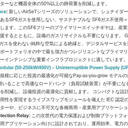
ターなど機器全体の50%以上の静荷重を削減します。
English
nce
:
新しいAirSeTシリーズのソリューションで、シュナイダ
あるSF6ガスを使用しない、サステナブルな SF6ガス不使用＝
します。このSF6フリーのプライマリースイッチギヤは、産
するとともに、設備のガスリサイクルも不要になります。 GM A
 は、SF6ガスを使わない純粋な空気による絶縁と、デジタルサービ
ポートフォリオの中で最も強力かつレジリエントなプライマリ
ーインテンシブな重要インフラプロジェクトに適しています。
dular (50-250kW/400V) – Uninterruptible Power Supply (U
に応じた投資の最適化が可能なPay-as-you-grow モデルの採用
 モードを用いることで高価なロードバンク（負荷試験装置）が不要に
を削減し、設備投資の最適化に貢献します。 コンパクトな設
用性を実現するライブスワップモジュールを備えた IEC 認定
ンターや、ビジネスに不可欠な各種商用・産業用アプリケーシ
ection Relay:
この次世代の電力保護および制御プラットフォ
用アプリケーション向けに設計されており、運用効率、電力の