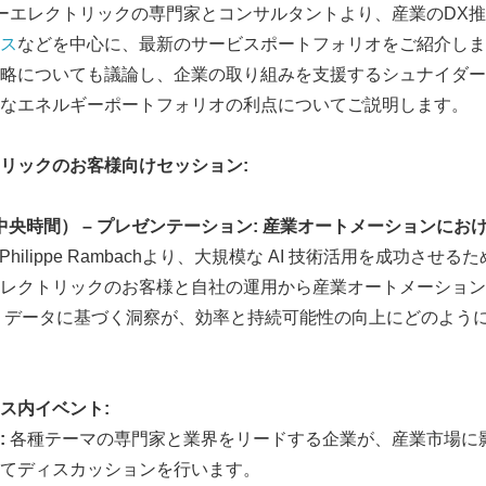
ーエレクトリックの専門家とコンサルタントより、産業のDX
ス
などを中心に、最新のサービスポートフォリオをご紹介しま
略についても議論し、企業の取り組みを支援するシュナイダー
なエネルギーポートフォリオの利点についてご説明します。
リックのお客様向けセッション
:
中央時間）
–
プレゼンテーション
:
産業オートメーションにお
hilippe Rambachより、大規模な AI 技術活用を成功させ
レクトリックのお客様と自社の運用から産業オートメーションセク
 データに基づく洞察が、効率と持続可能性の向上にどのよう
ス内イベント
:
:
各種テーマの専門家と業界をリードする企業が、産業市場に
てディスカッションを行います。