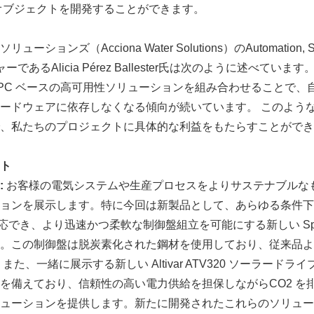
オブジェクトを開発することができます。
ョンズ（Acciona Water Solutions）のAutomation, Syst
ジャーであるAlicia Pérez Ballester氏は次のように述べています。「
xpert と PC ベースの高可用性ソリューションを組み合わせること
ードウェアに依存しなくなる傾向が続いています。 このよう
、私たちのプロジェクトに具体的な利益をもたらすことができ
ト
:
お客様の電気システムや生産プロセスをよりサステナブルな
Japanese
ョンを展示します。特に今回は新製品として、あらゆる条件下
対応でき、より迅速かつ柔軟な制御盤組立を可能にする新しい Spac
。この制御盤は脱炭素化された鋼材を使用しており、従来品よ
また、一緒に展示する新しい Altivar ATV320 ソーラード
を備えており、信頼性の高い電力供給を担保しながらCO2 を
ューションを提供します。新たに開発されたこれらのソリュー