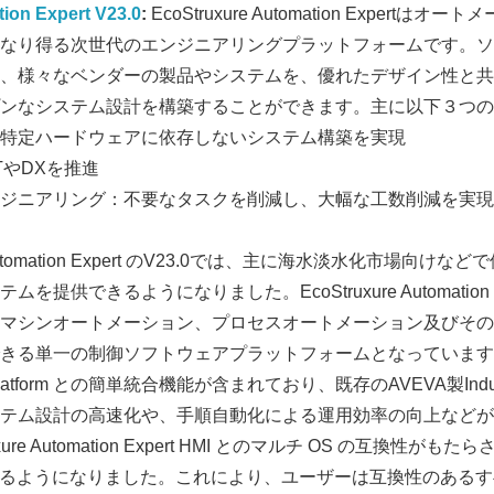
ion Expert V23.0
:
EcoStruxure Automation Expert
なり得る次世代のエンジニアリングプラットフォームです。ソ
、様々なベンダーの製品やシステムを、優れたデザイン性と共
ンなシステム設計を構築することができます。主に以下３つの
特定ハードウェアに依存しないシステム構築を実現
oTやDXを推進
ジニアリング：不要なタスクを削減し、大幅な工数削減を実現
e Automation Expert のV23.0では、主に海水淡水化市場向
提供できるようになりました。EcoStruxure Automation 
マシンオートメーション、プロセスオートメーション及びその
きる単一の制御ソフトウェアプラットフォームとなっています。 V
 Platform との簡単統合機能が含まれており、既存のAVEVA製Industr
テム設計の高速化や、手順自動化による運用効率の向上などが
ure Automation Expert HMI とのマルチ OS の互換性がもた
利用できるようになりました。これにより、ユーザーは互換性のある