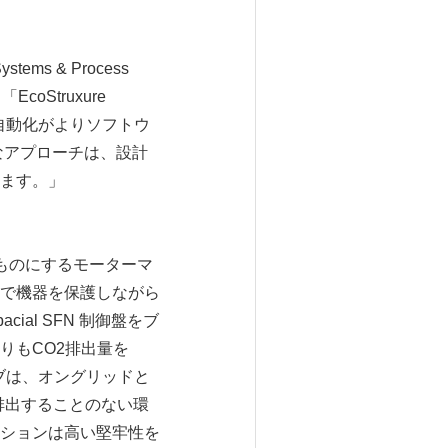
ems & Process
EcoStruxure
で、自動化がよりソフトウ
なアプローチは、設計
ます。」
ものにするモーターマ
で機器を保護しながら
ial SFN 制御盤をブ
りもCO2排出量を
ライブは、オングリッドと
排出することのない環
ションは高い堅牢性を