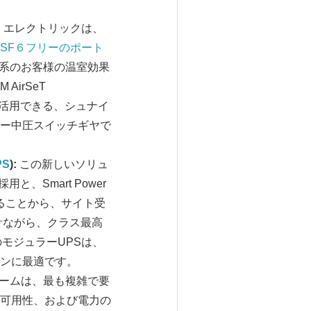
ー エレクトリックは、
SF
６フリーのポート
業系のお客様の温室効果
irSeT
スを活用できる、シュナイ
ー中圧スイッチギヤで
PS
)
:
この新しいソリュ
と、Smart Power
なることから、サイト受
計ながら、クラス最高
のモジュラーUPSは、
ョンに最適です。
ームは、最も複雑で要
可用性、および電力の