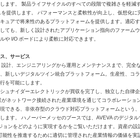
します。 製品ライフサイクルのすべての段階で複雑さを軽減
スを提供します。 パフォーマンスと柔軟性が向上し、仮想化に
キュアで将来性のあるプラットフォームを提供します。適応す
しても、新しく設計されたアプリケーション指向のファームウ
や I/O ボードにより柔軟に対応できます。
ス、サービス
:
設計、エンジニアリングから運用とメンテナンスまで、完全
、新しいデジタルツイン統合プラットフォーム。生産性、コラ
行を可能にします。
シュナイダーエレクトリックが買収を完了し、独立した自律企
企業がネットワーク接続された産業環境を通じてコラボレーショ
現できる、非依存型のクラウド対応プラットフォームという、
ます。 ハノーバーメッセのブースでは、AVEVA のデジタル
ビジョンをどのように実現するかをご覧いただけます。資産の設
持続可能性を推進するために適切に管理された産業情報の価値を実