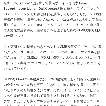
光宣伝局）はSIWCと提携して著名なワイン専門家Julien
Boulard、Leon Liang、Dai Xiaoqun各氏を招き、ワインファンと
のテイスティングで知識と経験を披露してもらいました。STPBは
香港の起業家、団体代表、Alex Fong、Kara Wai両氏らセレブも三
亜に招き、イベントに参加してもらいました。これは、海南と香
港の文化交流を深め、経済協力を促進するためのSTPBの取り組み
の一環でした。
フェア期間中の特筆すべきイベントはCMB授賞式で、そこでは15
のグランドゴールド、83のゴールド、62のシルバーのメダルが授
与されました。CMBは世界3大国際ワイン大会の1つとされ、一般
的にワイン業界の“オスカー”、ワインイベントの“オリンピック”と
いわれています。
STPBのAlbert Yip事務局長は「CMB授賞式はよく知られた国内外
の企業やゲスト多数を三亜に引き付け、協力機会を増やして同市
のビジネスの可能性を広げます。われわれは、ワインとスピリッ
ツの企業が三亜に投資して事業を立ち上げることを熱烈に歓迎し
ます。また、より多くの展示会主催者がイベント会場として三亜