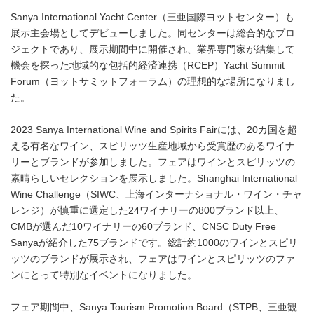
Sanya International Yacht Center（三亜国際ヨットセンター）も
展示主会場としてデビューしました。同センターは総合的なプロ
ジェクトであり、展示期間中に開催され、業界専門家が結集して
機会を探った地域的な包括的経済連携（RCEP）Yacht Summit
Forum（ヨットサミットフォーラム）の理想的な場所になりまし
た。
2023 Sanya International Wine and Spirits Fairには、20カ国を超
える有名なワイン、スピリッツ生産地域から受賞歴のあるワイナ
リーとブランドが参加しました。フェアはワインとスピリッツの
素晴らしいセレクションを展示しました。Shanghai International
Wine Challenge（SIWC、上海インターナショナル・ワイン・チャ
レンジ）が慎重に選定した24ワイナリーの800ブランド以上、
CMBが選んだ10ワイナリーの60ブランド、CNSC Duty Free
Sanyaが紹介した75ブランドです。総計約1000のワインとスピリ
ッツのブランドが展示され、フェアはワインとスピリッツのファ
ンにとって特別なイベントになりました。
フェア期間中、Sanya Tourism Promotion Board（STPB、三亜観