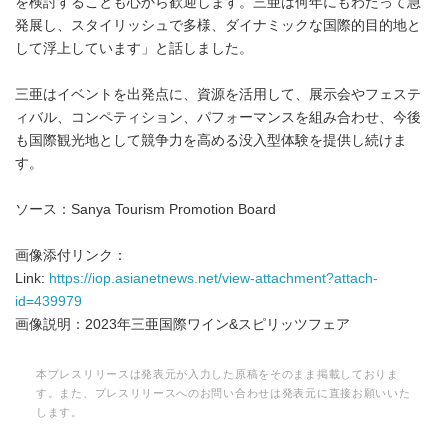
を検討することも心から歓迎します。三亜は何年にもわたって急
発展し、スタイリッシュで多様、ダイナミックな国際的目的地と
して浮上しています」と話しました。
三亜はイベントを出発点に、資源を活用して、展示会やフェステ
ィバル、コンペティション、パフォーマンスを組み合わせ、今後
も国際観光地として競争力を高める没入型体験を提供し続けま
す。
ソース：Sanya Tourism Promotion Board
画像添付リンク：
Link:
https://iop.asianetnews.net/view-attachment?attach-
id=439979
画像説明：2023年三亜国際ワイン&スピリッツフェア
本プレスリリースは発表元が入力した原稿をそのまま掲載しておりま
す。また、プレスリリースへのお問い合わせは発表元に直接お願いいた
します。