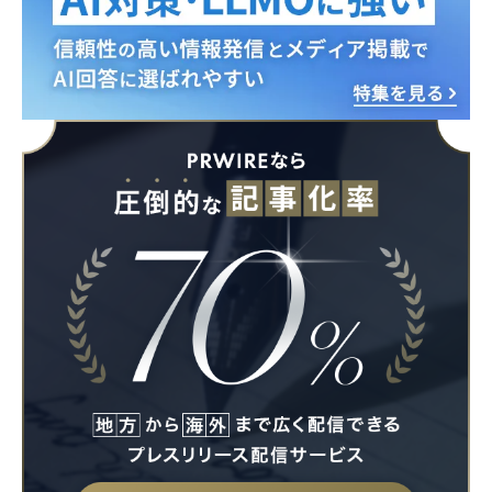
Japanese
English