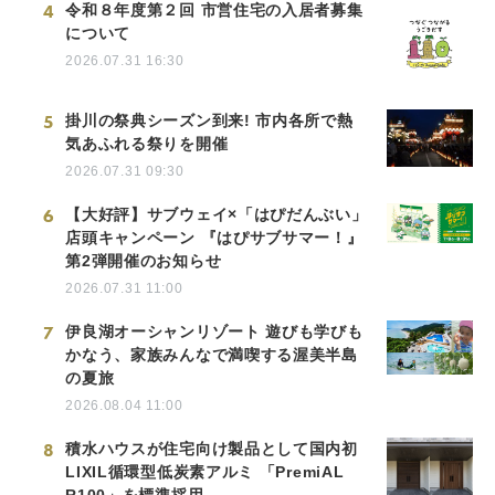
4
令和８年度第２回 市営住宅の入居者募集
について
2026.07.31 16:30
5
掛川の祭典シーズン到来! 市内各所で熱
気あふれる祭りを開催
2026.07.31 09:30
6
【大好評】サブウェイ×「はぴだんぶい」
店頭キャンペーン 『はぴサブサマー！』
第2弾開催のお知らせ
2026.07.31 11:00
7
伊良湖オーシャンリゾート 遊びも学びも
かなう、家族みんなで満喫する渥美半島
の夏旅
2026.08.04 11:00
8
積水ハウスが住宅向け製品として国内初
LIXIL循環型低炭素アルミ 「PremiAL
R100」を標準採用