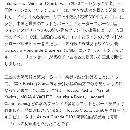
International Wine and Spirits Fair（2023年三亜からの船出、三亜
国際ワイン&スピリッツフェア）は、大きな成功を収めて閉幕しま
した。イベントの総展示エリアは水陸の12万5600平方メートルに
及び、中国と世界のヨットとボート、ウオータースポーツ用品、
ワインとスピリッツの600近い著名ブランドが出展しました。5日
間のイベントでは、国際的に名高いヨットとワインのブランドが
グローバルデビューを果たし、世界有数の権威あるワイン大会
Concours Mondial de Bruxelles（CMB、コンクール・モンディア
ル・ド・ブリュッセル）が初めて中国地区の授賞式を三亜で開催
しました。
三亜の天然資源と繁栄するヨット業界を結び付けることによっ
て、2023 Boating Sanya展示会は水陸の両方で類を見ないものに
なっています。水上エリアでは、Heysea Yachts、Azimut
Yachts、MOANA YACHTS、Nautique Boats、Leopard
Catamaransなどの著名ブランドの多彩なヨットとボートが展示さ
れました。特に注目されたのは、HeyseaがSeaview 56をグローバ
ルデビューさせ、Azimut Grande S10が海南自由貿易港（海南
FTP）への初寄港を終えたことです。