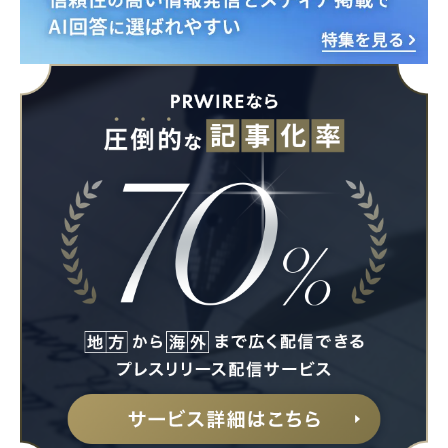
Japanese
English