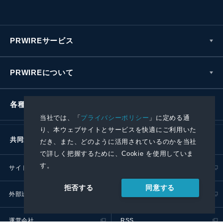
PRWIREサービス
PRWIREについて
各種お問い合わせ
当社では、「
プライバシーポリシー
」に定める通
り、本ウェブサイトとサービスを快適にご利用いた
共同通信社グループ
だき、また、どのように活用されているのかを当社
で詳しく把握するために、Cookie を使用していま
す。
サイトポリシー
プライバシーポリシー
同意する
拒否する
外部送信ポリシー
プレスリリース取扱基準
運営会社
RSS