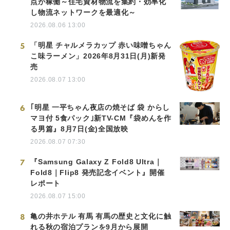
点が稼働～住宅資材物流を集約・効率化
し物流ネットワークを最適化～
2026.08.06 13:00
5
「明星 チャルメラカップ 赤い味噌ちゃん
こ味ラーメン」2026年8月31日(月)新発
売
2026.08.07 13:00
6
｢明星 一平ちゃん夜店の焼そば 袋 からし
マヨ付 5食パック｣新TV-CM『袋めんを作
る男篇』8月7日(金)全国放映
2026.08.07 07:30
7
『Samsung Galaxy Z Fold8 Ultra｜
Fold8｜Flip8 発売記念イベント』開催
レポート
2026.08.07 15:00
8
亀の井ホテル 有馬 有馬の歴史と文化に触
れる秋の宿泊プランを9月から展開