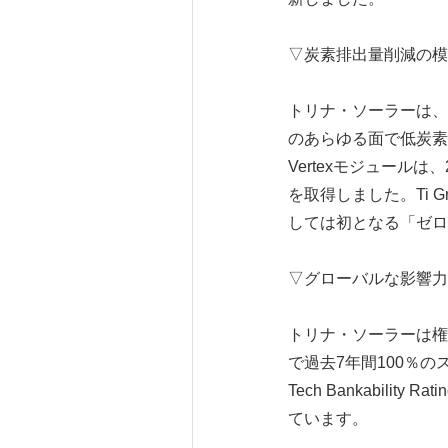
▽炭素排出量削減の模
トリナ・ソーラーは、
のあらゆる面で低炭素
Vertexモジュール
を取得しました。Ti
しては初となる「ゼロ
▽グローバルな影響力
トリナ・ソーラーは権威あ
で過去7年間100％の
Tech Bankabil
ています。