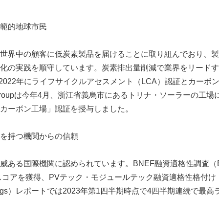
範的地球市民
世界中の顧客に低炭素製品を届けることに取り組んでおり、製
化の実践を順守しています。炭素排出量削減で業界をリードす
は、2022年にライフサイクルアセスメント（LCA）認証とカー
 Groupは今年4月、浙江省義烏市にあるトリナ・ソーラーの工
Japanese
カーボン工場」認証を授与しました。
を持つ機関からの信頼
る国際機関に認められています。BNEF融資適格性調査（Bankabi
スコアを獲得、PVテック・モジュールテック融資適格性格付け（PV T
ity Ratings）レポートでは2023年第1四半期時点で4四半期連続で
English