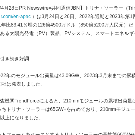
月28日PR Newswire=共同通信JBN】トリナ・ソーラー（Trina
lar.com/en-apac
）は3月24日と26日、2022年通期と2023年
年比83.41％増の126億4500万ドル（850億5200万人民元
ある太陽光発電（PV）製品、PVシステム、スマートエネルギ
引き続き好調
22年のモジュール出荷量は43.09GW、2023年3月末までの
、同社は発表しました。
機関TrendForceによると、210mmモジュールの累積出荷
うちトリナ・ソーラーは65GW+を占めており、210mmモジュ
%以上になりました。
ットフォームをベースとするトリナ・ソーラーの高性能600W+Ve