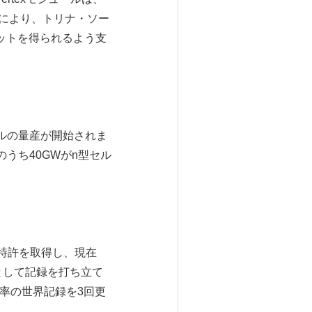
術により、トリナ・ソー
ットを得られるよう支
ールの量産が開始されま
うち40GWがn型セル
特許を取得し、現在
として記録を打ち立て
効率の世界記録を3回更