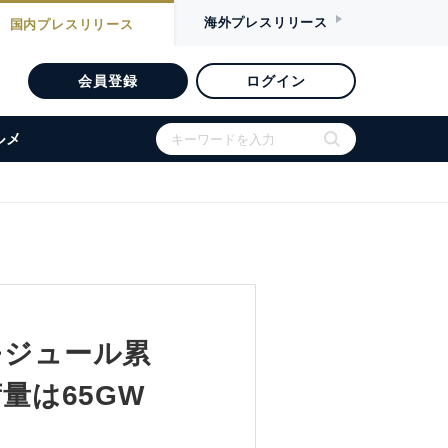
海外
プレスリリース
国内
プレスリリース
会員登録
ログイン
ルメ
モジュール累
量は65GW