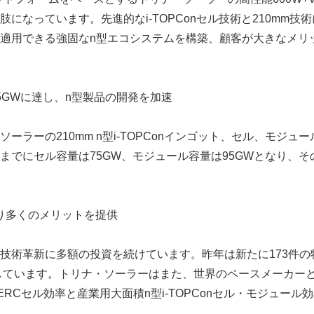
になっています。先進的なi-TOPConセル技術と210mm技
適用できる強固なn型エコシステムを構築、顧客が大きなメリ
5GWに達し、n型製品の開発を加速
ーラーの210mm n型i-TOPConインゴット、セル、モジュ
までにセル容量は75GW、モジュール容量は95GWとなり、その
より多くのメリットを提供
技術革新に多額の投資を続けています。昨年は新たに173件の
有しています。トリナ・ソーラーはまた、世界のペースメーカー
RCセル効率と産業用大面積n型i-TOPConセル・モジュール