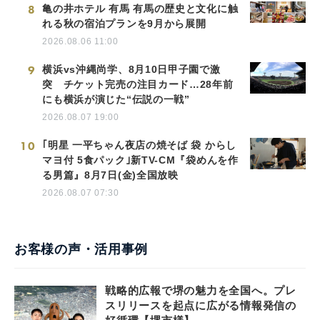
8
亀の井ホテル 有馬 有馬の歴史と文化に触
れる秋の宿泊プランを9月から展開
2026.08.06 11:00
9
横浜vs沖縄尚学、8月10日甲子園で激
突 チケット完売の注目カード…28年前
にも横浜が演じた“伝説の一戦”
2026.08.07 19:00
10
｢明星 一平ちゃん夜店の焼そば 袋 からし
マヨ付 5食パック｣新TV-CM『袋めんを作
る男篇』8月7日(金)全国放映
2026.08.07 07:30
お客様の声・活用事例
戦略的広報で堺の魅力を全国へ。プレ
スリリースを起点に広がる情報発信の