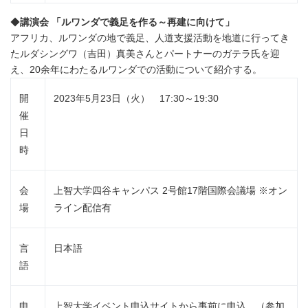
◆
講演会 「ルワンダで義足を作る～再建に向けて」
アフリカ、ルワンダの地で義足、人道支援活動を地道に行ってき
たルダシングワ（吉田）真美さんとパートナーのガテラ氏を迎
え、20余年にわたるルワンダでの活動について紹介する。
開
2023年5月23日（火） 17:30～19:30
催
日
時
会
上智大学四谷キャンパス 2号館17階国際会議場 ※オン
場
ライン配信有
言
日本語
語
申
上智大学イベント申込サイトから事前に申込 （参加