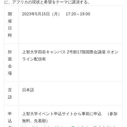
に、アフリカの現状と希望をテーマに講演する。
開
2023年5月15日（月） 17:20～19:00
催
日
時
対
上智大学四谷キャンパス 2号館17階国際会議場 ※オン
面
ライン配信有
会
場
言
日本語
語
申
上智大学イベント申込サイトから事前に申込 （参加
込
無料、先着順）