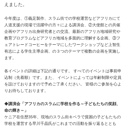
えました。
今年度は、①義足製作、スラム街での学校運営などアフリカにて
人道支援の現場で活躍中の方々による講演会、②大使館との共催
企画やアフリカ出身研究者との交流、最新のアフリカ地域研究や
教育プログラムなどアフリカ地域を多面的に理解する企画、③フ
ェアトレードコーヒーをテーマにしたワークショップなど上智生
有志による学生主導企画、の３つのテーマで複数の企画を実施し
ます。
各イベントの詳細は下記の通りです。 すべてのイベントは事前申
込制（先着順）です。また、 イベントによっては年齢制限や定員
を設けておりますので予めご了承ください。 皆様のご参加を心よ
りお待ちしております。
◆
講演会「アフリカのスラムに学校を作る～子どもたちの笑顔、
命の輝き～」
ケニア在住歴35年、現地のスラム街キベラで貧困の子どもたちの
学校を運営する早川千晶氏がこれまでの活動を振り返るととも