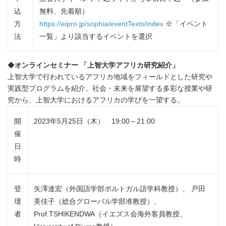
込
無料、先着順）
方
https://eipro.jp/sophia/eventTexts/index
※「イベント
法
一覧」より該当するイベントを選択
◆
オンラインセミナー 「上智大学アフリカ研究紹介」
上智大学で行われているアフリカ地域をフィールドとした研究や
実践型プログラムを紹介。社会・未来を展望する多彩な授業や研
究から、上智大学におけるアフリカの学びを一望する。
開
2023年5月25日（木） 19:00～21:00
催
日
時
登
矢澤達宏（外国語学部ポルトガル語学科教授）、 戸田
壇
美佳子（総合グローバル学部准教授）、
者
Prof.TSHIKENDWA（イエズス会海外客員教授、