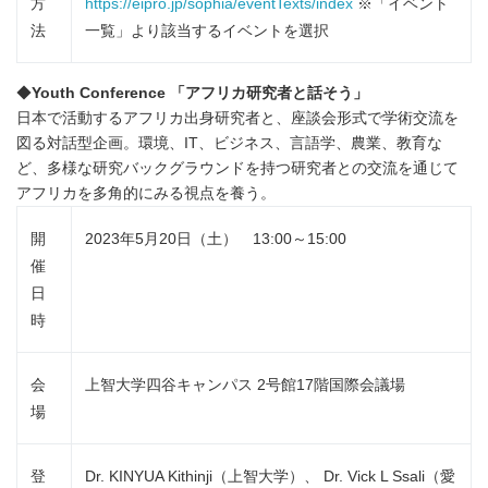
方
https://eipro.jp/sophia/eventTexts/index
※「イベント
法
一覧」より該当するイベントを選択
◆
Youth Conference
「アフリカ研究者と話そう」
日本で活動するアフリカ出身研究者と、座談会形式で学術交流を
図る対話型企画。環境、IT、ビジネス、言語学、農業、教育な
ど、多様な研究バックグラウンドを持つ研究者との交流を通じて
アフリカを多角的にみる視点を養う。
開
2023年5月20日（土） 13:00～15:00
催
日
時
会
上智大学四谷キャンパス 2号館17階国際会議場
場
登
Dr. KINYUA Kithinji（上智大学）、 Dr. Vick L Ssali（愛