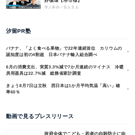
好循環【堺市様】
導入事例一覧を見る
汐留PR塾
バナナ、「よく食べる果物」で22年連続首位 カリウムの
認知度は初の4割超 日本バナナ輸入組合調べ
6月の消費支出、実質3.3%減で7か月連続のマイナス 冷暖
房用器具は22.7%減 総務省家計調査
きょう8月7日は立秋 西日本は1か月平均気温「高い」確
率60％
動画で見るプレスリリース
政府全体でこども・若者の自殺防止に向