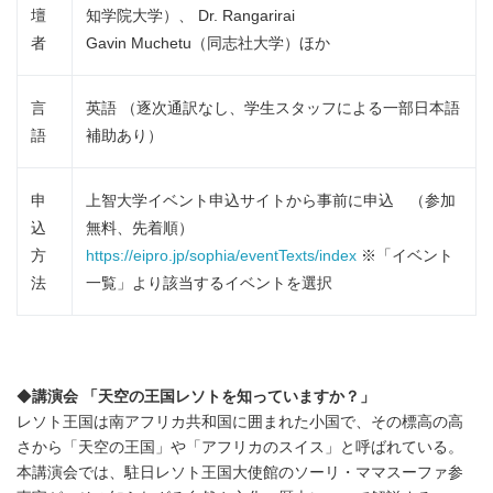
壇
知学院大学）、 Dr. Rangarirai
者
Gavin Muchetu（同志社大学）ほか
言
英語 （逐次通訳なし、学生スタッフによる一部日本語
語
補助あり）
申
上智大学イベント申込サイトから事前に申込 （参加
込
無料、先着順）
方
https://eipro.jp/sophia/eventTexts/index
※「イベント
法
一覧」より該当するイベントを選択
◆
講演会 「天空の王国レソトを知っていますか？」
レソト王国は南アフリカ共和国に囲まれた小国で、その標高の高
さから「天空の王国」や「アフリカのスイス」と呼ばれている。
本講演会では、駐日レソト王国大使館のソーリ・ママスーファ参