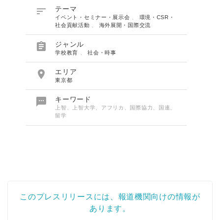

テーマ
イベント・セミナー・展示会
、
環境・CSR・
社会貢献活動
、
海外展開・国際交流

ジャンル
学校教育
、
社会・時事

エリア
東京都

キーワード
上智、上智大学、アフリカ、国際協力、国連、
留学
このプレスリリースには、報道機関向けの情報が
あります。