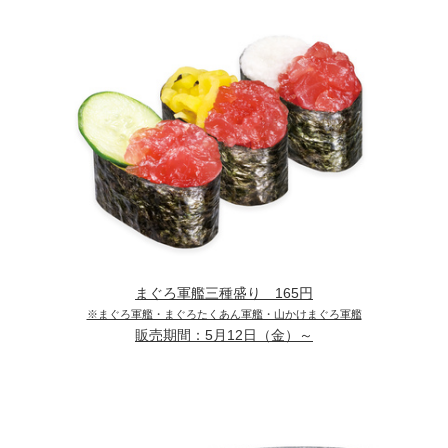
まぐろ軍艦三種盛り
165円
※まぐろ軍艦・まぐろたくあん軍艦・山かけまぐろ軍艦
販売期間：
5月12日（金）～