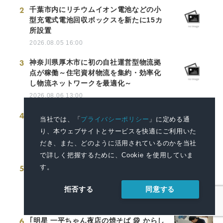
2
千葉市内にリチウムイオン電池などの小
型充電式電池回収ボックスを新たに15カ
所設置
2026.08.05 16:00
3
神奈川県厚木市に初の自社運営型物流拠
点が稼働～住宅資材物流を集約・効率化
し物流ネットワークを最適化～
2026.08.06 13:00
4
「明星 一平ちゃん夜店の焼そば 超特盛
当社では、「
プライバシーポリシー
」に定める通
からしマヨ2個付」2026年8月24日(月)新
り、本ウェブサイトとサービスを快適にご利用いた
発売
だき、また、どのように活用されているのかを当社
2026.08.07 13:00
で詳しく把握するために、Cookie を使用していま
す。
5
「明星 チャルメラカップ 赤い味噌ちゃん
こ味ラーメン」2026年8月31日(月)新発
売
同意する
拒否する
2026.08.07 13:00
6
｢明星 一平ちゃん夜店の焼そば 袋 からし