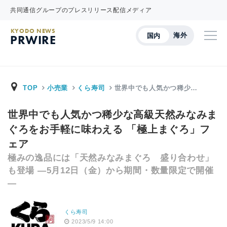
共同通信グループのプレスリリース配信メディア
KYODO NEWS
海外
国内
PRWIRE
TOP
小売業
くら寿司
世界中でも人気かつ稀少…
世界中でも人気かつ稀少な高級天然みなみま
ぐろをお手軽に味わえる 「極上まぐろ」フ
ェア
極みの逸品には「天然みなみまぐろ 盛り合わせ」
も登場 ―5月12日（金）から期間・数量限定で開催
―
くら寿司
2023/5/9 14:00