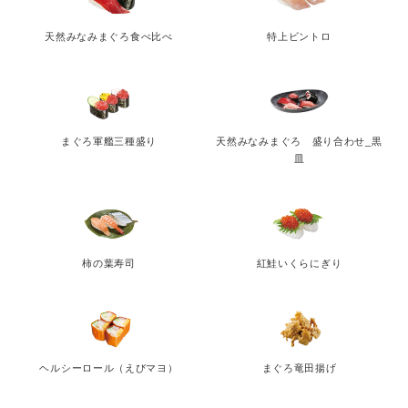
天然みなみまぐろ食べ比べ
特上ビントロ
まぐろ軍艦三種盛り
天然みなみまぐろ 盛り合わせ_黒
皿
柿の葉寿司
紅鮭いくらにぎり
ヘルシーロール（えびマヨ）
まぐろ竜田揚げ