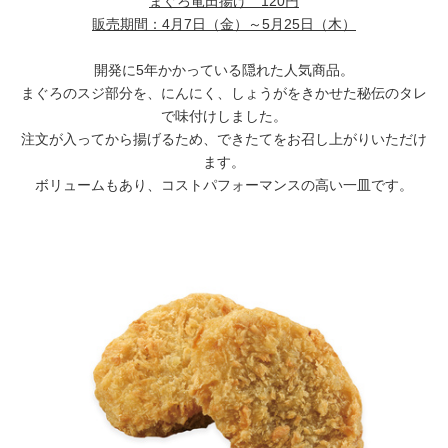
まぐろ竜田揚げ
120円
English
販売期間：
4月7日（金）～5月25日（木）
開発に5年かかっている隠れた人気商品。
まぐろのスジ部分を、にんにく、しょうがをきかせた秘伝のタレ
で味付けしました。
注文が入ってから揚げるため、できたてをお召し上がりいただけ
ます。
ボリュームもあり、コストパフォーマンスの高い一皿です。