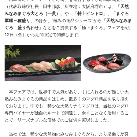
（代表取締役社長：田中邦彦、所在地：大阪府堺市）は、「
天然
みなみまぐろ大とろ（一貫）
」や、「
特上ビントロ
」、「
まぐろ
軍艦三種盛り
」のほか、“極みの逸品シリーズ”から「
天然みなみま
ぐろ 盛り合わせ
」などをご提供する「極上まぐろ」フェアを5月
12日（金）から期間限定で開催します。
本フェアでは、世界中で人気があり、手に入れるのが難しい天
然みなみまぐろの商品をはじめ、数多くのマグロ商品を取り揃え
ております。中でも、稀少な天然ミナミマグロは、当社のマグロ
専門バイヤーが独自のルートで調達し、余すことなく活用するこ
とで、リーズナブルな価格でのご提供を実現しました。
当社では、稀少な天然物のみなみまぐろから、より脂乗りが良