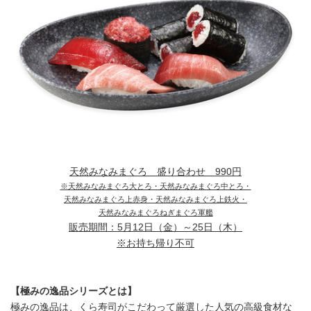
天然みなみまぐろ 盛り合わせ
990円
※天然みなみまぐろ大とろ・天然みなみまぐろ中とろ・
天然みなみまぐろ上赤身・天然みなみまぐろ上鉄火・
天然みなみまぐろねぎまぐろ軍艦
販売期間：
5月12日（金）～25日（木）
※お持ち帰り不可
【極みの逸品シリーズとは】
極みの逸品は、くら寿司がこだわって厳選した人気の高級食材な