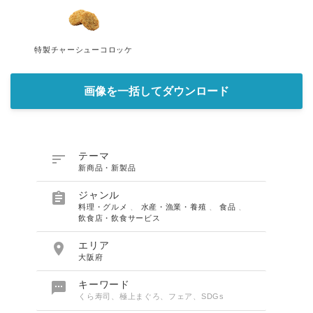
特製チャーシューコロッケ
画像を一括してダウンロード

テーマ
新商品・新製品

ジャンル
料理・グルメ
、
水産・漁業・養殖
、
食品
、
飲食店・飲食サービス

エリア
大阪府

キーワード
くら寿司、極上まぐろ、フェア、SDGs