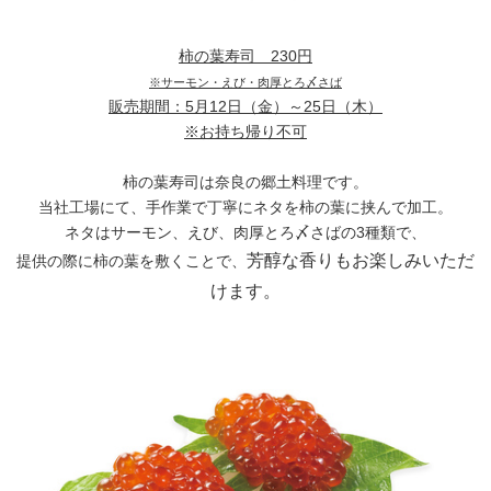
柿の葉寿司 230円
※サーモン・えび・肉厚とろ〆さば
販売期間：5月12日（金）～25日（木）
※お持ち帰り不可
柿の葉寿司は奈良の郷土料理です。
当社工場にて、手作業で丁寧にネタを柿の葉に挟んで加工。
ネタはサーモン、えび、肉厚とろ〆さばの3種類で、
芳醇な香りもお楽しみいただ
提供の際に柿の葉を敷くことで、
けます。