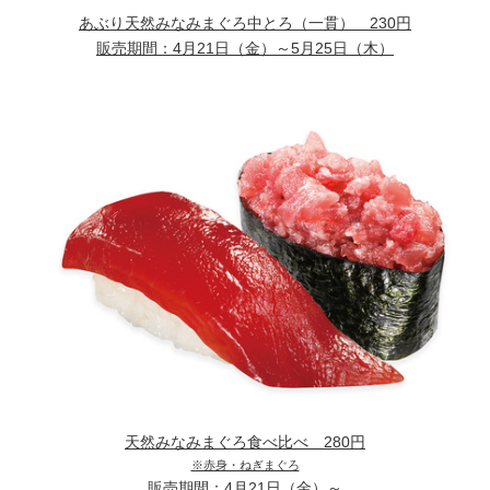
あぶり天然みなみまぐろ中とろ（一貫）
230円
販売期間：
4月21日（金）～5月25日（木）
天然みなみまぐろ食べ比べ
280円
※赤身・ねぎまぐろ
販売期間：
4月21日（金）～