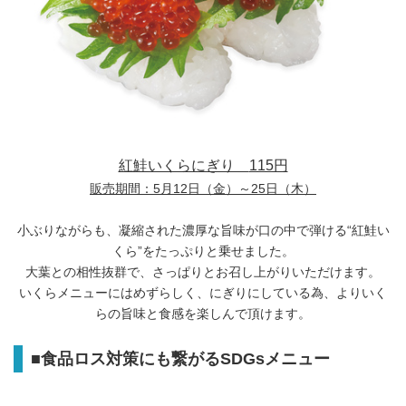
紅鮭いくらにぎり
115円
販売期間：
5月12日（金）～25日（木）
小ぶりながらも、凝縮された濃厚な旨味が口の中で弾ける“紅鮭い
くら”をたっぷりと乗せました。
大葉との相性抜群で、さっぱりとお召し上がりいただけます。
いくらメニューにはめずらしく、にぎりにしている為、よりいく
らの旨味と食感を楽しんで頂けます。
■
食品ロス対策にも繋がる
SDGs
メニュー