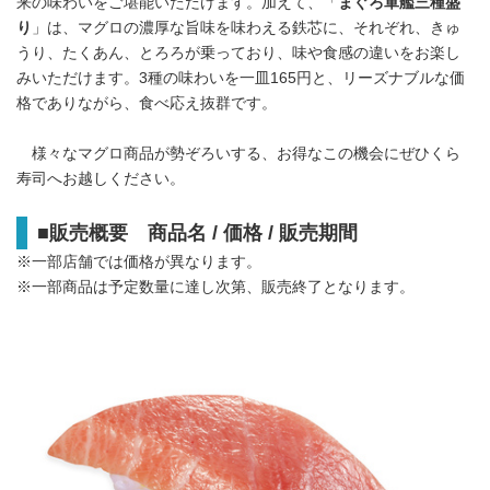
来の味わいをご堪能いただけます。加えて、「
まぐろ軍艦三種盛
り
」は、マグロの濃厚な旨味を味わえる鉄芯に、それぞれ、きゅ
うり、たくあん、とろろが乗っており、味や食感の違いをお楽し
みいただけます。3種の味わいを一皿165円と、リーズナブルな価
格でありながら、食べ応え抜群です。
様々なマグロ商品が勢ぞろいする、お得なこの機会にぜひくら
寿司へお越しください。
■
販売概要 商品名
/
価格
/
販売期間
※一部店舗では価格が異なります。
※一部商品は予定数量に達し次第、販売終了となります。