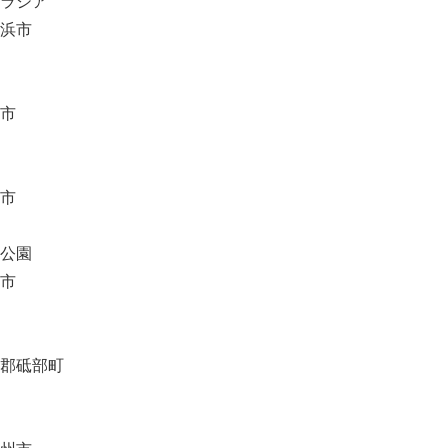
ラシア
浜市
English
市
市
公園
市
郡砥部町