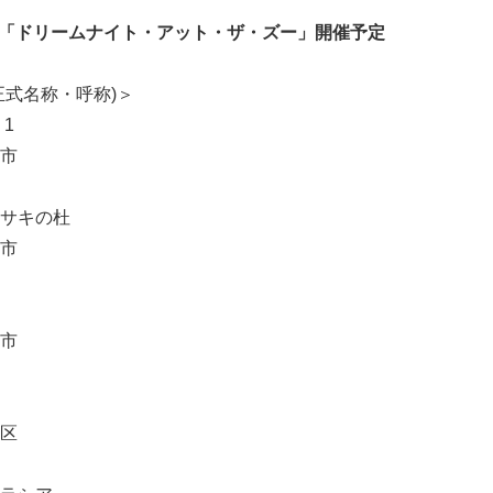
「ドリームナイト・アット・ザ・ズー」開催予定
正式名称・呼称)＞
1
市
サキの杜
市
Japanese
市
区