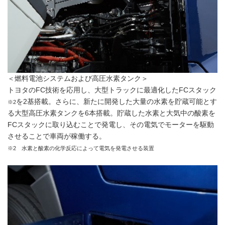
＜燃料電池システムおよび高圧水素タンク＞
トヨタのFC技術を応用し、大型トラックに最適化したFCスタック
を2基搭載。さらに、新たに開発した大量の水素を貯蔵可能とす
※2
る大型高圧水素タンクを6本搭載。貯蔵した水素と大気中の酸素を
FCスタックに取り込むことで発電し、その電気でモーターを駆動
させることで車両が稼働する。
※2 水素と酸素の化学反応によって電気を発電させる装置