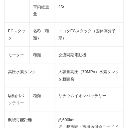
車両総重
25t
量
FCスタッ
名称（種
トヨタFCスタック（固体高分子
ク
類）
形）
モーター
種類
交流同期電動機
高圧水素タンク
大容量高圧（70MPa）水素タンク
を新開発
駆動用バ
種類
リチウムイオンバッテリー
ッテリー
航続可能距離
約600km
※ 都市間・市街地混合モードで