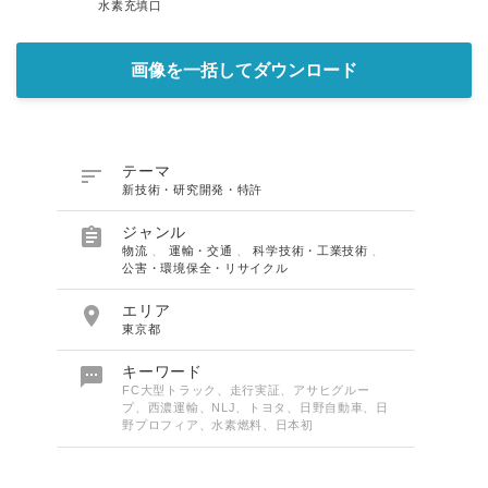
水素充填口
画像を一括してダウンロード

テーマ
新技術・研究開発・特許

ジャンル
物流
、
運輸・交通
、
科学技術・工業技術
、
公害・環境保全・リサイクル

エリア
東京都

キーワード
FC大型トラック、走行実証、アサヒグルー
プ、西濃運輸、NLJ、トヨタ、日野自動車、日
野プロフィア、水素燃料、日本初