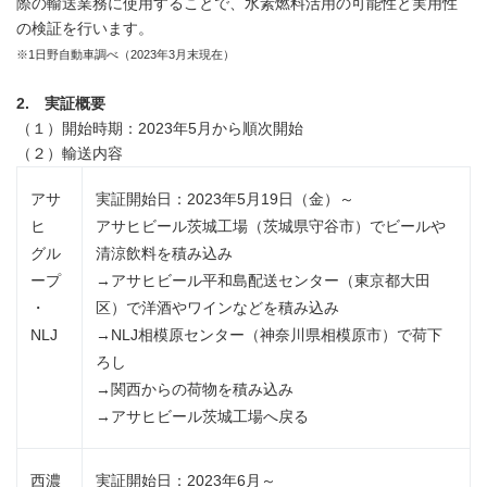
際の輸送業務に使用することで、水素燃料活用の可能性と実用性
の検証を行います。
※1日野自動車調べ（2023年3月末現在）
2. 実証概要
（１）開始時期：2023年5月から順次開始
（２）輸送内容
アサ
実証開始日：2023年5月19日（金）～
ヒ
アサヒビール茨城工場（茨城県守谷市）でビールや
グル
清涼飲料を積み込み
ープ
→アサヒビール平和島配送センター（東京都大田
・
区）で洋酒やワインなどを積み込み
NLJ
→NLJ相模原センター（神奈川県相模原市）で荷下
ろし
→関西からの荷物を積み込み
→アサヒビール茨城工場へ戻る
西濃
実証開始日：2023年6月～