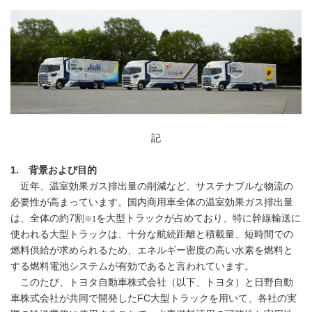
記
1. 背景および目的
近年、温室効果ガス排出量の削減など、サステナブルな物流の
必要性が高まっています。国内商用車全体の温室効果ガス排出量
は、全体の約7割
を大型トラックが占めており、特に幹線輸送に
※1
使われる大型トラックは、十分な航続距離と積載量、短時間での
燃料供給が求められるため、エネルギー密度の高い水素を燃料と
する燃料電池システムが有効であると言われています。
このたび、トヨタ自動車株式会社（以下、トヨタ）と日野自動
車株式会社が共同で開発したFC大型トラックを用いて、各社の実