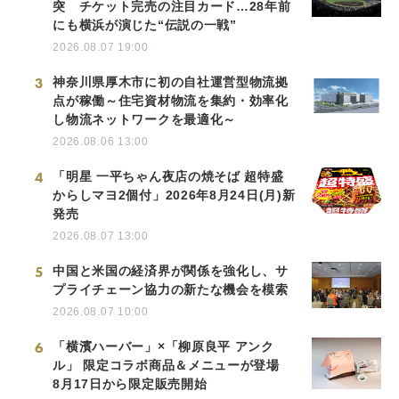
突 チケット完売の注目カード…28年前
にも横浜が演じた“伝説の一戦”
2026.08.07 19:00
3
神奈川県厚木市に初の自社運営型物流拠
点が稼働～住宅資材物流を集約・効率化
し物流ネットワークを最適化～
2026.08.06 13:00
4
「明星 一平ちゃん夜店の焼そば 超特盛
からしマヨ2個付」2026年8月24日(月)新
発売
2026.08.07 13:00
5
中国と米国の経済界が関係を強化し、サ
プライチェーン協力の新たな機会を模索
2026.08.07 10:00
6
「横濱ハーバー」×「柳原良平 アンク
ル」 限定コラボ商品＆メニューが登場
8月17日から限定販売開始