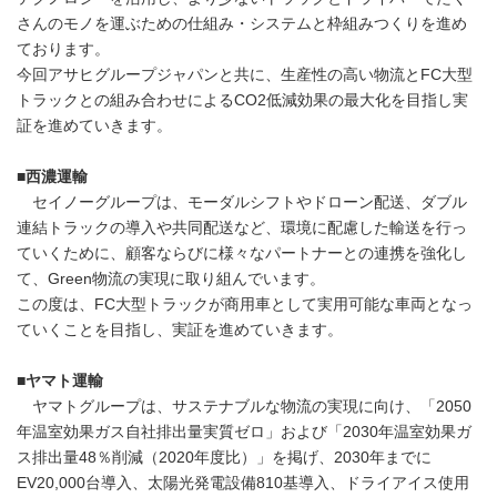
さんのモノを運ぶための仕組み・システムと枠組みつくりを進め
ております。
今回アサヒグループジャパンと共に、生産性の高い物流とFC大型
トラックとの組み合わせによるCO2低減効果の最大化を目指し実
証を進めていきます。
■
西濃運輸
セイノーグループは、モーダルシフトやドローン配送、ダブル
連結トラックの導入や共同配送など、環境に配慮した輸送を行っ
ていくために、顧客ならびに様々なパートナーとの連携を強化し
て、Green物流の実現に取り組んでいます。
この度は、FC大型トラックが商用車として実用可能な車両となっ
ていくことを目指し、実証を進めていきます。
■
ヤマト運輸
ヤマトグループは、サステナブルな物流の実現に向け、「2050
年温室効果ガス自社排出量実質ゼロ」および「2030年温室効果ガ
ス排出量48％削減（2020年度比）」を掲げ、2030年までに
EV20,000台導入、太陽光発電設備810基導入、ドライアイス使用