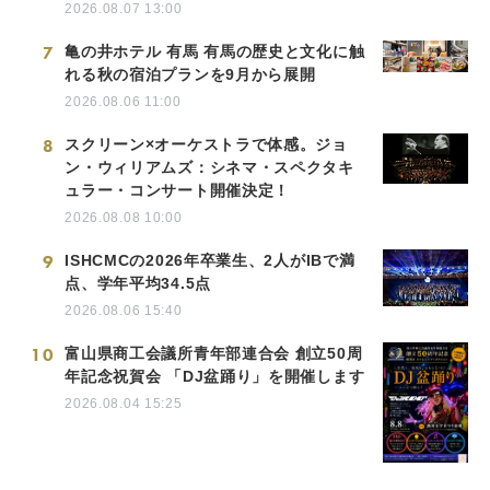
2026.08.07 13:00
7
亀の井ホテル 有馬 有馬の歴史と文化に触
れる秋の宿泊プランを9月から展開
2026.08.06 11:00
8
スクリーン×オーケストラで体感。ジョ
ン・ウィリアムズ：シネマ・スペクタキ
ュラー・コンサート開催決定！
2026.08.08 10:00
9
ISHCMCの2026年卒業生、2人がIBで満
点、学年平均34.5点
2026.08.06 15:40
10
富山県商工会議所青年部連合会 創立50周
年記念祝賀会 「DJ盆踊り」を開催します
2026.08.04 15:25