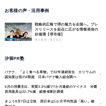
お客様の声・活用事例
戦略的広報で堺の魅力を全国へ。プレ
スリリースを起点に広がる情報発信の
好循環【堺市様】
導入事例一覧を見る
汐留PR塾
バナナ、「よく食べる果物」で22年連続首位 カリウムの
認知度は初の4割超 日本バナナ輸入組合調べ
6月の消費支出、実質3.3%減で7か月連続のマイナス 冷暖
房用器具は22.7%減 総務省家計調査
きょう8月7日は立秋 西日本は1か月平均気温「高い」確