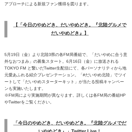
アプローチによる新規ファン獲得を図ります。
【「今日のやめどき、だいやめどき。『北陸グルメで
だいやめどき』】
5月19日（金）より北陸3県の各FM局番組で、「だいやめに合う意
外なおつまみ」の募集スタート。6月16日（金）に放送される
TOKYO FM と繋いだTwitter生配信にて、各パーソナリティから地
元愛あふれる紹介プレゼンテーション。「#だいやめ北陸」でツイ
ートして「だいやめスターターキット」が当たる投稿キャンペー
ンも実施いたします。
※FM局により実施期間が異なります。詳しくは各FM局の番組HP
やTwitterをご覧ください。
「今日のやめどき、だいやめどき。
『北陸グルメでだ
いやめどき』
」
Twitter Live
！