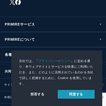
PRWIREサービス
PRWIREについて
各種お問い合わせ
当社では、「
プライバシーポリシー
」に定める通
り、本ウェブサイトとサービスを快適にご利用いた
共同通信社グループ
だき、また、どのように活用されているのかを当社
で詳しく把握するために、Cookie を使用していま
す。
サイトポリシー
プライバシーポリシー
同意する
拒否する
外部送信ポリシー
プレスリリース取扱基準