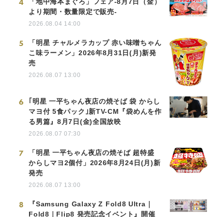
4
「地中海本まぐろ」フェア-8月7日（金）
より期間・数量限定で販売-
2026.08.04 14:00
5
「明星 チャルメラカップ 赤い味噌ちゃん
こ味ラーメン」2026年8月31日(月)新発
売
2026.08.07 13:00
6
｢明星 一平ちゃん夜店の焼そば 袋 からし
マヨ付 5食パック｣新TV-CM『袋めんを作
る男篇』8月7日(金)全国放映
2026.08.07 07:30
7
「明星 一平ちゃん夜店の焼そば 超特盛
からしマヨ2個付」2026年8月24日(月)新
発売
2026.08.07 13:00
8
『Samsung Galaxy Z Fold8 Ultra｜
Fold8｜Flip8 発売記念イベント』開催