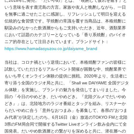
に2018年に発売。「だいやめ」とは、『晩酌して疲れを癒す』と
いう意味を表す鹿児島の方言。家族や友人と晩酌しながら、一日
を無事に過ごせたことに感謝し、リフレッシュして明日を迎える
伝統的な食習慣です。芋焼酎の常識を覆す当商品は、本格焼酎に
馴染みのなかった飲酒層からもご支持いただき、近年、酒類業界
において話題のカテゴリーとなっている「香り系焼酎」のパイオ
ニア的存在として注目されています。ブランドサイト：
https://www.hamadasyuzou.co.jp/daiyame_brand
当社は、コロナ禍という逆境において、本格焼酎ファンの皆様に
試飲していただけるリアルイベント開催が困難な中、焼酎業界で
もいち早くオンライン体験の提供に挑戦。2020年より、生活者に
寄り添う全国のラジオ局と共に、「Shall we DAIYAME 全国デジタ
ル体験」を実施し、ブランドの魅力を発信してまいりました。今
回の「今日のやめどき、だいやめどき。『北陸グルメでだいやめ
どき』」は、北陸地方のラジオ番組とタッグを組み、リスナーか
らだいやめに合う「意外なおつまみ」を募集して、各県の“おつま
み代表”が決定したのち、6月16日（金）放送のTOKYO FMと北陸
3県のFM局合同で開催するTwitter Liveオンライン飲み会内にて全
国発表。だいやめ飲酒層との繋がりを深めると共に、潜在層への