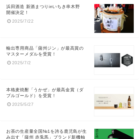
浜田酒造 新酒まつりinいちき串木野
開催決定！
2025/7/22
Japanese
輸出専用商品「薩州ジン」が最高賞の
マスターメダルを受賞！
2025/7/2
English
本格麦焼酎「うかぜ」が最高金賞（ダ
ブルゴールド）を受賞！
2025/5/27
お茶の生産量全国№1を誇る鹿児島が生
み出す「薩州 赤兎馬」ブランド新機軸