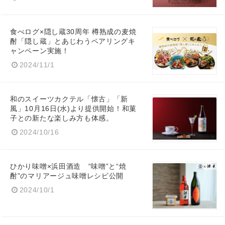
食べログ×隠し蔵30周年 樽熟成の麦焼
酎「隠し蔵」とあじわうペアリングキ
ャンペーン実施！
2024/11/1
和のスイーツカクテル「懐古」「新
風」10月16日(水)より提供開始！和菓
子との新たな楽しみ方も体感。
2024/10/16
ひかり味噌×浜田酒造 “味噌”と“焼
酎”のマリアージュ味噌レシピ公開
2024/10/1