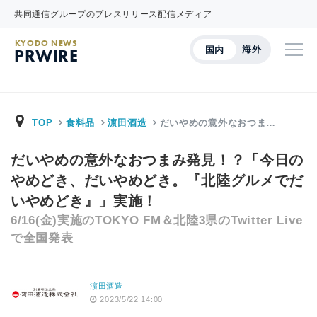
共同通信グループのプレスリリース配信メディア
KYODO NEWS
海外
国内
PRWIRE
TOP
食料品
濵田酒造
だいやめの意外なおつま…
だいやめの意外なおつまみ発見！？「今日の
やめどき、だいやめどき。『北陸グルメでだ
いやめどき』」実施！
6/16(金)実施のTOKYO FM＆北陸3県のTwitter Live
で全国発表
濵田酒造
2023/5/22 14:00