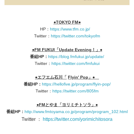
●TOKYO FM●
HP：
https://www.tfm.co.jp/
Twitter：
https://twitter.com/tokyofm
●
FM FUKUI
「
Update Evening
！」●
番組
HP
：
https://blog.fmfukui.jp/update/
Twitter：
https://twitter.com/fmfukui
●エフエム石川「
Flyin' Pop
」●
番組
HP
：
https://hellofive.jp/program/flyin-pop/
Twitter：
https://twitter.com/805fm
●
FM
とやま「ヨリミチトソラ」●
番組
HP
：
http://www.fmtoyama.co.jp/program/program_102.html
Twitter ：
https://twitter.com/yorimichitosora