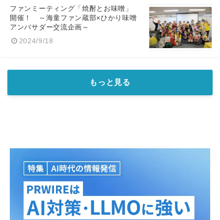
ファンミーティング「焼酎とお味噌」
開催！ ～海童ファン蔵部×ひかり味噌
アンバサダー交流企画～
2024/9/18
もっと見る