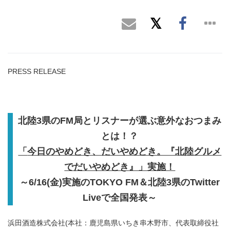
PRESS RELEASE
北陸
3
県の
FM
局とリスナーが選ぶ意外なおつまみ
とは！？
「
今日のやめどき、だいやめどき。『北陸グルメ
でだいやめどき』」実施！
～
6
/16(
金
)
実施の
TOKYO FM
＆北陸
3
県の
T
witter
Live
で全国発表～
浜田酒造株式会社(本社：鹿児島県いちき串木野市、代表取締役社