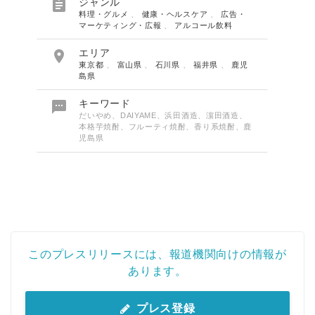

ジャンル
料理・グルメ
、
健康・ヘルスケア
、
広告・
マーケティング・広報
、
アルコール飲料

エリア
東京都
、
富山県
、
石川県
、
福井県
、
鹿児
島県

キーワード
だいやめ、DAIYAME、浜田酒造、濵田酒造、
本格芋焼酎、フルーティ焼酎、香り系焼酎、鹿
児島県
このプレスリリースには、報道機関向けの情報が
あります。
プレス登録