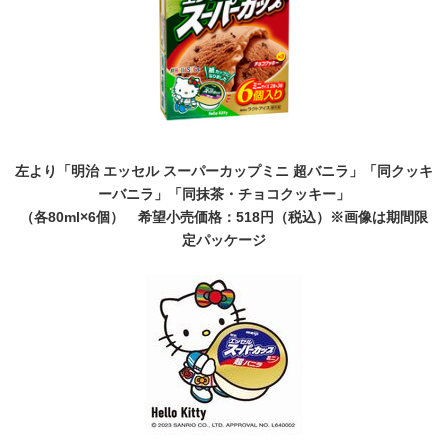
左より「明治 エッセル スーパーカップミニ 超バニラ」「同クッキ
ーバニラ」「同抹茶・チョコクッキー」
（各
80ml×6
個）
希望小売価格：
518
円（税込）※画像は期間限
定パッケージ