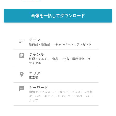
画像を一括してダウンロード

テーマ
新商品・新製品
、
キャンペーン・プレゼント

ジャンル
料理・グルメ
、
食品
、
公害・環境保全・リ
サイクル

エリア
東京都

キーワード
明治エッセルスーパーカップ、プラスチック削
減、ハローキティ、SDGs、エッセルスーパー
カップ