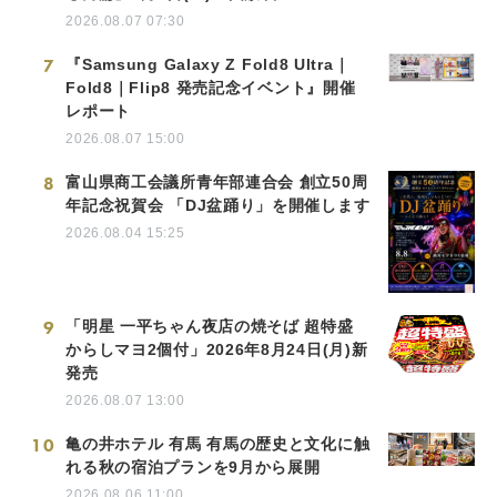
2026.08.07 07:30
7
『Samsung Galaxy Z Fold8 Ultra｜
Fold8｜Flip8 発売記念イベント』開催
レポート
2026.08.07 15:00
8
富山県商工会議所青年部連合会 創立50周
年記念祝賀会 「DJ盆踊り」を開催します
2026.08.04 15:25
9
「明星 一平ちゃん夜店の焼そば 超特盛
からしマヨ2個付」2026年8月24日(月)新
発売
2026.08.07 13:00
10
亀の井ホテル 有馬 有馬の歴史と文化に触
れる秋の宿泊プランを9月から展開
2026.08.06 11:00