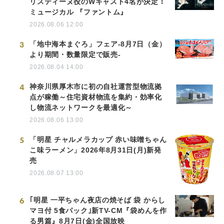
リスティーヌ役のWキャスト4名が決定！
ミュージカル 『ファントム』
2026.08.06 12:00
3
「地中海本まぐろ」フェア-8月7日（金）
より期間・数量限定で販売-
2026.08.04 14:00
4
神奈川県厚木市に初の自社運営型物流拠
点が稼働～住宅資材物流を集約・効率化
し物流ネットワークを最適化～
2026.08.06 13:00
5
「明星 チャルメラカップ 赤い味噌ちゃん
こ味ラーメン」2026年8月31日(月)新発
売
2026.08.07 13:00
6
｢明星 一平ちゃん夜店の焼そば 袋 からし
マヨ付 5食パック｣新TV-CM『袋めんを作
る男篇』8月7日(金)全国放映