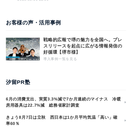
お客様の声・活用事例
戦略的広報で堺の魅力を全国へ。プレ
スリリースを起点に広がる情報発信の
好循環【堺市様】
導入事例一覧を見る
汐留PR塾
6月の消費支出、実質3.3%減で7か月連続のマイナス 冷暖
房用器具は22.7%減 総務省家計調査
きょう8月7日は立秋 西日本は1か月平均気温「高い」確
率60％