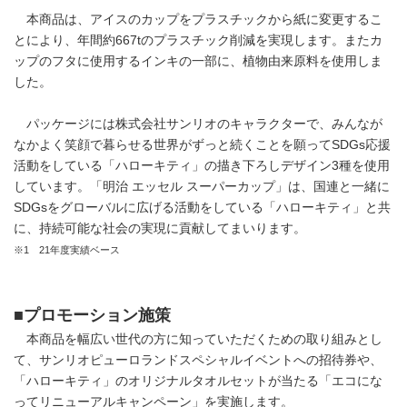
本商品は、アイスのカップをプラスチックから紙に変更するこ
とにより、年間約667tのプラスチック削減を実現します。またカ
ップのフタに使用するインキの一部に、植物由来原料を使用しま
した。
パッケージには株式会社サンリオのキャラクターで、みんなが
なかよく笑顔で暮らせる世界がずっと続くことを願ってSDGs応援
活動をしている「ハローキティ」の描き下ろしデザイン3種を使用
しています。「明治 エッセル スーパーカップ」は、国連と一緒に
SDGsをグローバルに広げる活動をしている「ハローキティ」と共
に、持続可能な社会の実現に貢献してまいります。
※1 21年度実績ベース
■
プロモーション施策
本商品を幅広い世代の方に知っていただくための取り組みとし
て、サンリオピューロランドスペシャルイベントへの招待券や、
「ハローキティ」のオリジナルタオルセットが当たる「エコにな
ってリニューアルキャンペーン」を実施します。