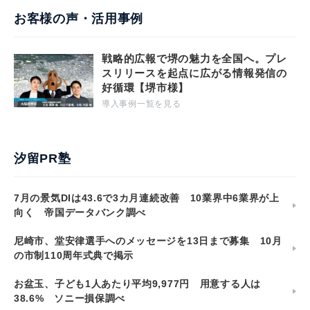
お客様の声・活用事例
戦略的広報で堺の魅力を全国へ。プレ
スリリースを起点に広がる情報発信の
好循環【堺市様】
導入事例一覧を見る
汐留PR塾
7月の景気DIは43.6で3カ月連続改善 10業界中6業界が上
向く 帝国データバンク調べ
尼崎市、堂安律選手へのメッセージを13日まで募集 10月
の市制110周年式典で掲示
お盆玉、子ども1人あたり平均9,977円 用意する人は
38.6% ソニー損保調べ