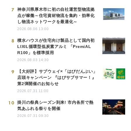
7
神奈川県厚木市に初の自社運営型物流拠
点が稼働～住宅資材物流を集約・効率化
し物流ネットワークを最適化～
2026.08.06 13:00
8
積水ハウスが住宅向け製品として国内初
LIXIL循環型低炭素アルミ 「PremiAL
R100」を標準採用
2026.08.03 14:30
9
【大好評】サブウェイ×「はぴだんぶい」
店頭キャンペーン 『はぴサブサマー！』
第2弾開催のお知らせ
2026.07.31 11:00
10
掛川の祭典シーズン到来! 市内各所で熱
気あふれる祭りを開催
2026.07.31 09:30