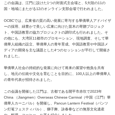
この会議は、江門に設けた1つの対面式主会場と、5大陸の11の
国・地域にまたがる12のオンライン支部会場で行われました。
OCBCでは、広東省の質の高い発展に寄与する華僑華人アドバイザ
ーの採用、緑豊かで美しい広東に向けた苗木の寄贈プロジェク
ト、中国語教育の協力プロジェクトの調印式も行われました。そ
の他にも、大湾区11都市のプロモーション、現地調査、そして華
僑華人組織の設立、華僑華人の青年育成、中国語教育や中国語メ
ディアの開発を主な議題とした4つのセッションが平行して開催さ
れました。
華僑華人社会の持続的な発展に向けて将来の展望や抱負を共有
し、地元の伝統や文化を育むことを目的に、100人以上の華僑華人
の青年代表が招待されました。
この会議を開催した江門は、古都である開平市赤坎で2023年
China （Jiangmen）Overseas Chinese Carnival（中国（江門）華
僑華人カーニバル）を開催し、Pancun Lantern Festival（パンツ
ン灯篭フェスティバル）、獅子舞、詠春拳などの無形文化遺産