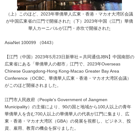
（上）このほど、2023年華僑華人広東・香港・マカオ大湾区会議
が中国広東省の江門で開催された（下）2023年中国（江門）華僑
華人カーニバルが江門・赤坎で開催された
AsiaNet 100099 （0443）
【江門（中国）2023年5月23日新華社＝共同通信JBN】中国南部の
広東省にある「華僑華人の都市」江門で、2023年Overseas
Chinese Guangdong-Hong Kong-Macao Greater Bay Area
Conference（OCBC、華僑華人広東・香港・マカオ大湾区会議）
がこのほど開催されました。
江門市人民政府（People's Government of Jiangmen
Municipality）の主催により、90の国と地域から100人以上の青年
華僑華人を含む700人以上の華僑華人の代表が江門に集まり、広
東・香港・マカオ大湾区（GBA）の発展を視察し、ビジネス、投
資、雇用、教育の機会を探りました。