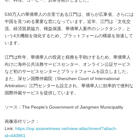
や、料理、コーヒー、お茶を紹介しました。
530万人の華僑華人の古里である江門は、彼らが広東省、さらには
中国を見つめる重要な窓になっています。近年、江門は「文化交
流、経済貿易協力、権益保護、華僑華人案件のシンクタンク」と
いう4大機能を強化するため、プラットフォームの構築を加速して
います。
江門は昨年、華僑華人の投資と税務を手助けするため、華僑華人
向けに海外公共法務サービスセンター、オンライン公証サービス
など初のサービスセンターとプラットフォームを設立しました。
また、深セン国際仲裁院（Shenzhen Court of International
Arbitration）江門センターも設立され、華僑華人に効率的で便利な
国際仲裁サービスを提供しています。
ソース：The People's Government of Jiangmen Municipality
画像添付リンク：
Link:
https://iop.asianetnews.net/view-attachment?attach-
id=440861