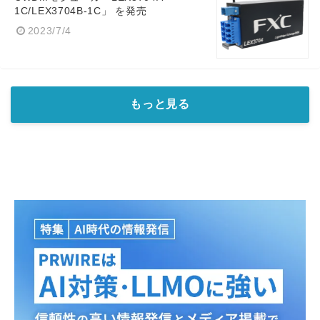
English
1C/LEX3704B-1C」 を発売
2023/7/4
もっと見る