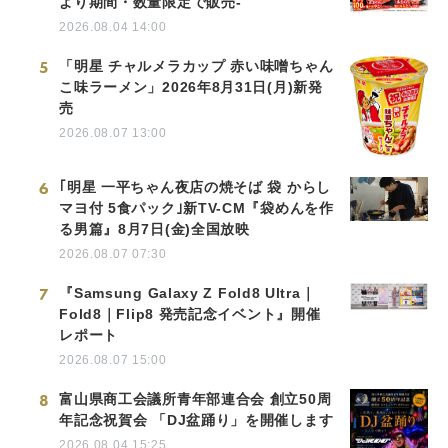
より期間・数量限定で販売-
2026.08.04 14:00
5
「明星 チャルメラカップ 赤い味噌ちゃん
こ味ラーメン」2026年8月31日(月)新発
売
2026.08.07 13:00
6
｢明星 一平ちゃん夜店の焼そば 袋 からし
マヨ付 5食パック｣新TV-CM『袋めんを作
る男篇』8月7日(金)全国放映
2026.08.07 07:30
7
『Samsung Galaxy Z Fold8 Ultra｜
Fold8｜Flip8 発売記念イベント』開催
レポート
2026.08.07 15:00
8
富山県商工会議所青年部連合会 創立50周
年記念祝賀会 「DJ盆踊り」を開催します
2026.08.04 15:25