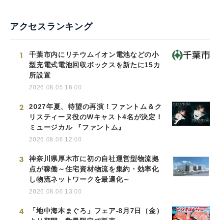
アクセスランキング
1
千葉市内にリチウムイオン電池などの小
型充電式電池回収ボックスを新たに15カ
所設置
2026.08.05 16:00
2
2027年夏、待望の再演！ファントム＆ク
リスティーヌ役のWキャスト4名が決定！
ミュージカル 『ファントム』
2026.08.06 12:00
3
神奈川県厚木市に初の自社運営型物流拠
点が稼働～住宅資材物流を集約・効率化
し物流ネットワークを最適化～
2026.08.06 13:00
4
「地中海本まぐろ」フェア-8月7日（金）