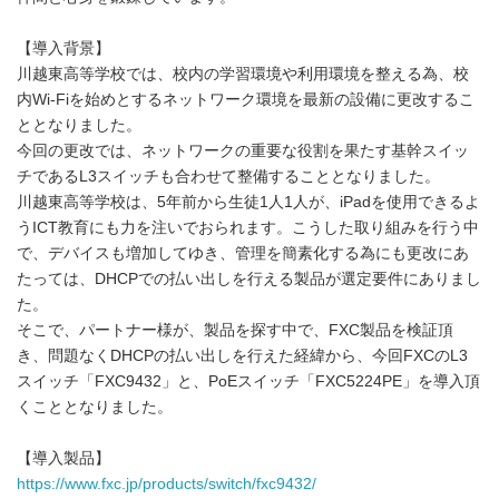
【導入背景】
川越東高等学校では、校内の学習環境や利用環境を整える為、校
内Wi-Fiを始めとするネットワーク環境を最新の設備に更改するこ
ととなりました。
今回の更改では、ネットワークの重要な役割を果たす基幹スイッ
チであるL3スイッチも合わせて整備することとなりました。
川越東高等学校は、5年前から生徒1人1人が、iPadを使用できるよ
うICT教育にも力を注いでおられます。こうした取り組みを行う中
で、デバイスも増加してゆき、管理を簡素化する為にも更改にあ
たっては、DHCPでの払い出しを行える製品が選定要件にありまし
た。
そこで、パートナー様が、製品を探す中で、FXC製品を検証頂
き、問題なくDHCPの払い出しを行えた経緯から、今回FXCのL3
スイッチ「FXC9432」と、PoEスイッチ「FXC5224PE」を導入頂
くこととなりました。
【導入製品】
https://www.fxc.jp/products/switch/fxc9432/