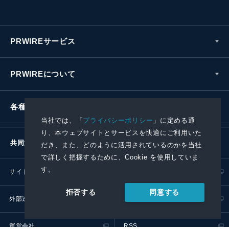
PRWIREサービス
PRWIREについて
各種お問い合わせ
当社では、「
プライバシーポリシー
」に定める通
り、本ウェブサイトとサービスを快適にご利用いた
共同通信社グループ
だき、また、どのように活用されているのかを当社
で詳しく把握するために、Cookie を使用していま
す。
サイトポリシー
プライバシーポリシー
同意する
拒否する
外部送信ポリシー
プレスリリース取扱基準
運営会社
RSS