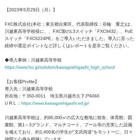
【2023年5月29日（月）】
FXC株式会社(本社：東京都台東区、代表取締役：谷輪 重之)は、
川越東高等学校様に、、FXC製のL3スイッチ「FXC9432」、PoE
スイッチ「FXC5224PE」をご導入いただきました。導入に至った
経緯や選定ポイントなど詳しくはレポートを是非ご覧ください。
◆導入事例：川越東高等学校
https://www.fxc.jp/solution/kawagoehigashi_high_school
【お客様Profile】
導入先：川越東高等学校
所在地：〒350-0011 埼玉県川越市久下戸6060
U R L ：
https://www.kawagoehigashi.ed.jp/
川越東高等学校は、約85,000㎡の広大な敷地に校舎、体育館、図
書館、第1～3グランド、マルチコート、プール等の充実した設備
を備えており、約1,400名の学生が“文武両道”をモットーに、日々
仲間と心身を鍛錬しています。