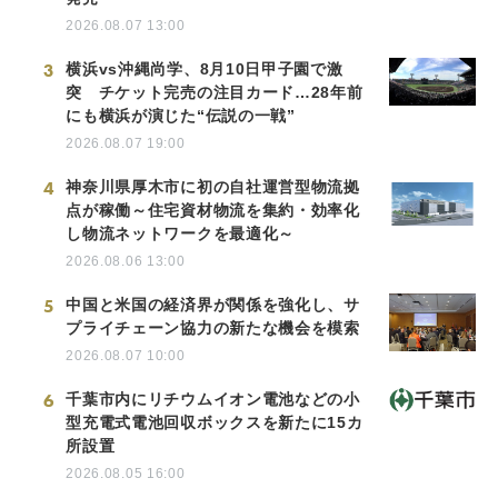
2026.08.07 13:00
3
横浜vs沖縄尚学、8月10日甲子園で激
突 チケット完売の注目カード…28年前
にも横浜が演じた“伝説の一戦”
2026.08.07 19:00
4
神奈川県厚木市に初の自社運営型物流拠
点が稼働～住宅資材物流を集約・効率化
し物流ネットワークを最適化～
2026.08.06 13:00
5
中国と米国の経済界が関係を強化し、サ
プライチェーン協力の新たな機会を模索
2026.08.07 10:00
6
千葉市内にリチウムイオン電池などの小
型充電式電池回収ボックスを新たに15カ
所設置
2026.08.05 16:00