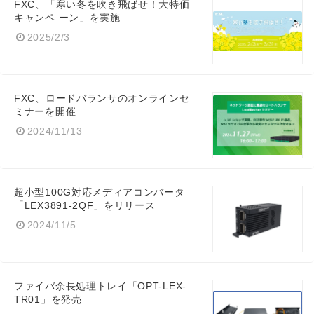
FXC、「寒い冬を吹き飛ばせ！大特価
キャンペ ーン」を実施
2025/2/3
FXC、ロードバランサのオンラインセ
ミナーを開催
2024/11/13
超小型100G対応メディアコンバータ
「LEX3891-2QF」をリリース
2024/11/5
ファイバ余長処理トレイ「OPT-LEX-
Japanese
TR01」を発売