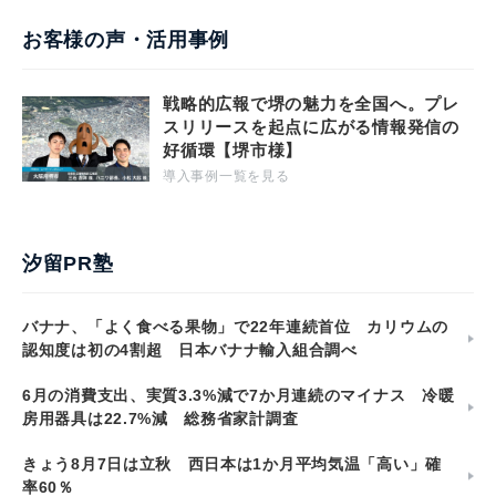
お客様の声・活用事例
戦略的広報で堺の魅力を全国へ。プレ
スリリースを起点に広がる情報発信の
好循環【堺市様】
導入事例一覧を見る
汐留PR塾
バナナ、「よく食べる果物」で22年連続首位 カリウムの
認知度は初の4割超 日本バナナ輸入組合調べ
6月の消費支出、実質3.3%減で7か月連続のマイナス 冷暖
房用器具は22.7%減 総務省家計調査
きょう8月7日は立秋 西日本は1か月平均気温「高い」確
率60％