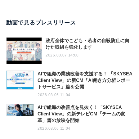
動画で見るプレスリリース
政府全体でこども・若者の自殺防止に向
けた取組を強化します
2026.08.07 14:00
AIで組織の業務改善を支援する！ 「SKYSEA
Client View」の新CM「AI働き方分析レポー
トサービス」篇を公開
2026.08.06 11:04
AIで組織の改善点を見抜く！「SKYSEA
Client View」の新テレビCM「チームの変
革」篇の放映を開始
2026.08.06 11:04