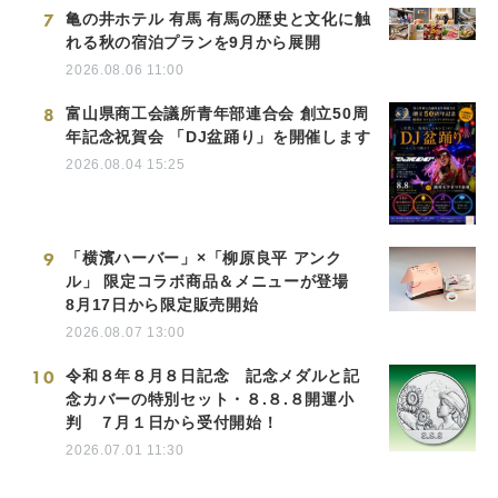
7
亀の井ホテル 有馬 有馬の歴史と文化に触
れる秋の宿泊プランを9月から展開
2026.08.06 11:00
8
富山県商工会議所青年部連合会 創立50周
年記念祝賀会 「DJ盆踊り」を開催します
2026.08.04 15:25
9
「横濱ハーバー」×「柳原良平 アンク
ル」 限定コラボ商品＆メニューが登場
8月17日から限定販売開始
2026.08.07 13:00
10
令和８年８月８日記念 記念メダルと記
念カバーの特別セット・８.８.８開運小
判 ７月１日から受付開始！
2026.07.01 11:30