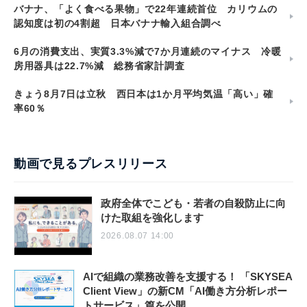
バナナ、「よく食べる果物」で22年連続首位 カリウムの
認知度は初の4割超 日本バナナ輸入組合調べ
6月の消費支出、実質3.3%減で7か月連続のマイナス 冷暖
房用器具は22.7%減 総務省家計調査
きょう8月7日は立秋 西日本は1か月平均気温「高い」確
率60％
動画で見るプレスリリース
政府全体でこども・若者の自殺防止に向
けた取組を強化します
2026.08.07 14:00
AIで組織の業務改善を支援する！ 「SKYSEA
Client View」の新CM「AI働き方分析レポー
トサービス」篇を公開