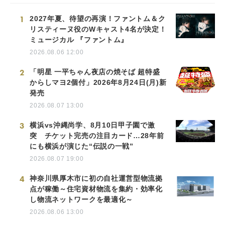
1
2027年夏、待望の再演！ファントム＆ク
リスティーヌ役のWキャスト4名が決定！
ミュージカル 『ファントム』
2026.08.06 12:00
2
「明星 一平ちゃん夜店の焼そば 超特盛
からしマヨ2個付」2026年8月24日(月)新
発売
2026.08.07 13:00
3
横浜vs沖縄尚学、8月10日甲子園で激
突 チケット完売の注目カード…28年前
にも横浜が演じた“伝説の一戦”
2026.08.07 19:00
4
神奈川県厚木市に初の自社運営型物流拠
点が稼働～住宅資材物流を集約・効率化
し物流ネットワークを最適化～
2026.08.06 13:00