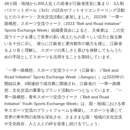
48カ国・地域から300人近くの若者が江蘇省淮安に集まり、3人制
バスケットボール（3x3）の試合やフットオリエンテーリング活動
などのスポーツ・文化交流活動に参加しました。2023年「一帯一
路構想」スポーツ交流ウイーク（2023 "Belt and Road Initiative"
Sports Exchange Week）組織委員会によると、主催者は、この交
流ウイークを通じて世界の若い友人たちの若々しい活力と振る舞
いを十分に示し、彼らに江蘇省と運河都市の魅力を感じ、江蘇省
をより良く理解し、スポーツの美しさと喜びを体験してもらうた
めの手段としてスポーツを活用することを期待しています。
「一帯一路構想」スポーツ交流ウイーク（江蘇省）（"Belt and
Road Initiative" Sports Exchange Week（Jiangsu））は2020年の
開始以来、4期連続で成功裏に開催され、江蘇省の「一帯一路構
想」文化交流の重要なブランド活動の一つとなっています。「一
帯一路構想」青年スポーツ交流ウイーク（"Belt and Road
Initiative" Youth Sports Exchange Week）は、国・地域における青
年スポーツ交流のプラットフォームを構築し、スポーツを通じて
世界の青年間の友情を深化させ、さまざまな国・地域の文化交流
や文化統合、人と人との絆を促進し続けるでしょう。