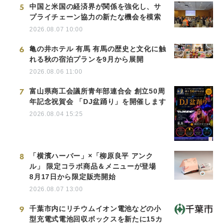
5
中国と米国の経済界が関係を強化し、サ
プライチェーン協力の新たな機会を模索
2026.08.07 10:00
6
亀の井ホテル 有馬 有馬の歴史と文化に触
れる秋の宿泊プランを9月から展開
2026.08.06 11:00
7
富山県商工会議所青年部連合会 創立50周
年記念祝賀会 「DJ盆踊り」を開催します
2026.08.04 15:25
8
「横濱ハーバー」×「柳原良平 アンク
ル」 限定コラボ商品＆メニューが登場
8月17日から限定販売開始
2026.08.07 13:00
9
千葉市内にリチウムイオン電池などの小
型充電式電池回収ボックスを新たに15カ