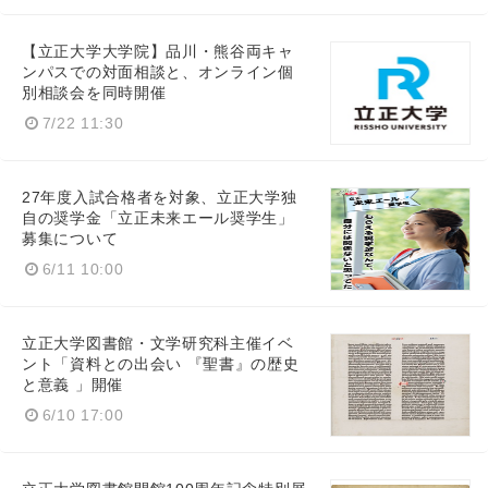
【立正大学大学院】品川・熊谷両キャ
ンパスでの対面相談と、オンライン個
別相談会を同時開催
7/22 11:30
Japanese
27年度入試合格者を対象、立正大学独
自の奨学金「立正未来エール奨学生」
募集について
6/11 10:00
English
立正大学図書館・文学研究科主催イベ
ント「資料との出会い 『聖書』の歴史
と意義 」開催
6/10 17:00