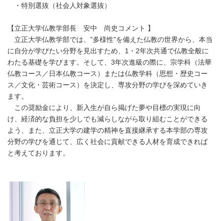
・特別選抜（社会人対象選抜）
【立正大学仏教学部長 安中 尚史コメント 】
立正大学仏教学部では、”多様性”を備えた仏教の世界から、本当
に自分が学びたい分野を見出すため、1・2年次共通で仏教全般に
わたる基礎を学びます。そして、3年次進級の際に、宗学科（法華
仏教コース／日本仏教コース）または仏教学科（思想・歴史コー
ス／文化・芸術コース）を決定し、専攻分野の学びを深めていき
ます。
この奨励金により、新入生が自ら掲げた夢や目標の実現に向
け、経済的な負担を少しでも減らしながら取り組むことができる
よう、また、立正大学の建学の精神を直接継承する本学部の専攻
分野の学びを通じて、広く社会に貢献できる人材を育成できれば
と考えております。