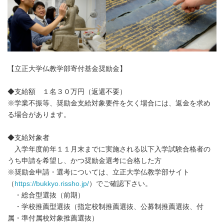
【立正大学仏教学部寄付基金奨励金】
◆支給額 １名３０万円（返還不要）
※学業不振等、奨励金支給対象要件を欠く場合には、返金を求め
る場合があります。
◆支給対象者
入学年度前年１１月末までに実施される以下入学試験合格者の
うち申請を希望し、かつ奨励金選考に合格した方
※奨励金申請・選考については、立正大学仏教学部サイト
（
https://bukkyo.rissho.jp/
）でご確認下さい。
・総合型選抜（前期）
・学校推薦型選抜（指定校制推薦選抜、公募制推薦選抜、付
属・準付属校対象推薦選抜）