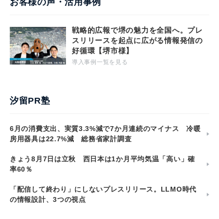
お客様の声・活用事例
戦略的広報で堺の魅力を全国へ。プレ
スリリースを起点に広がる情報発信の
好循環【堺市様】
導入事例一覧を見る
汐留PR塾
6月の消費支出、実質3.3%減で7か月連続のマイナス 冷暖
房用器具は22.7%減 総務省家計調査
きょう8月7日は立秋 西日本は1か月平均気温「高い」確
率60％
「配信して終わり」にしないプレスリリース。LLMO時代
の情報設計、3つの視点