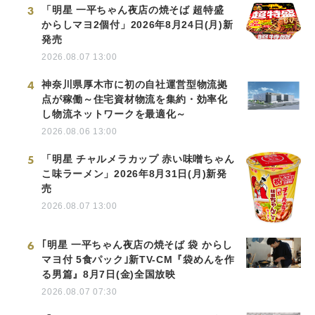
3
「明星 一平ちゃん夜店の焼そば 超特盛
からしマヨ2個付」2026年8月24日(月)新
発売
2026.08.07 13:00
4
神奈川県厚木市に初の自社運営型物流拠
点が稼働～住宅資材物流を集約・効率化
し物流ネットワークを最適化～
2026.08.06 13:00
5
「明星 チャルメラカップ 赤い味噌ちゃん
こ味ラーメン」2026年8月31日(月)新発
売
2026.08.07 13:00
6
｢明星 一平ちゃん夜店の焼そば 袋 からし
マヨ付 5食パック｣新TV-CM『袋めんを作
る男篇』8月7日(金)全国放映
2026.08.07 07:30