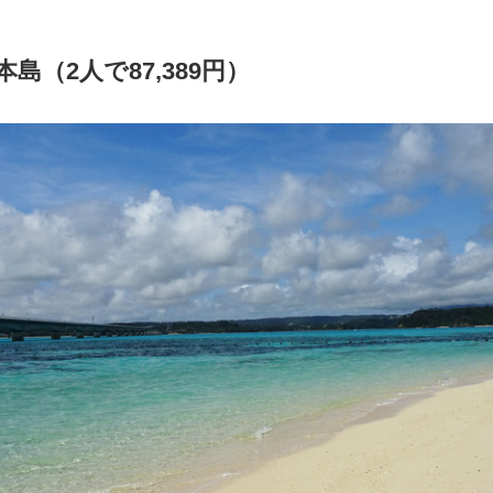
本島（
2
人で
87,389
円）
Japanese