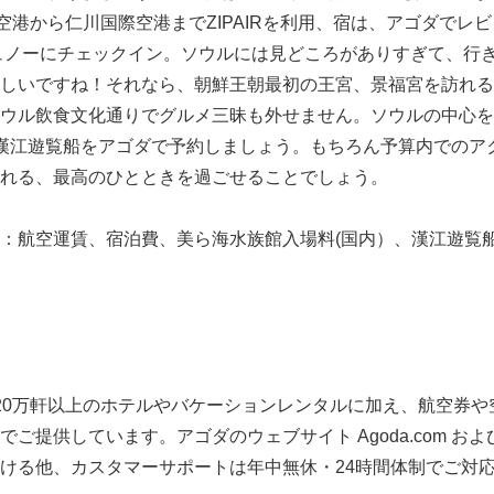
田空港から仁川国際空港までZIPAIRを利用、宿は、アゴダでレ
ュノーにチェックイン。ソウルには見どころがありすぎて、行
しいですね！それなら、朝鮮王朝最初の王宮、景福宮を訪れる
ウル飲食文化通りでグルメ三昧も外せません。ソウルの中心を
漢江遊覧船をアゴダで予約しましょう。もちろん予算内でのア
れる、最高のひとときを過ごせることでしょう。
：航空運賃、宿泊費、美ら海水族館入場料(国内）、漢江遊覧船
て
20万軒以上のホテルやバケーションレンタルに加え、航空券や
ご提供しています。アゴダのウェブサイト Agoda.com およ
ける他、カスタマーサポートは年中無休・24時間体制でご対