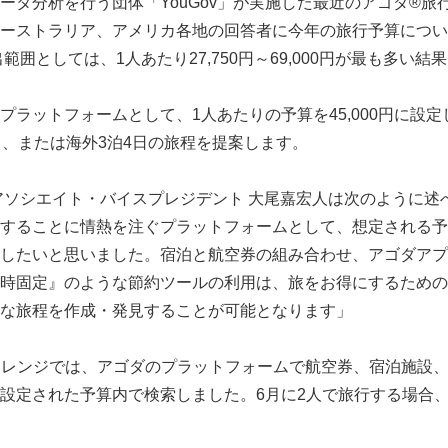
ータ分析を行う団体「YouGov」が実施した最近のアゴダ®旅
ーストラリア、アメリカ各地の回答者に今年の旅行予算につい
出範囲としては、1人あたり27,750円～69,000円が最も多い
プラットフォームとして、1人あたりの予算を45,000円に設定
日、または海外3泊4日の旅程を提案します。
アソシエイト・バイスプレジデント 大尾嘉宏人は次のように述
することに情熱を注ぐプラットフォームとして、想定される予
したいと思いました。宿泊と航空券の組み合わせ、アゴダアプ
時固定』のような節約ツールの利用は、旅をお得にするための
な旅程を作成・発見することが可能となります」
行チャレンジでは、アゴダのプラットフォームで航空券、宿泊施設
設定された予算内で検索しました。6月に2人で旅行する場合