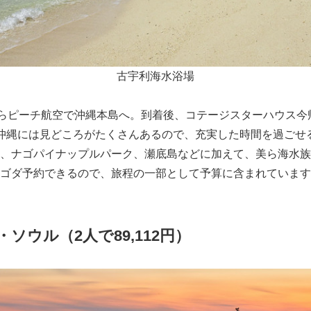
English
古宇利海水浴場
からピーチ航空で沖縄本島へ。到着後、コテージスターハウス今
沖縄には見どころがたくさんあるので、充実した時間を過ごせ
、ナゴパイナップルパーク、瀬底島などに加えて、美ら海水族
ゴダ予約できるので、旅程の一部として予算に含まれています
・ソウル（
2
人で
89,112
円）